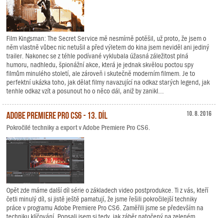
Film Kingsman: The Secret Service mě nesmírně potěšil, už proto, že jsem o
něm vlastně vůbec nic netušil a před výletem do kina jsem neviděl ani jediný
trailer. Nakonec se z téhle podívané vyklubala úžasná záležitost plná
humoru, nadhledu, špionážní akce, která je jednak skvělou poctou spy
filmům minulého století, ale zároveň i skutečně moderním filmem. Je to
perfektní ukázka toho, jak dělat filmy navazující na odkaz starých legend, jak
tenhle odkaz vzít a posunout ho o něco dál, aniž by zanikl...
Adobe Premiere Pro CS6 - 13. díl
10. 8. 2016
Pokročilé techniky a export v Adobe Premiere Pro CS6.
Opět zde máme další díl série o základech video postprodukce. Ti z vás, kteří
četli minulý díl, si jistě ještě pamatují, že jsme řešili pokročilejší techniky
práce v programu Adobe Premiere Pro CS6. Zaměřili jsme se především na
techniku klíčování. Popsali jsem si tedy, jak záběr natočený na zeleném,