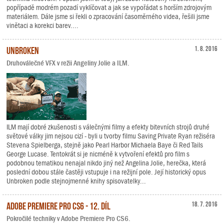
popřípadě modrém pozadí vyklíčovat a jak se vypořádat s horším zdrojovým
materiálem. Dále jsme si řekli o zpracování časoměrného videa, řešili jsme
vinětaci a korekci barev....
Unbroken
1. 8. 2016
Druhoválečné VFX v režii Angeliny Jolie a ILM.
ILM mají dobré zkušenosti s válečnými filmy a efekty bitevních strojů druhé
světové války jim nejsou cizí - byli u tvorby filmu Saving Private Ryan režiséra
Stevena Spielberga, stejně jako Pearl Harbor Michaela Baye či Red Tails
George Lucase. Tentokrát si je nicméně k vytvoření efektů pro film s
podobnou tematikou nenajal nikdo jiný než Angelina Jolie, herečka, která
poslední dobou stále častěji vstupuje i na režijní pole. Její historický opus
Unbroken podle stejnojmenné knihy spisovatelky...
Adobe Premiere Pro CS6 - 12. díl
18. 7. 2016
Pokročilé techniky v Adobe Premiere Pro CS6.