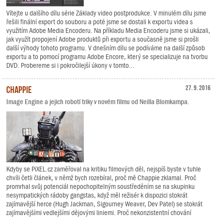
Vítejte u dalšího dílu série Základy video postprodukce. V minulém dílu jsme
řešili finální export do souboru a poté jsme se dostali k exportu videa s
využitím Adobe Media Encoderu. Na příkladu Media Encoderu jsme si ukázali,
jak využít propojení Adobe produktů při exportu a současně jsme si prošli
další výhody tohoto programu. V dnešním dílu se podíváme na další způsob
exportu a to pomocí programu Adobe Encore, který se specializuje na tvorbu
DVD. Probereme si i pokročilejší úkony v tomto...
Chappie
27. 9. 2016
Image Engine a jejich robotí triky v novém filmu od Neilla Blomkampa.
Kdyby se PiXEL.cz zaměřoval na kritiku filmových děl, nejspíš byste v tuhle
chvíli četli článek, v němž bych rozebíral, proč mě Chappie zklamal. Proč
promrhal svůj potenciál nepochopitelným soustředěním se na skupinku
nesympatických rádoby gangstas, když měl režisér k dispozici stokrát
zajímavější herce (Hugh Jackman, Sigourney Weaver, Dev Patel) se stokrát
zajímavějšími vedlejšími dějovými liniemi. Proč nekonzistentní chování