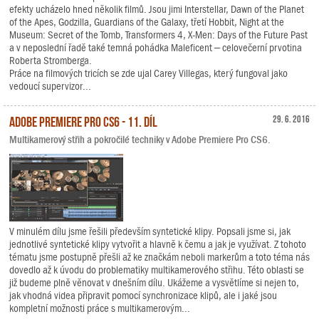
efekty ucházelo hned několik filmů. Jsou jimi Interstellar, Dawn of the Planet
of the Apes, Godzilla, Guardians of the Galaxy, třetí Hobbit, Night at the
Museum: Secret of the Tomb, Transformers 4, X-Men: Days of the Future Past
a v neposlední řadě také temná pohádka Maleficent – celovečerní prvotina
Roberta Stromberga.
Práce na filmových tricích se zde ujal Carey Villegas, který fungoval jako
vedoucí supervizor...
Adobe Premiere Pro CS6 - 11. díl
29. 6. 2016
Multikamerový střih a pokročilé techniky v Adobe Premiere Pro CS6.
V minulém dílu jsme řešili především syntetické klipy. Popsali jsme si, jak
jednotlivé syntetické klipy vytvořit a hlavně k čemu a jak je využívat. Z tohoto
tématu jsme postupně přešli až ke značkám neboli markerům a toto téma nás
dovedlo až k úvodu do problematiky multikamerového střihu. Této oblasti se
již budeme plně věnovat v dnešním dílu. Ukážeme a vysvětlíme si nejen to,
jak vhodná videa připravit pomocí synchronizace klipů, ale i jaké jsou
kompletní možnosti práce s multikamerovým...