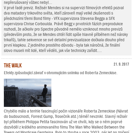
nepřerušovaný vůbec nebyl...
V prvé řadě previz. Režisér Mendes si na supervizi filmových efektů pozval
dva matadory trikového světa, kteří zároveň mají velké zkušenosti s
předchozími třemi Bond filmy - VFX supervizora Stevena Begga a SFX
supervizora Chrise Corboulda. Právě Begg v prvotních fázích preprodukce
rozhodl, že ačkoliv pro Spectre původně nemělo vzniknout mnoho previzů
(především proto, že se Mendes chtěl řídit spíše hlavně příběhem než nároky
trikařů), tahle sekvence se své detailní previzualizace dočkala dlouho před
první klapkou. Z jediného prostého důvodu - byla tak náročná, že finální
slovo museli mít lidé, kteří věděli, jak vše technicky zařídit....
The Walk
21. 9. 2017
Efekty způsobující závrať v ohromujícím snímku od Roberta Zemeckise.
Chybělo málo a tenhle fascinující počin vizionáře Roberta Zemeckise (Návrat
do budoucnosti, Forrest Gump, Trosečník atd.) téměř nevznikl. Slavný režisér
byl příběhem Philippa Petita fascinován už ve chvíli, kdy se o něm poprvé
dozvěděl z krátkého animovaného filmu The Man Who Walked Between the
Towers od Mordicaie Gersteina. Bylo to zhruba v roce 2003, pár let po zničení