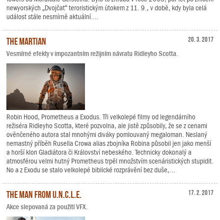
newyorských „Dvojčat“ teroristickým útokem z 11. 9., v době, kdy byla celá
událost stále nesmírně aktuální....
The Martian
20. 3. 2017
Vesmírné efekty v impozantním režijním návratu Ridleyho Scotta.
Robin Hood, Prometheus a Exodus. Tři velkolepé filmy od legendárního
režiséra Ridleyho Scotta, které pozvolna, ale jistě způsobily, že se z cenami
ověnčeného autora stal mnohými diváky pomlouvaný megaloman. Neslaný
nemastný příběh Rusella Crowa alias zbojníka Robina působil jen jako menší
a horší klon Gladiátora či Království nebeského. Technicky dokonalý a
atmosférou velmi hutný Prometheus trpěl množstvím scenáristických stupidit.
No a z Exodu se stalo velkolepé biblické rozprávění bez duše,...
The Man from U.N.C.L.E.
17. 2. 2017
Akce slepovaná za použití VFX.