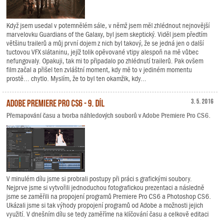
Když jsem usedal v potemnělém sále, v němž jsem měl zhlédnout nejnovější
marvelovku Guardians of the Galaxy, byl jsem skeptický. Viděl jsem předtím
většinu trailerů a můj první dojem z nich byl takový, že se jedná jen o další
tuctovou VFX slátaninu, jejíž tolik opěvované vtipy alespoň na mě vůbec
nefungovaly. Opakuji, tak mi to připadalo po zhlédnutí trailerů. Pak ovšem
film začal a přišel ten zvláštní moment, kdy mě to v jediném momentu
prostě... chytlo. Myslím, že to byl ten okamžik, kdy...
Adobe Premiere Pro CS6 - 9. díl
3. 5. 2016
Přemapování času a tvorba náhledových souborů v Adobe Premiere Pro CS6.
V minulém dílu jsme si probrali postupy při práci s grafickými soubory.
Nejprve jsme si vytvořili jednoduchou fotografickou prezentaci a následně
jsme se zaměřili na propojení programů Premiere Pro CS6 a Photoshop CS6.
Ukázali jsme si tak výhody propojení programů od Adobe a možnosti jejich
využití. V dnešním dílu se tedy zaměříme na klíčování času a celkově editaci