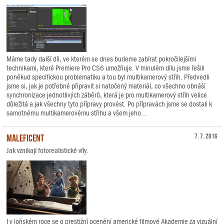
Máme tady další díl, ve kterém se dnes budeme zabírat pokročilejšími
technikami, které Premiere Pro CS6 umožňuje. V minulém dílu jsme řešili
poněkud specifickou problematiku a tou byl multikamerový střih. Předvedli
jsme si, jak je potřebné připravit si natočený materiál, co všechno obnáší
synchronizace jednotlivých záběrů, která je pro multikamerový střih velice
důležitá a jak všechny tyto přípravy provést. Po přípravách jsme se dostali k
samotnému multikamerovému střihu a všem jeho...
Maleficent
7. 7. 2016
Jak vznikají fotorealistické víly.
I v loňském roce se o prestižní ocenění americké filmové Akademie za vizuální