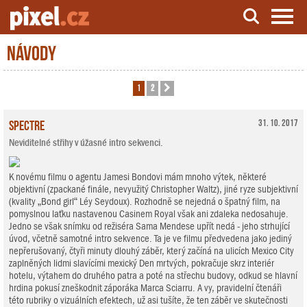
Návody
Server o natáčení a zpracování videa
1
2
Další
Spectre
31. 10. 2017
Neviditelné střihy v úžasné intro sekvenci.
K novému filmu o agentu Jamesi Bondovi mám mnoho výtek, některé
objektivní (zpackané finále, nevyužitý Christopher Waltz), jiné ryze subjektivní
(kvality „Bond girl“ Léy Seydoux). Rozhodně se nejedná o špatný film, na
pomyslnou laťku nastavenou Casinem Royal však ani zdaleka nedosahuje.
Jedno se však snímku od režiséra Sama Mendese upřít nedá - jeho strhující
úvod, včetně samotné intro sekvence. Ta je ve filmu předvedena jako jediný
nepřerušovaný, čtyři minuty dlouhý záběr, který začíná na ulicích Mexico City
zaplněných lidmi slavícími mexický Den mrtvých, pokračuje skrz interiér
hotelu, výtahem do druhého patra a poté na střechu budovy, odkud se hlavní
hrdina pokusí zneškodnit záporáka Marca Sciarru. A vy, pravidelní čtenáři
této rubriky o vizuálních efektech, už asi tušíte, že ten záběr ve skutečnosti