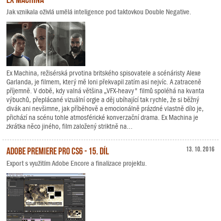
Jak vznikala oživlá umělá inteligence pod taktovkou Double Negative.
Ex Machina, režisérská prvotina britského spisovatele a scénáristy Alexe
Garlanda, je filmem, který mě loni překvapil zatím asi nejvíc. A zatraceně
příjemně. V době, kdy valná většina „VFX-heavy" filmů spoléhá na kvanta
výbuchů, přeplácané vizuální orgie a děj ubíhající tak rychle, že si běžný
divák ani nevšimne, jak příběhově a emocionálně prázdné vlastně dílo je,
přichází na scénu tohle atmosférické konverzační drama. Ex Machina je
zkrátka něco jiného, film založený striktně na...
Adobe Premiere Pro CS6 - 15. díl
13. 10. 2016
Export s využitím Adobe Encore a finalizace projektu.