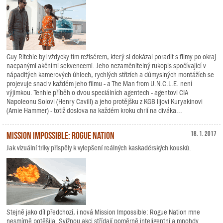
Guy Ritchie byl vždycky tím režisérem, který si dokázal poradit s filmy po okraj
nacpanými akčními sekvencemi. Jeho nezaměnitelný rukopis spočívající v
nápaditých kamerových úhlech, rychlých střizích a důmyslných montážích se
projevuje snad v každém jeho filmu - a The Man from U.N.C.L.E. není
výjimkou. Tenhle příběh o dvou speciálních agentech - agentovi CIA
Napoleonu Solovi (Henry Cavill) a jeho protějšku z KGB Iljovi Kuryakinovi
(Arnie Hammer) - totiž doslova na každém kroku chrlí na diváka...
Mission Impossible: Rogue Nation
18. 1. 2017
Jak vizuální triky přispěly k vylepšení reálných kaskadérských kousků.
Stejně jako díl předchozí, i nová Mission Impossible: Rogue Nation mne
nesmírně potěšila. Svižnou akci střídají poměrně inteligentní a mnohdy