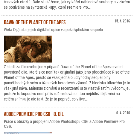
časových efektů. Dále si ukážeme, jak vytvářet náhledové soubory a v závěru
se podíváme na syntetické klipy, které Premiere Pro...
Dawn of the Planet of the Apes
15. 4. 2016
Weta Digital a jejich digitální opice v apokalyptickém sequelu.
Z hlediska filmového jde v případě Dawn of the Planet of the Apes o velmi
povedené dílo, které sice není tak originální jako jeho předchůdce Rise of the
Planet of the Apes, přesto se však jedná o úctyhodný sequel plný
pamětihodných scén a úžasných hereckých výkonů. Z hlediska trikového je to
však jiná káva. Málokdo z diváků a recenzentů si to vlastně zatím uvědomuje,
protože to kupodivu není příliš zdůrazňováno - tou nejdůležitější věcí na
celém snímku je ale fakt, že je to poprvé, co v live...
Adobe Premiere Pro CS6 - 8. díl
6. 4. 2016
Práce s obrázky a propojení Adobe Photoshopu CS6 a Adobe Premiere Pro
CS6.