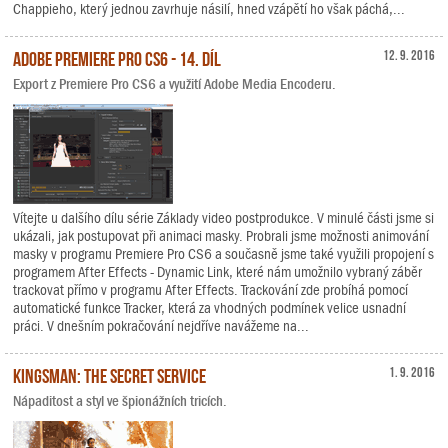
Chappieho, který jednou zavrhuje násilí, hned vzápětí ho však páchá,...
Adobe Premiere Pro CS6 - 14. díl
12. 9. 2016
Export z Premiere Pro CS6 a využití Adobe Media Encoderu.
Vítejte u dalšího dílu série Základy video postprodukce. V minulé části jsme si
ukázali, jak postupovat při animaci masky. Probrali jsme možnosti animování
masky v programu Premiere Pro CS6 a současně jsme také využili propojení s
programem After Effects - Dynamic Link, které nám umožnilo vybraný záběr
trackovat přímo v programu After Effects. Trackování zde probíhá pomocí
automatické funkce Tracker, která za vhodných podmínek velice usnadní
práci. V dnešním pokračování nejdříve navážeme na...
Kingsman: The Secret Service
1. 9. 2016
Nápaditost a styl ve špionážních tricích.