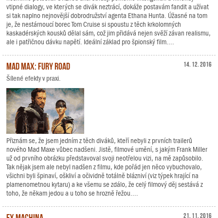
vtipné dialogy, ve kterých se divák neztrácí, dokáže postavám fandit a užívat
si tak naplno nejnovější dobrodružství agenta Ethana Hunta. Úžasné na tom
je, že nestárnoucí borec Tom Cruise si spoustu z těch krkolomných
kaskadérských kousků dělal sám, což jim přidává nejen svěží závan realismu,
ale i patřičnou dávku napětí. Ideální základ pro špionský film....
Mad Max: Fury Road
14. 12. 2016
Šílené efekty v praxi.
Přiznám se, že jsem jedním z těch diváků, kteří nebyli z prvních trailerů
nového Mad Maxe vůbec nadšeni. Jistě, filmové umění, s jakým Frank Miller
už od prvního obrázku představoval svoji neotřelou vizi, na mě zapůsobilo.
Tak nějak jsem ale nebyl nadšen z filmu, kde pořád jen něco vybuchovalo,
všichni byli špinaví, oškliví a očividně totálně blázniví (viz týpek hrající na
plamenometnou kytaru) a ke všemu se zdálo, že celý filmový děj sestává z
toho, že někam jedou a u toho se hrozně řežou....
Ex Machina
21. 11. 2016