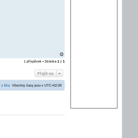
N
a
1 příspěvek • Stránka
1
z
1
h
o
r
Přejít na
u
 z fóra
Všechny časy jsou v
UTC+02:00