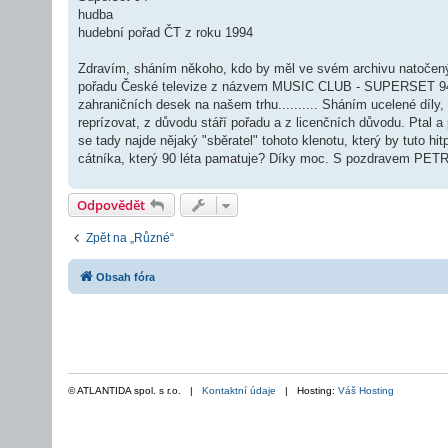
ě
hudba
v
hudební pořad ČT z roku 1994
e
k
Zdravím, sháním někoho, kdo by měl ve svém archivu natočený
pořadu České televize z názvem MUSIC CLUB - SUPERSET 94´ z
zahraničních desek na našem trhu.......... Sháním ucelené díl
reprízovat, z důvodu stáří pořadu a z licenčních důvodu. Ptal a p
se tady najde nějaký "sběratel" tohoto klenotu, který by tuto h
cátníka, který 90 léta pamatuje? Díky moc. S pozdravem PET
Odpovědět
Zpět na „Různé“
Obsah fóra
© ATLANTIDA spol. s r.o. |
Kontaktní údaje
| Hosting:
Váš Hosting