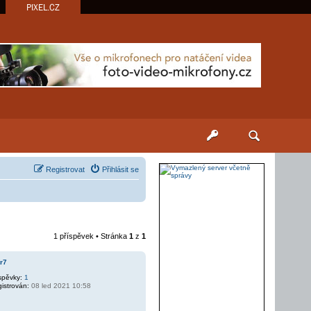
PIXEL.CZ
Registrovat
Přihlásit se
1 příspěvek • Stránka
1
z
1
r7
spěvky:
1
istrován:
08 led 2021 10:58