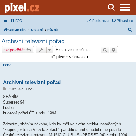
Server o natáčení a zpracování videa
FAQ
Registrovat
Přihlásit se
H
Obsah fóra
Ostatní
Různé
l
Archivní televizní pořad
e
Hledat
Pokročilé 
Odpovědět
d
1 příspěvek • Stránka
1
z
1
a
Petr7
t
Archivní televizní pořad
P
08 led 2021 11:23
ř
í
SHÁNÍM
s
Superset 94´
p
ě
hudba
v
hudební pořad ČT z roku 1994
e
k
Zdravím, sháním někoho, kdo by měl ve svém archivu natočených
"zřejmě ještě na VHS kazetách" pár dílů starého hudebního pořadu
České televize z názvem MUSIC CLUB - SUPERSET 94´ z roku 1994.