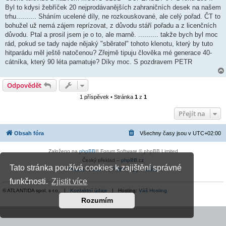
Byl to kdysi žebříček 20 nejprodávanějších zahraničních desek na našem
trhu.......... Sháním ucelené díly, ne rozkouskované, ale celý pořad. ČT to
bohužel už nemá zájem reprízovat, z důvodu stáří pořadu a z licenčních
důvodu. Ptal a prosil jsem je o to, ale marně. .......... takže bych byl moc
rád, pokud se tady najde nějaký "sběratel" tohoto klenotu, který by tuto
hitparádu měl ještě natočenou? Zřejmě tipuju člověka mé generace 40-
cátníka, který 90 léta pamatuje? Díky moc. S pozdravem PETR
Odpovědět
1 příspěvek • Stránka
1
z
1
Přejít na
Obsah fóra
Všechny časy jsou v
UTC+02:00
Založeno na
phpBB
® Forum Software © phpBB Limited
Český překlad –
phpBB.cz
Tato stránka používá cookies k zajištění správné
Ochrana soukromí
|
Podmínky pro užívání
funkčnosti.
Zjistit více
© ATLANTIDA spol. s r.o. |
Kontaktní údaje
| Hosting:
Váš Hosting
Rozumím