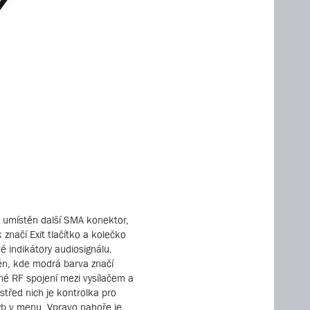
e umístěn další SMA konektor,
 značí Exit tlačítko a kolečko
é indikátory audiosignálu.
tén, kde modrá barva značí
né RF spojení mezi vysílačem a
střed nich je kontrolka pro
ohyb v menu. Vpravo nahoře je