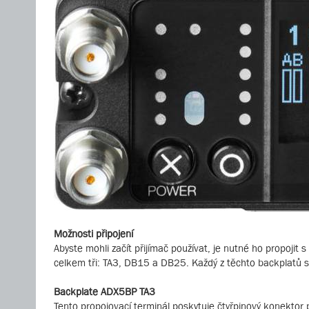
Možnosti připojení
Abyste mohli začít přijímač používat, je nutné ho propojit 
celkem tři: TA3, DB15 a DB25. Každý z těchto backplatů se
Backplate ADX5BP TA3
Tento propojovací terminál poskytuje čtyřpinový konektor