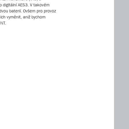
p digitální AES3. V takovém
 dvou baterií. Ovšem pro provoz
ich vyměnit, aniž bychom
UNT.