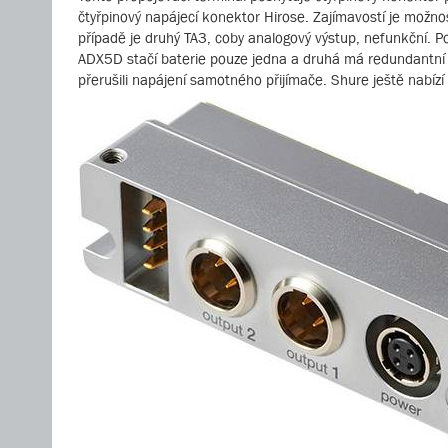
čtyřpinový napájecí konektor Hirose. Zajímavostí je možno
případě je druhý TA3, coby analogový výstup, nefunkční. Po
ADX5D stačí baterie pouze jedna a druhá má redundantní f
přerušili napájení samotného přijímače. Shure ještě nabí