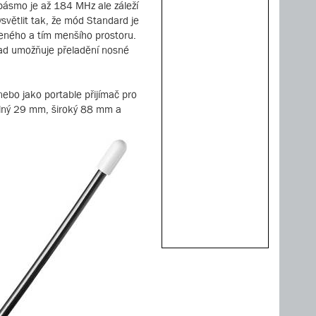
pásmo je až 184 MHz ale záleží
světlit tak, že mód Standard je
eného a tím menšího prostoru.
klad umožňuje přeladění nosné
ebo jako portable přijímač pro
silný 29 mm, široký 88 mm a