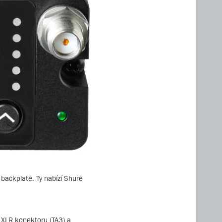
 backplate. Ty nabízí Shure
 XLR konektoru (TA3) a