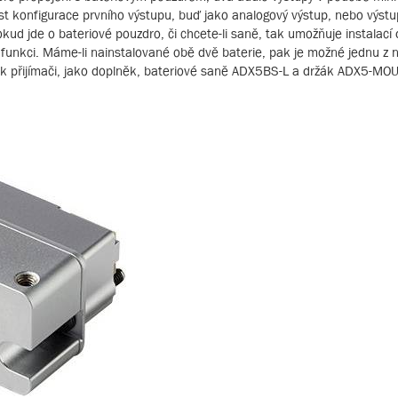
st konfigurace prvního výstupu, buď jako analogový výstup, nebo výstu
kud jde o bateriové pouzdro, či chcete-li saně, tak umožňuje instalací
unkci. Máme-li nainstalované obě dvě baterie, pak je možné jednu z n
zí k přijímači, jako doplněk, bateriové saně ADX5BS-L a držák ADX5-MO