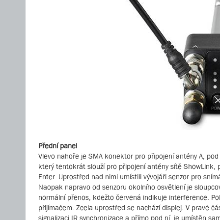
Přední panel
Vlevo nahoře je SMA konektor pro připojení antény A, pod
který tentokrát slouží pro připojení antény sítě ShowLink, p
Enter. Uprostřed nad nimi umístili vývojáři senzor pro sním
Naopak napravo od senzoru okolního osvětlení je sloupcový
normální přenos, kdežto červená indikuje interference. 
přijímačem. Zcela uprostřed se nachází displej. V pravé čá
signalizaci IR synchronizace a přímo pod ní, je umístěn sam