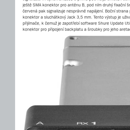
ještě SMA konektor pro anténu B, pod ním druhý fixační šro
červená pak signalizuje nesprávné napájení. Boční strana
konektor a sluchátkový Jack 3,5 mm. Tento výstup je uživa
přijímače, k čemuž je zapotřebí software Shure Update Ut
konektor pro připojení backplatu a šroubky pro jeho aretac