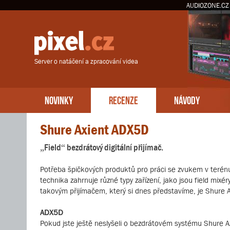
AUDIOZONE.CZ
Server o natáčení a zpracování videa
NOVINKY
RECENZE
NÁVODY
Shure Axient ADX5D
„Field“ bezdrátový digitální přijímač.
Potřeba špičkových produktů pro práci se zvukem v terénu 
technika zahrnuje různé typy zařízení, jako jsou field mix
takovým přijímačem, který si dnes představíme, je Shure 
ADX5D
Pokud jste ještě neslyšeli o bezdrátovém systému Shure Axi