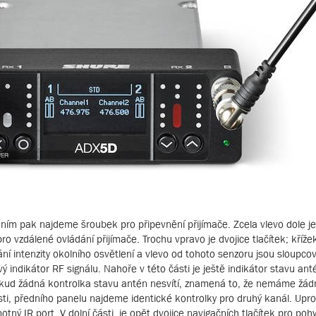
 ním pak najdeme šroubek pro připevnění přijímače. Zcela vlevo dole j
ro vzdálené ovládání přijímače. Trochu vpravo je dvojice tlačítek; křížek
ání intenzity okolního osvětlení a vlevo od tohoto senzoru jsou sloupcov
 indikátor RF signálu. Nahoře v této části je ještě indikátor stavu an
Pokud žádná kontrolka stavu antén nesvítí, znamená to, že nemáme žád
sti, předního panelu najdeme identické kontrolky pro druhý kanál. Upro
otný IR port. V dolní části, je opět dvojice navigačních tlačítek pro p