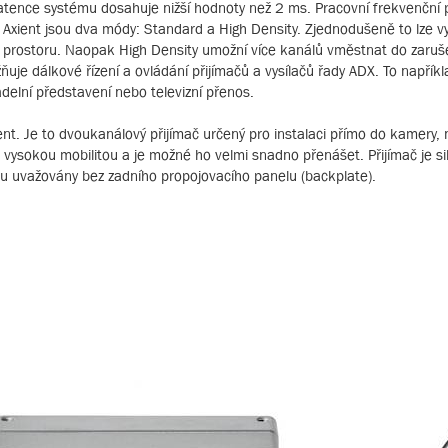
atence systému dosahuje nižší hodnoty než 2 ms. Pracovní frekvenční 
Axient jsou dva módy: Standard a High Density. Zjednodušeně to lze vy
 prostoru. Naopak High Density umožní více kanálů vměstnat do zaruš
uje dálkové řízení a ovládání přijímačů a vysílačů řady ADX. To napří
delní představení nebo televizní přenos.
. Je to dvoukanálový přijímač určený pro instalaci přímo do kamery, n
uje vysokou mobilitou a je možné ho velmi snadno přenášet. Přijímač je 
 uvažovány bez zadního propojovacího panelu (backplate).