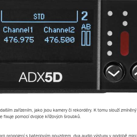
s dalším zařízením, jako jsou kamery či rekordéry. K tomu slouží zmíněný
 fixuje pomocí dvojice křížových šroubků.
 pro propojení s bateriovým pouzdrem, dva audio výstupy v podobě mini