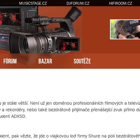
MUSICSTAGE.CZ
DJFORUM.CZ
HIFIROOM.CZ
FÓRUM
BAZAR
SOUTĚŽE
je stále větší. Není už jen doménou profesionálních filmových a televi
éry a rekordéry, nebo také bezdrátové přijímače přenášející zvuk přímo d
Axient ADX5D.
ent, pak vězte, že jde o vlajkovou loď firmy Shure na poli bezdrátového