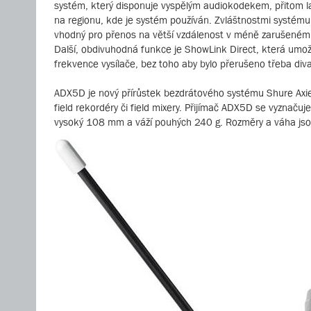
systém, který disponuje vyspělým audiokodekem, přitom l
na regionu, kde je systém používán. Zvláštnostmi systému 
vhodný pro přenos na větší vzdálenost v méně zarušeném
Další, obdivuhodná funkce je ShowLink Direct, která umožň
frekvence vysílače, bez toho aby bylo přerušeno třeba diva
ADX5D je nový přírůstek bezdrátového systému Shure Axient
field rekordéry či field mixery. Přijímač ADX5D se vyznač
vysoký 108 mm a váží pouhých 240 g. Rozměry a váha jsou