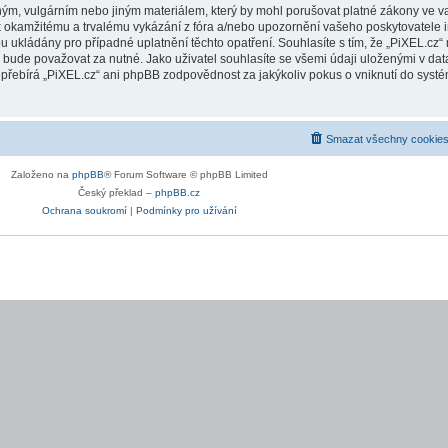
ým, vulgárním nebo jiným materiálem, který by mohl porušovat platné zákony ve vaš
k okamžitému a trvalému vykázání z fóra a/nebo upozornění vašeho poskytovatele i
ukládány pro případné uplatnění těchto opatření. Souhlasíte s tím, že „PiXEL.cz“ m
ude považovat za nutné. Jako uživatel souhlasíte se všemi údaji uloženými v data
přebírá „PiXEL.cz“ ani phpBB zodpovědnost za jakýkoliv pokus o vniknutí do systém
Smazat všechny cookies
Založeno na
phpBB
® Forum Software © phpBB Limited
Český překlad –
phpBB.cz
Ochrana soukromí
|
Podmínky pro užívání