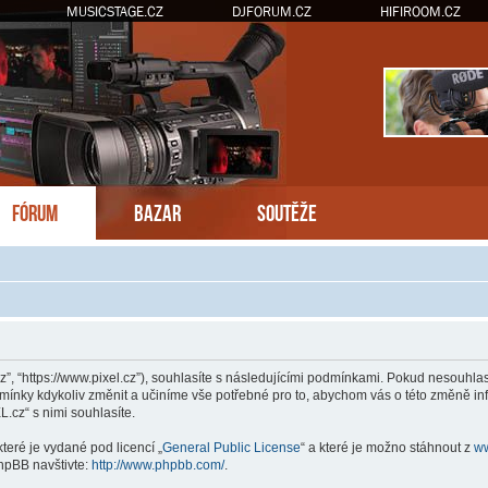
MUSICSTAGE.CZ
DJFORUM.CZ
HIFIROOM.CZ
FÓRUM
BAZAR
SOUTĚŽE
z”, “https://www.pixel.cz”), souhlasíte s následujícími podmínkami. Pokud nesouhla
dmínky kdykoliv změnit a učiníme vše potřebné pro to, abychom vás o této změně inf
cz“ s nimi souhlasíte.
teré je vydané pod licencí „
General Public License
“ a které je možno stáhnout z
w
hpBB navštivte:
http://www.phpbb.com/
.