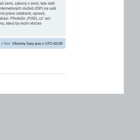
í zemi, zákony v zemi, kde sídlí
nternetových služeb (ISP) na vaši
á právo odstranit, upravit,
bázi. Přestože „PiXEL.cz“ ani
u, který by mohl vést ke
 z fóra
Všechny časy jsou v
UTC+02:00