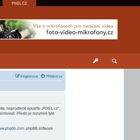
PIXEL.CZ
Registrovat
Přihlásit se
síte, neprodleně opusťte „PiXEL.cz“,
ormovali. Přesto je rozumné tyto
ww.phpbb.com
. phpBB software