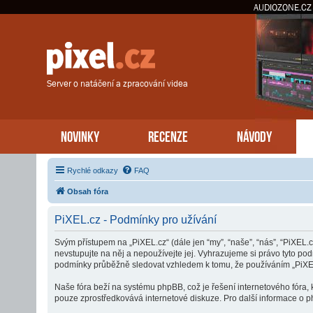
AUDIOZONE.CZ
Server o natáčení a zpracování videa
NOVINKY
RECENZE
NÁVODY
Rychlé odkazy
FAQ
Obsah fóra
PiXEL.cz - Podmínky pro užívání
Svým přístupem na „PiXEL.cz“ (dále jen “my”, “naše”, “nás”, “PiXEL.c
nevstupujte na něj a nepoužívejte jej. Vyhrazujeme si právo tyto po
podmínky průběžně sledovat vzhledem k tomu, že používáním „PiXEL.
Naše fóra beží na systému phpBB, což je řešení internetového fóra, k
pouze zprostředkovává internetové diskuze. Pro další informace o p