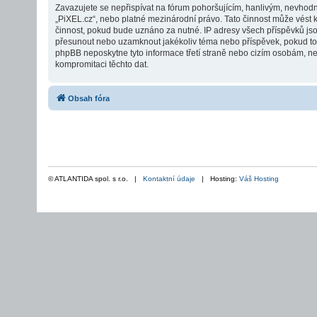
Zavazujete se nepřispívat na fórum pohoršujícím, hanlivým, nevhodn
„PiXEL.cz“, nebo platné mezinárodní právo. Tato činnost může vést 
činnost, pokud bude uznáno za nutné. IP adresy všech příspěvků jsou 
přesunout nebo uzamknout jakékoliv téma nebo příspěvek, pokud to b
phpBB neposkytne tyto informace třetí straně nebo cizím osobám, ne
kompromitaci těchto dat.
Obsah fóra
© ATLANTIDA spol. s r.o. |
Kontaktní údaje
| Hosting:
Váš Hosting