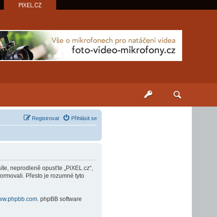
PIXEL.CZ
Registrovat
Přihlásit se
síte, neprodleně opusťte „PiXEL.cz“,
ormovali. Přesto je rozumné tyto
ww.phpbb.com
. phpBB software