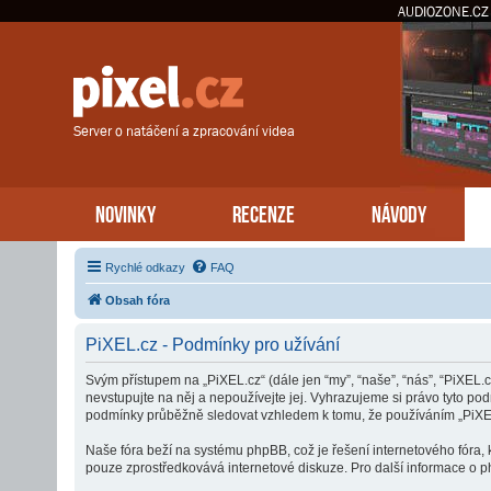
AUDIOZONE.CZ
Server o natáčení a zpracování videa
NOVINKY
RECENZE
NÁVODY
Rychlé odkazy
FAQ
Obsah fóra
PiXEL.cz - Podmínky pro užívání
Svým přístupem na „PiXEL.cz“ (dále jen “my”, “naše”, “nás”, “PiXEL.c
nevstupujte na něj a nepoužívejte jej. Vyhrazujeme si právo tyto po
podmínky průběžně sledovat vzhledem k tomu, že používáním „PiXEL.
Naše fóra beží na systému phpBB, což je řešení internetového fóra, k
pouze zprostředkovává internetové diskuze. Pro další informace o p