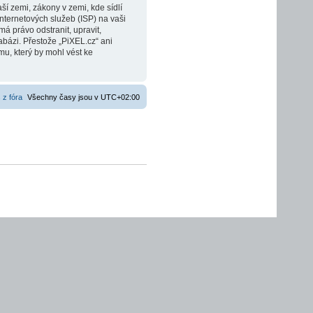
í zemi, zákony v zemi, kde sídlí
nternetových služeb (ISP) na vaši
á právo odstranit, upravit,
bázi. Přestože „PiXEL.cz“ ani
u, který by mohl vést ke
 z fóra
Všechny časy jsou v
UTC+02:00