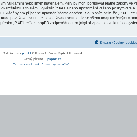
ým, vulgárním nebo jiným materiálem, který by mohl porušovat platné zákony ve vaš
k okamžitému a trvalému vykázání z fóra a/nebo upozornění vašeho poskytovatele i
ukládány pro případné uplatnění těchto opatření. Souhlasíte s tím, že „PiXEL.cz“ m
ude považovat za nutné. Jako uživatel souhlasíte se všemi údaji uloženými v data
přebírá „PiXEL.cz“ ani phpBB zodpovědnost za jakýkoliv pokus o vniknutí do systém
Smazat všechny cookies
Založeno na
phpBB
® Forum Software © phpBB Limited
Český překlad –
phpBB.cz
Ochrana soukromí
|
Podmínky pro užívání