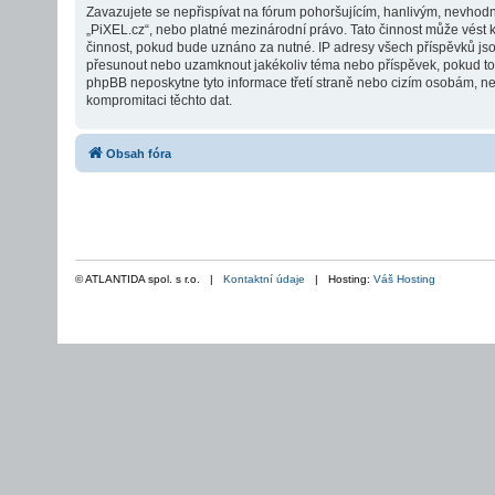
Zavazujete se nepřispívat na fórum pohoršujícím, hanlivým, nevhodn
„PiXEL.cz“, nebo platné mezinárodní právo. Tato činnost může vést 
činnost, pokud bude uznáno za nutné. IP adresy všech příspěvků jsou 
přesunout nebo uzamknout jakékoliv téma nebo příspěvek, pokud to b
phpBB neposkytne tyto informace třetí straně nebo cizím osobám, ne
kompromitaci těchto dat.
Obsah fóra
© ATLANTIDA spol. s r.o. |
Kontaktní údaje
| Hosting:
Váš Hosting