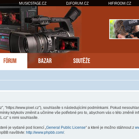
MUSICSTAGE.CZ
DJFORUM.CZ
HIFIROOM.CZ
FÓRUM
BAZAR
SOUTĚŽE
z”, “https://www.pixel.cz”), souhlasíte s následujícími podmínkami. Pokud nesouhla
dmínky kdykoliv změnit a učiníme vše potřebné pro to, abychom vás o této změně inf
cz“ s nimi souhlasíte.
teré je vydané pod licencí „
General Public License
“ a které je možno stáhnout z
w
hpBB navštivte:
http://www.phpbb.com/
.