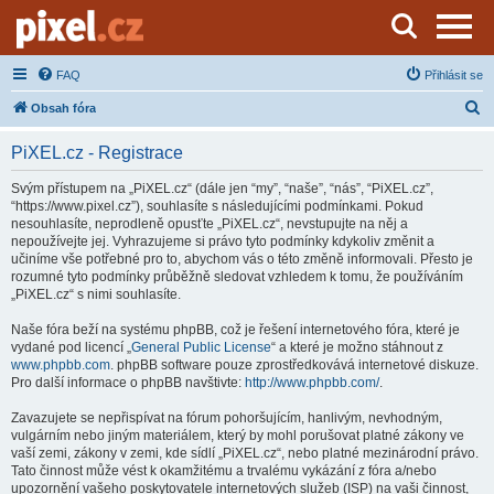
Server o natáčení a zpracování videa
FAQ
Přihlásit se
H
Obsah fóra
l
PiXEL.cz - Registrace
e
d
Svým přístupem na „PiXEL.cz“ (dále jen “my”, “naše”, “nás”, “PiXEL.cz”,
“https://www.pixel.cz”), souhlasíte s následujícími podmínkami. Pokud
a
nesouhlasíte, neprodleně opusťte „PiXEL.cz“, nevstupujte na něj a
t
nepoužívejte jej. Vyhrazujeme si právo tyto podmínky kdykoliv změnit a
učiníme vše potřebné pro to, abychom vás o této změně informovali. Přesto je
rozumné tyto podmínky průběžně sledovat vzhledem k tomu, že používáním
„PiXEL.cz“ s nimi souhlasíte.
Naše fóra beží na systému phpBB, což je řešení internetového fóra, které je
vydané pod licencí „
General Public License
“ a které je možno stáhnout z
www.phpbb.com
. phpBB software pouze zprostředkovává internetové diskuze.
Pro další informace o phpBB navštivte:
http://www.phpbb.com/
.
Zavazujete se nepřispívat na fórum pohoršujícím, hanlivým, nevhodným,
vulgárním nebo jiným materiálem, který by mohl porušovat platné zákony ve
vaší zemi, zákony v zemi, kde sídlí „PiXEL.cz“, nebo platné mezinárodní právo.
Tato činnost může vést k okamžitému a trvalému vykázání z fóra a/nebo
upozornění vašeho poskytovatele internetových služeb (ISP) na vaši činnost,