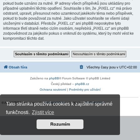
pokud bude uznáno za nutné. IP adresy všech příspěvků jsou ukládány pro
případné uplatnění těchto opatření. Souhlasíte s tím, že „PiXEL.cz“ má právo
odstranit, upravit, přesunout nebo uzamknout jakékoliv téma nebo příspěvek,
pokud to bude považovat za nutné. Jako uživatel souhlasíte se všemi údaji
uloženými v databázi. Přestože „PiXEL.cz“ ani phpBB neposkytne tyto
informace třetí straně nebo cizím osobám, nepřebírá „PiXEL.cz“ ani phpBB
zodpovědnost za jakýkoliv pokus o vniknutí do systému, který by mohl vést ke
kompromitaci těchto dat.
Obsah fóra
Všechny časy jsou v
UTC+02:00
Založeno na
phpBB
® Forum Software © phpBB Limited
Český překlad –
phpBB.cz
Ochrana soukromí
|
Podmínky pro užívání
© ATLANTIDA spol. s r.o. |
Kontaktní údaje
| Hosting:
Váš Hosting
Tato stránka používá cookies k zajištění správné
funkčnosti.
Zjistit více
Rozumím