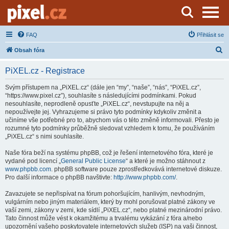
Server o natáčení a zpracování videa
FAQ
Přihlásit se
H
Obsah fóra
l
PiXEL.cz - Registrace
e
d
Svým přístupem na „PiXEL.cz“ (dále jen “my”, “naše”, “nás”, “PiXEL.cz”,
“https://www.pixel.cz”), souhlasíte s následujícími podmínkami. Pokud
a
nesouhlasíte, neprodleně opusťte „PiXEL.cz“, nevstupujte na něj a
t
nepoužívejte jej. Vyhrazujeme si právo tyto podmínky kdykoliv změnit a
učiníme vše potřebné pro to, abychom vás o této změně informovali. Přesto je
rozumné tyto podmínky průběžně sledovat vzhledem k tomu, že používáním
„PiXEL.cz“ s nimi souhlasíte.
Naše fóra beží na systému phpBB, což je řešení internetového fóra, které je
vydané pod licencí „
General Public License
“ a které je možno stáhnout z
www.phpbb.com
. phpBB software pouze zprostředkovává internetové diskuze.
Pro další informace o phpBB navštivte:
http://www.phpbb.com/
.
Zavazujete se nepřispívat na fórum pohoršujícím, hanlivým, nevhodným,
vulgárním nebo jiným materiálem, který by mohl porušovat platné zákony ve
vaší zemi, zákony v zemi, kde sídlí „PiXEL.cz“, nebo platné mezinárodní právo.
Tato činnost může vést k okamžitému a trvalému vykázání z fóra a/nebo
upozornění vašeho poskytovatele internetových služeb (ISP) na vaši činnost,