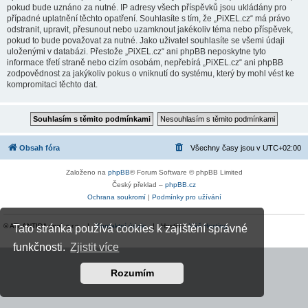
pokud bude uznáno za nutné. IP adresy všech příspěvků jsou ukládány pro
případné uplatnění těchto opatření. Souhlasíte s tím, že „PiXEL.cz“ má právo
odstranit, upravit, přesunout nebo uzamknout jakékoliv téma nebo příspěvek,
pokud to bude považovat za nutné. Jako uživatel souhlasíte se všemi údaji
uloženými v databázi. Přestože „PiXEL.cz“ ani phpBB neposkytne tyto
informace třetí straně nebo cizím osobám, nepřebírá „PiXEL.cz“ ani phpBB
zodpovědnost za jakýkoliv pokus o vniknutí do systému, který by mohl vést ke
kompromitaci těchto dat.
Obsah fóra
Všechny časy jsou v
UTC+02:00
Založeno na
phpBB
® Forum Software © phpBB Limited
Český překlad –
phpBB.cz
Ochrana soukromí
|
Podmínky pro užívání
© ATLANTIDA spol. s r.o. |
Kontaktní údaje
| Hosting:
Váš Hosting
Tato stránka používá cookies k zajištění správné
funkčnosti.
Zjistit více
Rozumím