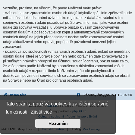
Vezměte, prosíme, na vědomí, že podle Nařízení máte právo:
- vzít souhlas se zpracováním osobních údajů kdykoliv zpět, toto zpětvzetí bude
mít za následek odstranění uživatelské registrace z databáze včetně s tím
spojených osobních údajů požadovat po Správci informaci, jaké vaše osobní
údaje zpracovává vyžádat si u Správce přístup k vašim zpracovávaným
osobním údajům a požadovat jejich kopii u automatizovaně zpracovaných
osobních údajů na jejich přenositelnost nechat vaše zpracovávané osobní
údaje aktualizovat nebo opravit, popřípadě požadovat omezení jejich
zpracování.
- požadovat po společnosti výmaz vašich osobních údajů, pokud se nejedná o
osobní údaje, které je Správce povinen nebo oprávněn dále zpracovávat dle
příslušných právních předpisů na účinnou soudní ochranu, pokud máte za to,
že vaše práva podle Nařízení byla porušena v důsledku zpracování vašich
osobních údajů v rozporu s tímto Nařízením v případě pochybností o
dodržování povinností souvisejících se zpracováním osobních údajů se obrátit
na Správce nebo na Úřad pro ochranu osobních údajů.
Obsah fóra
Všechny časy jsou v
UTC+02:00
Tato stránka používá cookies k zajištění správné
Založeno na
phpBB
® Forum Software © phpBB Limited
Český překlad –
phpBB.cz
funkčnosti.
Zjistit více
Ochrana soukromí
|
Podmínky pro užívání
Rozumím
© ATLANTIDA spol. s r.o. |
Kontaktní údaje
| Hosting:
Váš Hosting