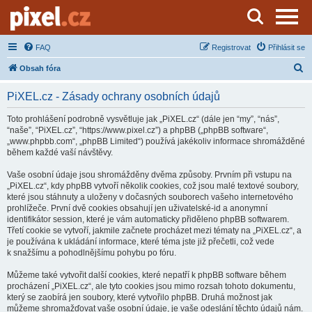
Server o natáčení a zpracování videa
FAQ
Registrovat
Přihlásit se
H
Obsah fóra
l
PiXEL.cz - Zásady ochrany osobních údajů
e
d
Toto prohlášení podrobně vysvětluje jak „PiXEL.cz“ (dále jen “my”, “nás”,
“naše”, “PiXEL.cz”, “https://www.pixel.cz”) a phpBB („phpBB software“,
a
„www.phpbb.com“, „phpBB Limited“) používá jakékoliv informace shromážděné
t
během každé vaší návštěvy.
Vaše osobní údaje jsou shromážděny dvěma způsoby. Prvním při vstupu na
„PiXEL.cz“, kdy phpBB vytvoří několik cookies, což jsou malé textové soubory,
které jsou stáhnuty a uloženy v dočasných souborech vašeho internetového
prohlížeče. První dvě cookies obsahují jen uživatelské-id a anonymní
identifikátor session, které je vám automaticky přiděleno phpBB softwarem.
Třetí cookie se vytvoří, jakmile začnete procházet mezi tématy na „PiXEL.cz“, a
je používána k ukládání informace, které téma jste již přečetli, což vede
k snažšímu a pohodlnějšímu pohybu po fóru.
Můžeme také vytvořit další cookies, které nepatří k phpBB software během
procházení „PiXEL.cz“, ale tyto cookies jsou mimo rozsah tohoto dokumentu,
který se zaobírá jen soubory, které vytvořilo phpBB. Druhá možnost jak
můžeme shromažďovat vaše osobní údaje, je vaše odeslání těchto údajů nám.