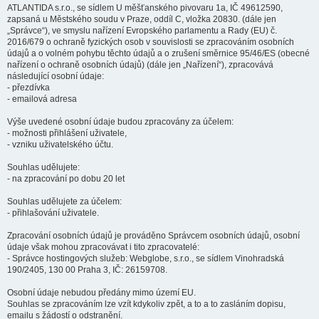
ATLANTIDA s.r.o., se sídlem U měšťanského pivovaru 1a, IČ 49612590,
zapsaná u Městského soudu v Praze, oddíl C, vložka 20830. (dále jen
„Správce“), ve smyslu nařízení Evropského parlamentu a Rady (EU) č.
2016/679 o ochraně fyzických osob v souvislosti se zpracováním osobních
údajů a o volném pohybu těchto údajů a o zrušení směrnice 95/46/ES (obecné
nařízení o ochraně osobních údajů) (dále jen „Nařízení“), zpracovává
následující osobní údaje:
- přezdívka
- emailová adresa
Výše uvedené osobní údaje budou zpracovány za účelem:
- možnosti přihlášení uživatele,
- vzniku uživatelského účtu.
Souhlas udělujete:
- na zpracování po dobu 20 let
Souhlas udělujete za účelem:
- přihlašování uživatele.
Zpracování osobních údajů je prováděno Správcem osobních údajů, osobní
údaje však mohou zpracovávat i tito zpracovatelé:
- Správce hostingových služeb: Webglobe, s.r.o., se sídlem Vinohradská
190/2405, 130 00 Praha 3, IČ: 26159708.
Osobní údaje nebudou předány mimo území EU.
Souhlas se zpracováním lze vzít kdykoliv zpět, a to a to zasláním dopisu,
emailu s žádostí o odstranění.