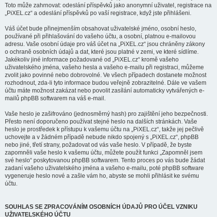
Toto může zahrnovat: odeslání příspěvků jako anonymní uživatel, registrace na
„PiXEL.cz“ a odeslání příspěvků po vaší registrace, když jste přihlášeni.
Váš účet bude přinejmenším obsahovat uživatelské jméno, osobní heslo,
používané při přihlašování do vašeho účtu, a osobní, platnou e-mailovou
adresu. Vaše osobní údaje pro váš účet na „PiXEL.cz“ jsou chráněny zákony
o ochraně osobních údajů a dat, které jsou platné v zemi, ve které sídlíme.
Jakékoliv jiné informace požadované od „PiXEL.cz“ kromě vašeho
uživatelského jména, vašeho hesla a vašeho e-mailu při registraci, můžeme
zvolit jako povinné nebo dobrovolné. Ve všech případech dostanete možnost
rozhodnout, zda-li tyto informace budou veřejně zobrazitelné. Dále ve vašem
účtu máte možnost zakázat nebo povolit zasílání automaticky vytvářených e-
mailů phpBB softwarem na váš e-mail.
Vaše heslo je zašifrováno (jednosměrný hash) pro zajištění jeho bezpečnosti.
Přesto není doporučeno používat stejné heslo na dalších stránkách. Vaše
heslo je prostředek k přístupu k vašemu účtu na „PiXEL.cz“, takže jej pečlivě
uchovejte a v žádném případě nebude nikdo spojený s „PiXEL.cz“, phpBB
nebo jiné, třetí strany, požadovat od vás vaše heslo. V případě, že byste
zapomněli vaše heslo k vašemu účtu, můžete použít funkci „Zapomněl jsem
své heslo“ poskytovanou phpBB softwarem. Tento proces po vás bude žádat
zadaní vašeho uživatelského jména a vašeho e-mailu, poté phpBB software
vygeneruje heslo nové a zašle vám ho, abyste se mohli přihlásit ke svému
účtu.
SOUHLAS SE ZPRACOVÁNÍM OSOBNÍCH ÚDAJŮ PRO ÚČEL VZNIKU
UŽIVATELSKÉHO ÚČTU