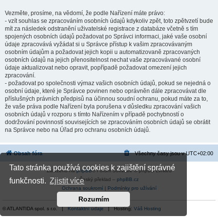
Vezměte, prosíme, na vědomí, že podle Nařízení máte právo:
- vzít souhlas se zpracováním osobních údajů kdykoliv zpět, toto zpětvzetí bude
mít za následek odstranění uživatelské registrace z databáze včetně s tím
spojených osobních údajů požadovat po Správci informaci, jaké vaše osobní
údaje zpracovává vyžádat si u Správce přístup k vašim zpracovávaným
osobním údajům a požadovat jejich kopii u automatizovaně zpracovaných
osobních údajů na jejich přenositelnost nechat vaše zpracovávané osobní
údaje aktualizovat nebo opravit, popřípadě požadovat omezení jejich
zpracování.
- požadovat po společnosti výmaz vašich osobních údajů, pokud se nejedná o
osobní údaje, které je Správce povinen nebo oprávněn dále zpracovávat dle
příslušných právních předpisů na účinnou soudní ochranu, pokud máte za to,
že vaše práva podle Nařízení byla porušena v důsledku zpracování vašich
osobních údajů v rozporu s tímto Nařízením v případě pochybností o
dodržování povinností souvisejících se zpracováním osobních údajů se obrátit
na Správce nebo na Úřad pro ochranu osobních údajů.
Obsah fóra
Všechny časy jsou v
UTC+02:00
Tato stránka používá cookies k zajištění správné
Založeno na
phpBB
® Forum Software © phpBB Limited
Český překlad –
phpBB.cz
funkčnosti.
Zjistit více
Ochrana soukromí
|
Podmínky pro užívání
Rozumím
© ATLANTIDA spol. s r.o. |
Kontaktní údaje
| Hosting:
Váš Hosting