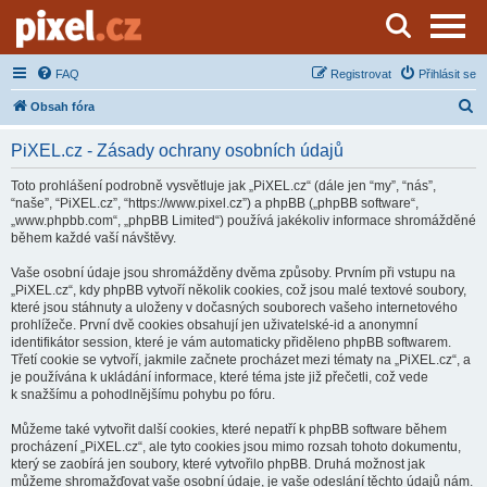
Server o natáčení a zpracování videa
FAQ
Registrovat
Přihlásit se
H
Obsah fóra
l
PiXEL.cz - Zásady ochrany osobních údajů
e
d
Toto prohlášení podrobně vysvětluje jak „PiXEL.cz“ (dále jen “my”, “nás”,
“naše”, “PiXEL.cz”, “https://www.pixel.cz”) a phpBB („phpBB software“,
a
„www.phpbb.com“, „phpBB Limited“) používá jakékoliv informace shromážděné
t
během každé vaší návštěvy.
Vaše osobní údaje jsou shromážděny dvěma způsoby. Prvním při vstupu na
„PiXEL.cz“, kdy phpBB vytvoří několik cookies, což jsou malé textové soubory,
které jsou stáhnuty a uloženy v dočasných souborech vašeho internetového
prohlížeče. První dvě cookies obsahují jen uživatelské-id a anonymní
identifikátor session, které je vám automaticky přiděleno phpBB softwarem.
Třetí cookie se vytvoří, jakmile začnete procházet mezi tématy na „PiXEL.cz“, a
je používána k ukládání informace, které téma jste již přečetli, což vede
k snažšímu a pohodlnějšímu pohybu po fóru.
Můžeme také vytvořit další cookies, které nepatří k phpBB software během
procházení „PiXEL.cz“, ale tyto cookies jsou mimo rozsah tohoto dokumentu,
který se zaobírá jen soubory, které vytvořilo phpBB. Druhá možnost jak
můžeme shromažďovat vaše osobní údaje, je vaše odeslání těchto údajů nám.