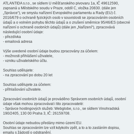
ATLANTIDA s.r.o., se sídlem U měšťanského pivovaru 1a, IČ 49612590,
zapsaná u Městského soudu v Praze, oddíl C, vložka 20830. (dále jen
„Správce“), ve smyslu nařízení Evropského parlamentu a Rady (EU) č.
2016/679 o ochraně fyzických osob v souvislosti se zpracováním osobních
údajů a o volném pohybu těchto údajů a o zrušení směrnice 95/46/ES (obecné
nařízení o ochraně osobních údajů) (dále jen „Nařízení“), zpracovává
následující osobní údaje:
- přezdívka
- emailová adresa
Výše uvedené osobní údaje budou zpracovány za účelem:
- možnosti přihlášení uživatele,
- vzniku uživatelského účtu.
Souhlas udělujete:
- na zpracování po dobu 20 let
Souhlas udělujete za účelem:
- přihlašování uživatele.
Zpracování osobních údajů je prováděno Správcem osobních údajů, osobní
údaje však mohou zpracovávat i tito zpracovatelé:
- Správce hostingových služeb: Webglobe, s.r.o., se sídlem Vinohradská
190/2405, 130 00 Praha 3, IČ: 26159708.
Osobní údaje nebudou předány mimo území EU.
Souhlas se zpracováním lze vzít kdykoliv zpět, a to a to zasláním dopisu,
emailu s žádostí o odstranění.