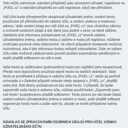
Toto může zahrnovat: odeslání příspěvků jako anonymní uživatel, registrace na
„PiXEL.cz“ a odeslání příspěvků po vaší registrace, když jste přihlášeni.
Váš účet bude přinejmenším obsahovat uživatelské jméno, osobní heslo,
používané při přihlašování do vašeho účtu, a osobní, platnou e-mailovou
adresu. Vaše osobní údaje pro váš účet na „PiXEL.cz“ jsou chráněny zákony
o ochraně osobních údajů a dat, které jsou platné v zemi, ve které sídlíme.
Jakékoliv jiné informace požadované od „PiXEL.cz“ kromě vašeho
uživatelského jména, vašeho hesla a vašeho e-mailu při registraci, můžeme
zvolit jako povinné nebo dobrovolné. Ve všech případech dostanete možnost
rozhodnout, zda-li tyto informace budou veřejně zobrazitelné. Dále ve vašem
účtu máte možnost zakázat nebo povolit zasílání automaticky vytvářených e-
mailů phpBB softwarem na váš e-mail.
Vaše heslo je zašifrováno (jednosměrný hash) pro zajištění jeho bezpečnosti.
Přesto není doporučeno používat stejné heslo na dalších stránkách. Vaše
heslo je prostředek k přístupu k vašemu účtu na „PiXEL.cz“, takže jej pečlivě
uchovejte a v žádném případě nebude nikdo spojený s „PiXEL.cz“, phpBB
nebo jiné, třetí strany, požadovat od vás vaše heslo. V případě, že byste
zapomněli vaše heslo k vašemu účtu, můžete použít funkci „Zapomněl jsem
své heslo“ poskytovanou phpBB softwarem. Tento proces po vás bude žádat
zadaní vašeho uživatelského jména a vašeho e-mailu, poté phpBB software
vygeneruje heslo nové a zašle vám ho, abyste se mohli přihlásit ke svému
účtu.
SOUHLAS SE ZPRACOVÁNÍM OSOBNÍCH ÚDAJŮ PRO ÚČEL VZNIKU
UŽIVATELSKÉHO ÚČTU