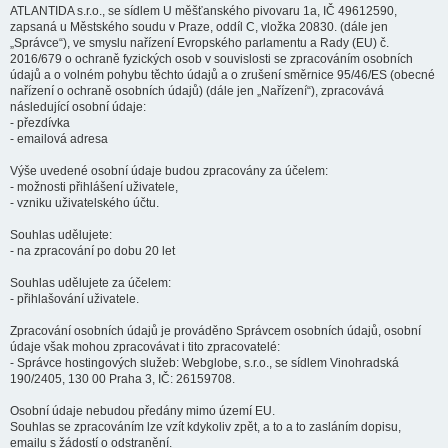
ATLANTIDA s.r.o., se sídlem U měšťanského pivovaru 1a, IČ 49612590,
zapsaná u Městského soudu v Praze, oddíl C, vložka 20830. (dále jen
„Správce“), ve smyslu nařízení Evropského parlamentu a Rady (EU) č.
2016/679 o ochraně fyzických osob v souvislosti se zpracováním osobních
údajů a o volném pohybu těchto údajů a o zrušení směrnice 95/46/ES (obecné
nařízení o ochraně osobních údajů) (dále jen „Nařízení“), zpracovává
následující osobní údaje:
- přezdívka
- emailová adresa
Výše uvedené osobní údaje budou zpracovány za účelem:
- možnosti přihlášení uživatele,
- vzniku uživatelského účtu.
Souhlas udělujete:
- na zpracování po dobu 20 let
Souhlas udělujete za účelem:
- přihlašování uživatele.
Zpracování osobních údajů je prováděno Správcem osobních údajů, osobní
údaje však mohou zpracovávat i tito zpracovatelé:
- Správce hostingových služeb: Webglobe, s.r.o., se sídlem Vinohradská
190/2405, 130 00 Praha 3, IČ: 26159708.
Osobní údaje nebudou předány mimo území EU.
Souhlas se zpracováním lze vzít kdykoliv zpět, a to a to zasláním dopisu,
emailu s žádostí o odstranění.