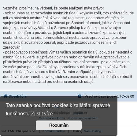
Vezměte, prosíme, na vědomí, že podle Nařízení máte právo:
- vzít souhlas se zpracováním osobních údajů kdykoliv zpět, toto zpětvzetí bude
mít za následek odstranění uživatelské registrace z databáze včetně s tím
spojených osobních údajů požadovat po Správci informaci, jaké vaše osobní
údaje zpracovává vyžádat si u Správce přístup k vašim zpracovávaným
osobním údajům a požadovat jejich kopii u automatizovaně zpracovaných
osobních údajů na jejich přenositelnost nechat vaše zpracovávané osobní
údaje aktualizovat nebo opravit, popřípadě požadovat omezení jejich
zpracování.
- požadovat po společnosti výmaz vašich osobních údajů, pokud se nejedná o
osobní údaje, které je Správce povinen nebo oprávněn dále zpracovávat dle
příslušných právních předpisů na účinnou soudní ochranu, pokud máte za to,
že vaše práva podle Nařízení byla porušena v důsledku zpracování vašich
osobních údajů v rozporu s tímto Nařízením v případě pochybností o
dodržování povinností souvisejících se zpracováním osobních údajů se obrátit
na Správce nebo na Úřad pro ochranu osobních údajů.
Obsah fóra
Všechny časy jsou v
UTC+02:00
Tato stránka používá cookies k zajištění správné
Založeno na
phpBB
® Forum Software © phpBB Limited
Český překlad –
phpBB.cz
funkčnosti.
Zjistit více
Ochrana soukromí
|
Podmínky pro užívání
Rozumím
© ATLANTIDA spol. s r.o. |
Kontaktní údaje
| Hosting:
Váš Hosting