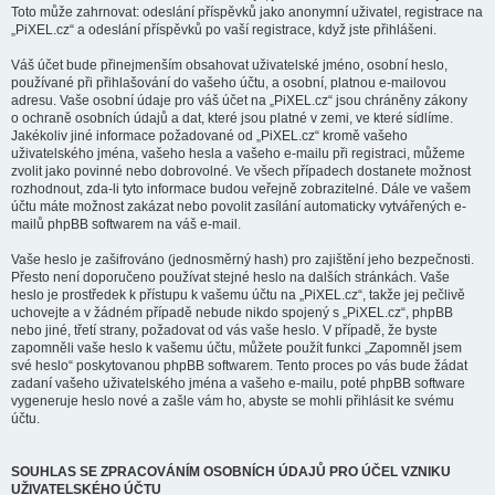
Toto může zahrnovat: odeslání příspěvků jako anonymní uživatel, registrace na
„PiXEL.cz“ a odeslání příspěvků po vaší registrace, když jste přihlášeni.
Váš účet bude přinejmenším obsahovat uživatelské jméno, osobní heslo,
používané při přihlašování do vašeho účtu, a osobní, platnou e-mailovou
adresu. Vaše osobní údaje pro váš účet na „PiXEL.cz“ jsou chráněny zákony
o ochraně osobních údajů a dat, které jsou platné v zemi, ve které sídlíme.
Jakékoliv jiné informace požadované od „PiXEL.cz“ kromě vašeho
uživatelského jména, vašeho hesla a vašeho e-mailu při registraci, můžeme
zvolit jako povinné nebo dobrovolné. Ve všech případech dostanete možnost
rozhodnout, zda-li tyto informace budou veřejně zobrazitelné. Dále ve vašem
účtu máte možnost zakázat nebo povolit zasílání automaticky vytvářených e-
mailů phpBB softwarem na váš e-mail.
Vaše heslo je zašifrováno (jednosměrný hash) pro zajištění jeho bezpečnosti.
Přesto není doporučeno používat stejné heslo na dalších stránkách. Vaše
heslo je prostředek k přístupu k vašemu účtu na „PiXEL.cz“, takže jej pečlivě
uchovejte a v žádném případě nebude nikdo spojený s „PiXEL.cz“, phpBB
nebo jiné, třetí strany, požadovat od vás vaše heslo. V případě, že byste
zapomněli vaše heslo k vašemu účtu, můžete použít funkci „Zapomněl jsem
své heslo“ poskytovanou phpBB softwarem. Tento proces po vás bude žádat
zadaní vašeho uživatelského jména a vašeho e-mailu, poté phpBB software
vygeneruje heslo nové a zašle vám ho, abyste se mohli přihlásit ke svému
účtu.
SOUHLAS SE ZPRACOVÁNÍM OSOBNÍCH ÚDAJŮ PRO ÚČEL VZNIKU
UŽIVATELSKÉHO ÚČTU