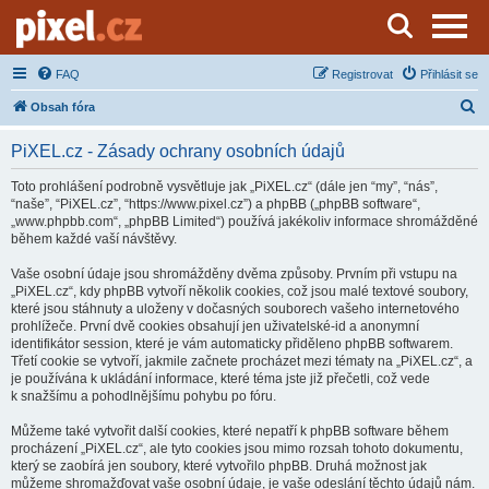
Server o natáčení a zpracování videa
FAQ
Registrovat
Přihlásit se
H
Obsah fóra
l
PiXEL.cz - Zásady ochrany osobních údajů
e
d
Toto prohlášení podrobně vysvětluje jak „PiXEL.cz“ (dále jen “my”, “nás”,
“naše”, “PiXEL.cz”, “https://www.pixel.cz”) a phpBB („phpBB software“,
a
„www.phpbb.com“, „phpBB Limited“) používá jakékoliv informace shromážděné
t
během každé vaší návštěvy.
Vaše osobní údaje jsou shromážděny dvěma způsoby. Prvním při vstupu na
„PiXEL.cz“, kdy phpBB vytvoří několik cookies, což jsou malé textové soubory,
které jsou stáhnuty a uloženy v dočasných souborech vašeho internetového
prohlížeče. První dvě cookies obsahují jen uživatelské-id a anonymní
identifikátor session, které je vám automaticky přiděleno phpBB softwarem.
Třetí cookie se vytvoří, jakmile začnete procházet mezi tématy na „PiXEL.cz“, a
je používána k ukládání informace, které téma jste již přečetli, což vede
k snažšímu a pohodlnějšímu pohybu po fóru.
Můžeme také vytvořit další cookies, které nepatří k phpBB software během
procházení „PiXEL.cz“, ale tyto cookies jsou mimo rozsah tohoto dokumentu,
který se zaobírá jen soubory, které vytvořilo phpBB. Druhá možnost jak
můžeme shromažďovat vaše osobní údaje, je vaše odeslání těchto údajů nám.