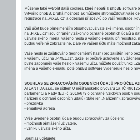
Můžeme také vytvořit další cookies, které nepatří k phpBB software 
vytvořilo phpBB. Druhá možnost jak můžeme shromažďovat vaše osobn
registrace na „PiXEL.cz“ a odeslání příspěvků po vaší registrace, když
Váš účet bude přinejmenším obsahovat uživatelské jméno, osobní hes
na „PiXEL.cz“ jsou chráněny zákony o ochraně osobních údajů a dat,
uživatelského jména, vašeho hesla a vašeho e-mailu při registraci,
budou veřejně zobrazitelné. Dále ve vašem účtu máte možnost zakáz
Vaše heslo je zašifrováno (jednosměrný hash) pro zajištění jeho bez
k vašemu účtu na „PiXEL.cz“, takže jej pečlivě uchovejte a v žádném
byste zapomněli vaše heslo k vašemu účtu, můžete použít funkci „
jména a vašeho e-mailu, poté phpBB software vygeneruje heslo nové 
SOUHLAS SE ZPRACOVÁNÍM OSOBNÍCH ÚDAJŮ PRO ÚČEL VZ
ATLANTIDA s.r.o., se sídlem U měšťanského pivovaru 1a, IČ 4961259
parlamentu a Rady (EU) č. 2016/679 o ochraně fyzických osob v sou
nařízení o ochraně osobních údajů) (dále jen „Nařízení“), zpracováv
- přezdívka
- emailová adresa
Výše uvedené osobní údaje budou zpracovány za účelem:
- možnosti přihlášení uživatele,
- vzniku uživatelského účtu.
Souhlas udělujete: