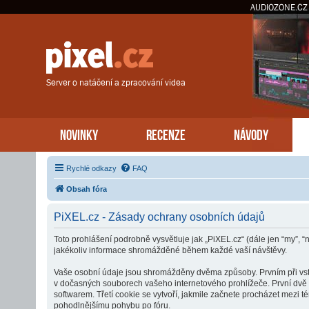
AUDIOZONE.CZ
Server o natáčení a zpracování videa
NOVINKY
RECENZE
NÁVODY
Rychlé odkazy
FAQ
Obsah fóra
PiXEL.cz - Zásady ochrany osobních údajů
Toto prohlášení podrobně vysvětluje jak „PiXEL.cz“ (dále jen “my”, 
jakékoliv informace shromážděné během každé vaší návštěvy.
Vaše osobní údaje jsou shromážděny dvěma způsoby. Prvním při vstup
v dočasných souborech vašeho internetového prohlížeče. První dvě c
softwarem. Třetí cookie se vytvoří, jakmile začnete procházet mezi té
pohodlnějšímu pohybu po fóru.