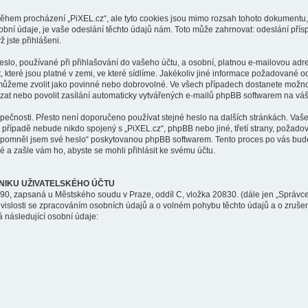
během procházení „PiXEL.cz“, ale tyto cookies jsou mimo rozsah tohoto dokumentu, 
í údaje, je vaše odeslání těchto údajů nám. Toto může zahrnovat: odeslání přísp
 jste přihlášeni.
lo, používané při přihlašování do vašeho účtu, a osobní, platnou e-mailovou adr
 které jsou platné v zemi, ve které sídlíme. Jakékoliv jiné informace požadované 
 můžeme zvolit jako povinné nebo dobrovolné. Ve všech případech dostanete možnos
at nebo povolit zasílání automaticky vytvářených e-mailů phpBB softwarem na váš
pečnosti. Přesto není doporučeno používat stejné heslo na dalších stránkách. Vaše 
 případě nebude nikdo spojený s „PiXEL.cz“, phpBB nebo jiné, třetí strany, požadov
Zapomněl jsem své heslo“ poskytovanou phpBB softwarem. Tento proces po vás bud
a zašle vám ho, abyste se mohli přihlásit ke svému účtu.
NIKU UŽIVATELSKÉHO ÚČTU
0, zapsaná u Městského soudu v Praze, oddíl C, vložka 20830. (dále jen „Správce
vislosti se zpracováním osobních údajů a o volném pohybu těchto údajů a o zruš
á následující osobní údaje: