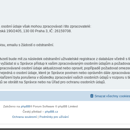
osobní údaje však mohou zpracovávat i tito zpracovatelé:
adská 190/2405, 130 00 Praha 3, IČ: 26159708.
isu, emailu s žádostí o odstranění.
ětvzetí bude mít za následek odstranění uživatelské registrace z databáze včetně s
 vyžádat si u Správce přístup k vašim zpracovávaným osobním údajům a požadovat 
zpracovávané osobní údaje aktualizovat nebo opravit, popřípadě požadovat omezení
nejedná o osobní údaje, které je Správce povinen nebo oprávněn dále zpracovávat
Nařízení byla porušena v důsledku zpracování vašich osobních údajů v rozporu s t
jů se obrátit na Správce nebo na Úřad pro ochranu osobních údajů.
Smazat všechny cookies
Založeno na
phpBB
® Forum Software © phpBB Limited
Český překlad –
phpBB.cz
Ochrana soukromí
|
Podmínky pro užívání