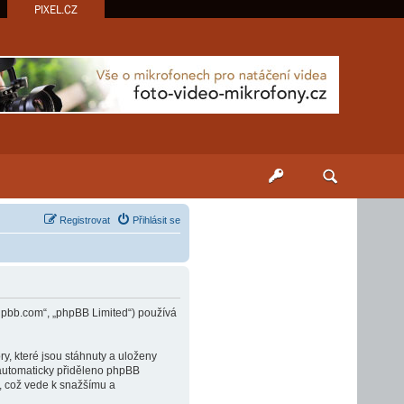
PIXEL.CZ
Registrovat
Přihlásit se
phpbb.com“, „phpBB Limited“) používá
y, které jsou stáhnuty a uloženy
 automaticky přiděleno phpBB
i, což vede k snažšímu a