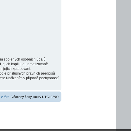
 tím spojených osobních údajů
jejich kopii u automatizovaně
 jejich zpracování.
 dle příslušných právních předpisů
ímto Nařízením v případě pochybností
 z fóra
Všechny časy jsou v
UTC+02:00