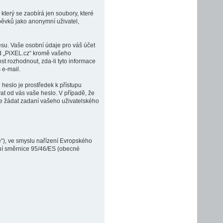
který se zaobírá jen soubory, které
ěvků jako anonymní uživatel,
esu. Vaše osobní údaje pro váš účet
od „PiXEL.cz“ kromě vašeho
t rozhodnout, zda-li tyto informace
 e-mail.
heslo je prostředek k přístupu
at od vás vaše heslo. V případě, že
e žádat zadaní vašeho uživatelského
“), ve smyslu nařízení Evropského
ení směrnice 95/46/ES (obecné