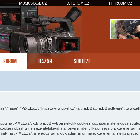
MUSICSTAGE.CZ
DJFORUM.CZ
HIFIROOM.CZ
FÓRUM
BAZAR
SOUTĚŽE
“nás”, “naše”, “PiXEL.cz”, “https://www.pixel.cz”) a phpBB („phpBB software“, „www.
u na „PiXEL.cz“, kdy phpBB vytvoří několik cookies, což jsou malé textové soubor
ookies obsahují jen uživatelské-id a anonymní identifikátor session, které je vám
maty na „PiXEL.cz“, a je používána k ukládání informace, které téma jste již přečetl