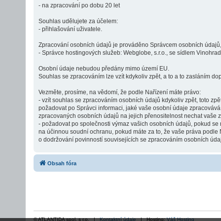
- na zpracování po dobu 20 let
Souhlas udělujete za účelem:
- přihlašování uživatele.
Zpracování osobních údajů je prováděno Správcem osobních údajů, 
- Správce hostingových služeb: Webglobe, s.r.o., se sídlem Vinohr
Osobní údaje nebudou předány mimo území EU.
Souhlas se zpracováním lze vzít kdykoliv zpět, a to a to zasláním dop
Vezměte, prosíme, na vědomí, že podle Nařízení máte právo:
- vzít souhlas se zpracováním osobních údajů kdykoliv zpět, toto zp
požadovat po Správci informaci, jaké vaše osobní údaje zpracovává
zpracovaných osobních údajů na jejich přenositelnost nechat vaše 
- požadovat po společnosti výmaz vašich osobních údajů, pokud se 
na účinnou soudní ochranu, pokud máte za to, že vaše práva podle 
o dodržování povinností souvisejících se zpracováním osobních úda
Obsah fóra
© ATLANTIDA spol. s r.o. |
Kontaktní údaje
| Hosting:
Váš Hosting