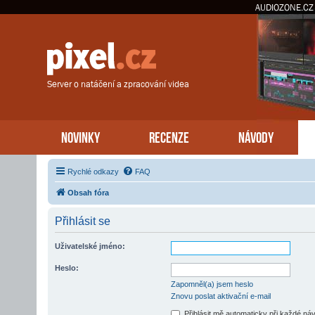
AUDIOZONE.CZ
Server o natáčení a zpracování videa
NOVINKY
RECENZE
NÁVODY
Rychlé odkazy
FAQ
Obsah fóra
Přihlásit se
Uživatelské jméno:
Heslo:
Zapomněl(a) jsem heslo
Znovu poslat aktivační e-mail
Přihlásit mě automaticky při každé ná