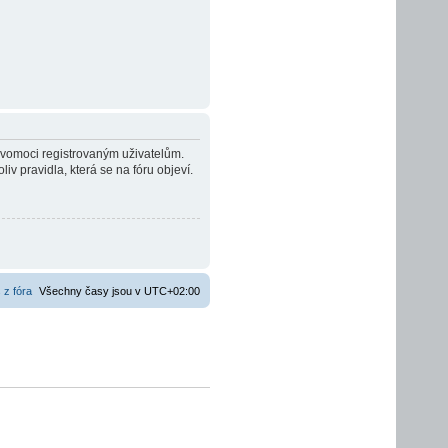
ravomoci registrovaným uživatelům.
liv pravidla, která se na fóru objeví.
 z fóra
Všechny časy jsou v
UTC+02:00