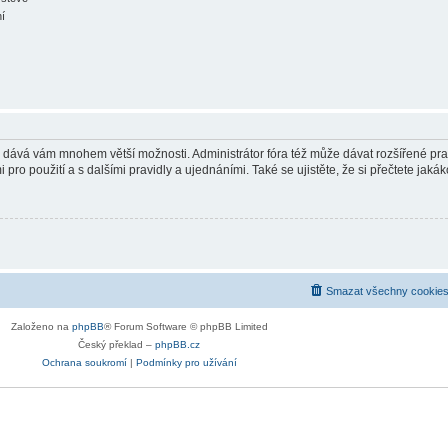
ní
in a dává vám mnohem větší možnosti. Administrátor fóra též může dávat rozšířené p
pro použití a s dalšími pravidly a ujednáními. Také se ujistěte, že si přečtete jakáko
Smazat všechny cookies
Založeno na
phpBB
® Forum Software © phpBB Limited
Český překlad –
phpBB.cz
Ochrana soukromí
|
Podmínky pro užívání