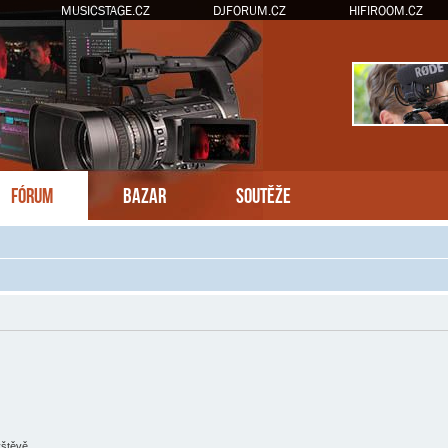
MUSICSTAGE.CZ
DJFORUM.CZ
HIFIROOM.CZ
FÓRUM
BAZAR
SOUTĚŽE
vštěvě