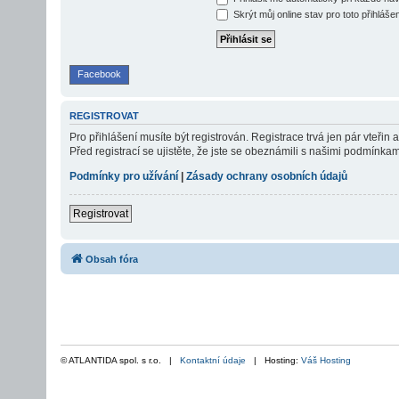
Skrýt můj online stav pro toto přihláše
Facebook
REGISTROVAT
Pro přihlášení musíte být registrován. Registrace trvá jen pár vteř
Před registrací se ujistěte, že jste se obeznámili s našimi podmínkami 
Podmínky pro užívání
|
Zásady ochrany osobních údajů
Registrovat
Obsah fóra
© ATLANTIDA spol. s r.o. |
Kontaktní údaje
| Hosting:
Váš Hosting