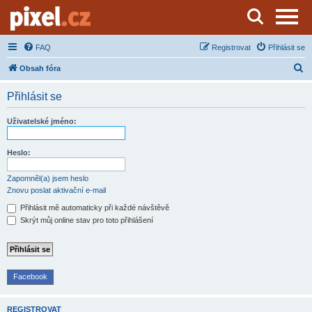
Server o natáčení a zpracování videa
FAQ
Registrovat
Přihlásit se
H
Obsah fóra
l
Přihlásit se
e
d
Uživatelské jméno:
a
t
Heslo:
Zapomněl(a) jsem heslo
Znovu poslat aktivační e-mail
Přihlásit mě automaticky při každé návštěvě
Skrýt můj online stav pro toto přihlášení
Facebook
REGISTROVAT