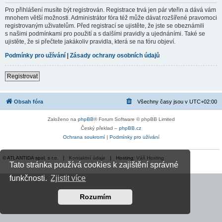
Pro přihlášení musíte být registrován. Registrace trvá jen pár vteřin a dává vám
mnohem větší možnosti. Administrátor fóra též může dávat rozšířené pravomoci
registrovaným uživatelům. Před registrací se ujistěte, že jste se obeznámili
s našimi podmínkami pro použití a s dalšími pravidly a ujednáními. Také se
ujistěte, že si přečtete jakákoliv pravidla, která se na fóru objeví.
Podmínky pro užívání
|
Zásady ochrany osobních údajů
Registrovat
Obsah fóra
Všechny časy jsou v
UTC+02:00
Založeno na
phpBB
® Forum Software © phpBB Limited
Český překlad –
phpBB.cz
Ochrana soukromí
|
Podmínky pro užívání
© ATLANTIDA spol. s r.o. |
Kontaktní údaje
| Hosting:
Váš Hosting
Tato stránka používá cookies k zajištění správné
funkčnosti.
Zjistit více
Rozumím