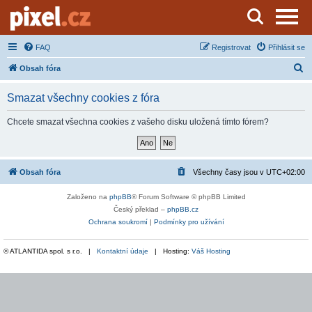
Server o natáčení a zpracování videa
FAQ
Registrovat
Přihlásit se
H
Obsah fóra
l
Smazat všechny cookies z fóra
e
d
Chcete smazat všechna cookies z vašeho disku uložená tímto fórem?
a
t
Obsah fóra
Všechny časy jsou v
UTC+02:00
Založeno na
phpBB
® Forum Software © phpBB Limited
Český překlad –
phpBB.cz
Ochrana soukromí
|
Podmínky pro užívání
© ATLANTIDA spol. s r.o. |
Kontaktní údaje
| Hosting:
Váš Hosting