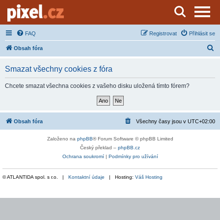
Server o natáčení a zpracování videa
FAQ
Registrovat
Přihlásit se
H
Obsah fóra
l
Smazat všechny cookies z fóra
e
d
Chcete smazat všechna cookies z vašeho disku uložená tímto fórem?
a
t
Obsah fóra
Všechny časy jsou v
UTC+02:00
Založeno na
phpBB
® Forum Software © phpBB Limited
Český překlad –
phpBB.cz
Ochrana soukromí
|
Podmínky pro užívání
© ATLANTIDA spol. s r.o. |
Kontaktní údaje
| Hosting:
Váš Hosting