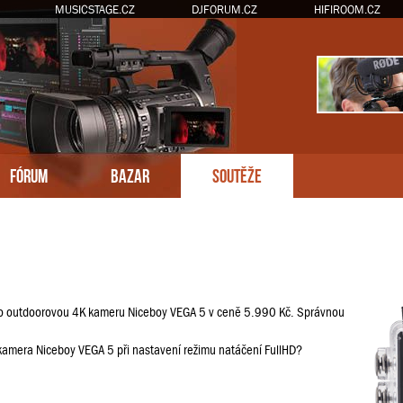
MUSICSTAGE.CZ
DJFORUM.CZ
HIFIROOM.CZ
FÓRUM
BAZAR
SOUTĚŽE
 o outdoorovou 4K kameru Niceboy VEGA 5 v ceně 5.990 Kč. Správnou
 kamera Niceboy VEGA 5 při nastavení režimu natáčení FullHD?