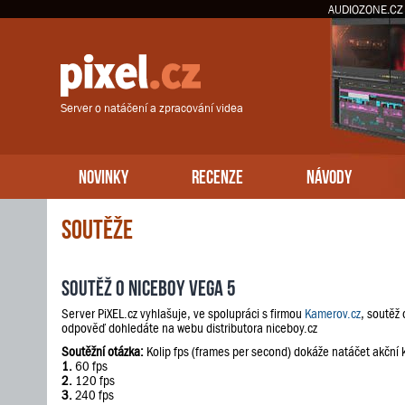
AUDIOZONE.CZ
Server o natáčení a zpracování videa
NOVINKY
RECENZE
NÁVODY
Soutěže
Soutěž o Niceboy VEGA 5
Server PiXEL.cz vyhlašuje, ve spolupráci s firmou
Kamerov.cz
, soutěž
odpověď dohledáte na webu distributora niceboy.cz
Soutěžní otázka:
Kolip fps (frames per second) dokáže natáčet akční
1.
60 fps
2.
120 fps
3.
240 fps