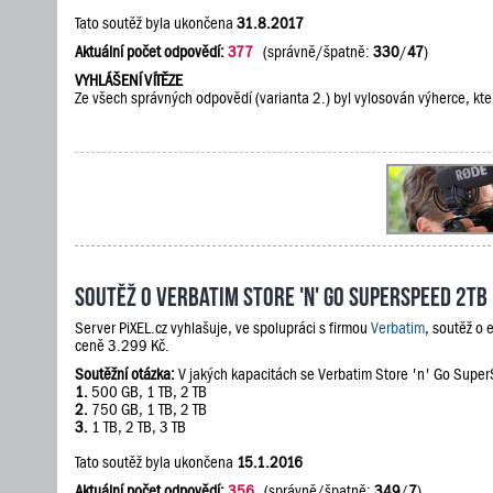
Tato soutěž byla ukončena
31.8.2017
Aktuální počet odpovědí:
377
(správně/špatně:
330
/
47
)
VYHLÁŠENÍ VÍTĚZE
Ze všech správných odpovědí (varianta 2.) byl vylosován výherce, kte
Soutěž o Verbatim Store 'n' Go SuperSpeed 2TB
Server PiXEL.cz vyhlašuje, ve spolupráci s firmou
Verbatim
, soutěž o
ceně 3.299 Kč.
Soutěžní otázka:
V jakých kapacitách se Verbatim Store 'n' Go Supe
1.
500 GB, 1 TB, 2 TB
2.
750 GB, 1 TB, 2 TB
3.
1 TB, 2 TB, 3 TB
Tato soutěž byla ukončena
15.1.2016
Aktuální počet odpovědí:
356
(správně/špatně:
349
/
7
)