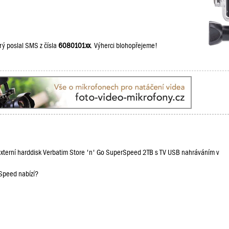
rý poslal SMS z čísla
6080101xx
. Výherci blohopřejeme!
 externí harddisk Verbatim Store 'n' Go SuperSpeed 2TB s TV USB nahráváním v
rSpeed nabízí?