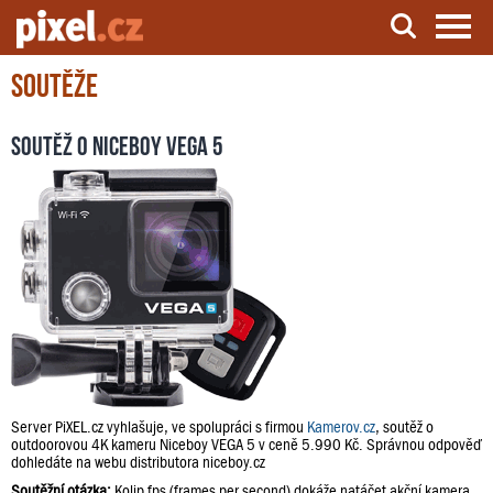
Soutěže
Server o natáčení a zpracování videa
Soutěž o Niceboy VEGA 5
Server PiXEL.cz vyhlašuje, ve spolupráci s firmou
Kamerov.cz
, soutěž o
outdoorovou 4K kameru Niceboy VEGA 5 v ceně 5.990 Kč. Správnou odpověď
dohledáte na webu distributora niceboy.cz
Soutěžní otázka:
Kolip fps (frames per second) dokáže natáčet akční kamera