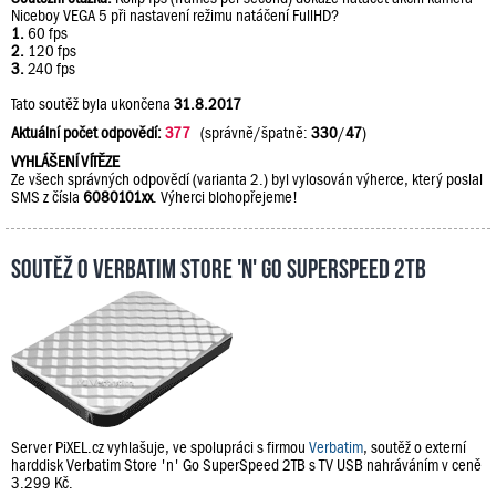
Niceboy VEGA 5 při nastavení režimu natáčení FullHD?
1.
60 fps
2.
120 fps
3.
240 fps
Tato soutěž byla ukončena
31.8.2017
Aktuální počet odpovědí:
377
(správně/špatně:
330
/
47
)
VYHLÁŠENÍ VÍTĚZE
Ze všech správných odpovědí (varianta 2.) byl vylosován výherce, který poslal
SMS z čísla
6080101xx
. Výherci blohopřejeme!
Soutěž o Verbatim Store 'n' Go SuperSpeed 2TB
Server PiXEL.cz vyhlašuje, ve spolupráci s firmou
Verbatim
, soutěž o externí
harddisk Verbatim Store 'n' Go SuperSpeed 2TB s TV USB nahráváním v ceně
3.299 Kč.