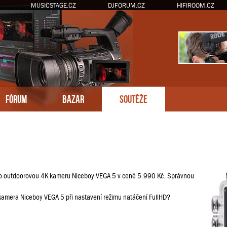
MUSICSTAGE.CZ
DJFORUM.CZ
HIFIROOM.CZ
FÓRUM
BAZAR
SOUTĚŽE
 o outdoorovou 4K kameru Niceboy VEGA 5 v ceně 5.990 Kč. Správnou
 kamera Niceboy VEGA 5 při nastavení režimu natáčení FullHD?