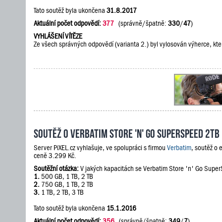
Tato soutěž byla ukončena
31.8.2017
Aktuální počet odpovědí:
377
(správně/špatně:
330
/
47
)
VYHLÁŠENÍ VÍTĚZE
Ze všech správných odpovědí (varianta 2.) byl vylosován výherce, kte
Soutěž o Verbatim Store 'n' Go SuperSpeed 2TB
Server PiXEL.cz vyhlašuje, ve spolupráci s firmou
Verbatim
, soutěž o
ceně 3.299 Kč.
Soutěžní otázka:
V jakých kapacitách se Verbatim Store 'n' Go Supe
1.
500 GB, 1 TB, 2 TB
2.
750 GB, 1 TB, 2 TB
3.
1 TB, 2 TB, 3 TB
Tato soutěž byla ukončena
15.1.2016
Aktuální počet odpovědí:
356
(správně/špatně:
349
/
7
)