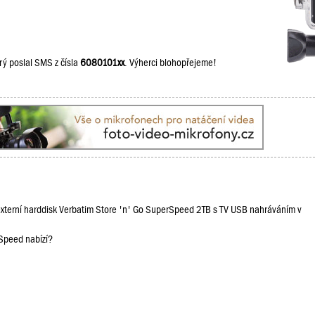
rý poslal SMS z čísla
6080101xx
. Výherci blohopřejeme!
 externí harddisk Verbatim Store 'n' Go SuperSpeed 2TB s TV USB nahráváním v
rSpeed nabízí?