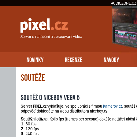
AUDIOZONE.CZ
Server o natáčení a zpracování videa
NOVINKY
RECENZE
NÁVODY
Soutěže
Soutěž o Niceboy VEGA 5
Server PiXEL.cz vyhlašuje, ve spolupráci s firmou
Kamerov.cz
, soutěž
odpověď dohledáte na webu distributora niceboy.cz
Soutěžní otázka:
Kolip fps (frames per second) dokáže natáčet akční
1.
60 fps
2.
120 fps
3.
240 fps