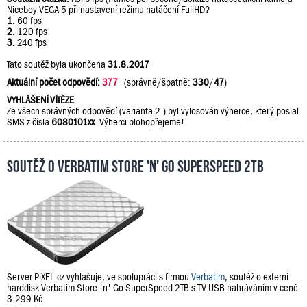
Niceboy VEGA 5 při nastavení režimu natáčení FullHD?
1.
60 fps
2.
120 fps
3.
240 fps
Tato soutěž byla ukončena
31.8.2017
Aktuální počet odpovědí:
377
(správně/špatně:
330
/
47
)
VYHLÁŠENÍ VÍTĚZE
Ze všech správných odpovědí (varianta 2.) byl vylosován výherce, který poslal
SMS z čísla
6080101xx
. Výherci blohopřejeme!
Soutěž o Verbatim Store 'n' Go SuperSpeed 2TB
Server PiXEL.cz vyhlašuje, ve spolupráci s firmou
Verbatim
, soutěž o externí
harddisk Verbatim Store 'n' Go SuperSpeed 2TB s TV USB nahráváním v ceně
3.299 Kč.