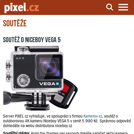
Soutěže
Server o natáčení a zpracování videa
Soutěž o Niceboy VEGA 5
Server PiXEL.cz vyhlašuje, ve spolupráci s firmou
Kamerov.cz
, soutěž o
outdoorovou 4K kameru Niceboy VEGA 5 v ceně 5.990 Kč. Správnou odpověď
dohledáte na webu distributora niceboy.cz
Soutěžní otázka:
Kolip fps (frames per second) dokáže natáčet akční kamera