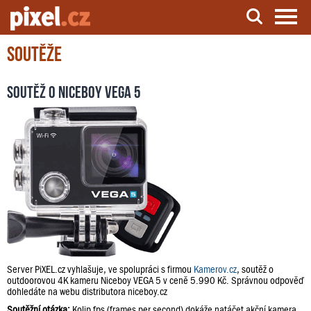
Soutěže
Server o natáčení a zpracování videa
Soutěž o Niceboy VEGA 5
Server PiXEL.cz vyhlašuje, ve spolupráci s firmou
Kamerov.cz
, soutěž o
outdoorovou 4K kameru Niceboy VEGA 5 v ceně 5.990 Kč. Správnou odpověď
dohledáte na webu distributora niceboy.cz
Soutěžní otázka:
Kolip fps (frames per second) dokáže natáčet akční kamera