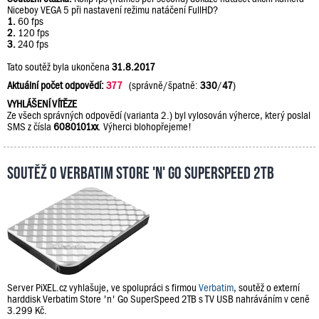
Niceboy VEGA 5 při nastavení režimu natáčení FullHD?
1.
60 fps
2.
120 fps
3.
240 fps
Tato soutěž byla ukončena
31.8.2017
Aktuální počet odpovědí:
377
(správně/špatně:
330
/
47
)
VYHLÁŠENÍ VÍTĚZE
Ze všech správných odpovědí (varianta 2.) byl vylosován výherce, který poslal
SMS z čísla
6080101xx
. Výherci blohopřejeme!
Soutěž o Verbatim Store 'n' Go SuperSpeed 2TB
Server PiXEL.cz vyhlašuje, ve spolupráci s firmou
Verbatim
, soutěž o externí
harddisk Verbatim Store 'n' Go SuperSpeed 2TB s TV USB nahráváním v ceně
3.299 Kč.