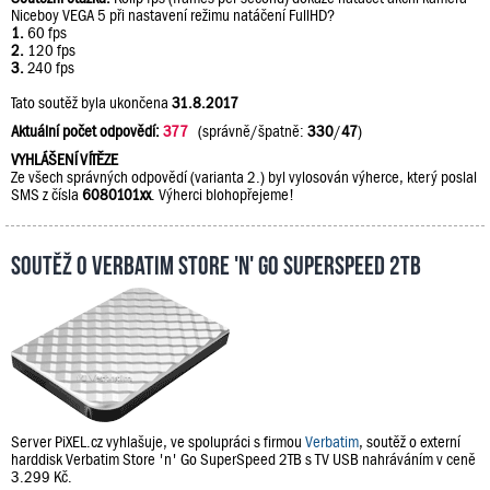
Niceboy VEGA 5 při nastavení režimu natáčení FullHD?
1.
60 fps
2.
120 fps
3.
240 fps
Tato soutěž byla ukončena
31.8.2017
Aktuální počet odpovědí:
377
(správně/špatně:
330
/
47
)
VYHLÁŠENÍ VÍTĚZE
Ze všech správných odpovědí (varianta 2.) byl vylosován výherce, který poslal
SMS z čísla
6080101xx
. Výherci blohopřejeme!
Soutěž o Verbatim Store 'n' Go SuperSpeed 2TB
Server PiXEL.cz vyhlašuje, ve spolupráci s firmou
Verbatim
, soutěž o externí
harddisk Verbatim Store 'n' Go SuperSpeed 2TB s TV USB nahráváním v ceně
3.299 Kč.