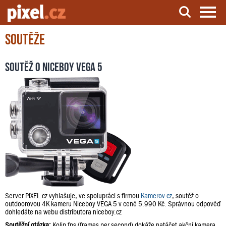
Soutěže
Server o natáčení a zpracování videa
Soutěž o Niceboy VEGA 5
Server PiXEL.cz vyhlašuje, ve spolupráci s firmou
Kamerov.cz
, soutěž o
outdoorovou 4K kameru Niceboy VEGA 5 v ceně 5.990 Kč. Správnou odpověď
dohledáte na webu distributora niceboy.cz
Soutěžní otázka:
Kolip fps (frames per second) dokáže natáčet akční kamera