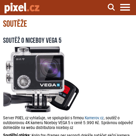
Soutěže
Server o natáčení a zpracování videa
Soutěž o Niceboy VEGA 5
Server PiXEL.cz vyhlašuje, ve spolupráci s firmou
Kamerov.cz
, soutěž o
outdoorovou 4K kameru Niceboy VEGA 5 v ceně 5.990 Kč. Správnou odpověď
dohledáte na webu distributora niceboy.cz
Soutěžní otázka:
Kolip fps (frames per second) dokáže natáčet akční kamera