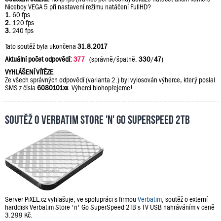
Niceboy VEGA 5 při nastavení režimu natáčení FullHD?
1.
60 fps
2.
120 fps
3.
240 fps
Tato soutěž byla ukončena
31.8.2017
Aktuální počet odpovědí:
377
(správně/špatně:
330
/
47
)
VYHLÁŠENÍ VÍTĚZE
Ze všech správných odpovědí (varianta 2.) byl vylosován výherce, který poslal
SMS z čísla
6080101xx
. Výherci blohopřejeme!
Soutěž o Verbatim Store 'n' Go SuperSpeed 2TB
Server PiXEL.cz vyhlašuje, ve spolupráci s firmou
Verbatim
, soutěž o externí
harddisk Verbatim Store 'n' Go SuperSpeed 2TB s TV USB nahráváním v ceně
3.299 Kč.