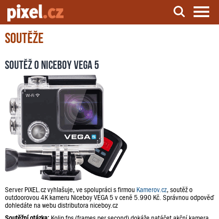
Soutěže
Server o natáčení a zpracování videa
Soutěž o Niceboy VEGA 5
Server PiXEL.cz vyhlašuje, ve spolupráci s firmou
Kamerov.cz
, soutěž o
outdoorovou 4K kameru Niceboy VEGA 5 v ceně 5.990 Kč. Správnou odpověď
dohledáte na webu distributora niceboy.cz
Soutěžní otázka:
Kolip fps (frames per second) dokáže natáčet akční kamera