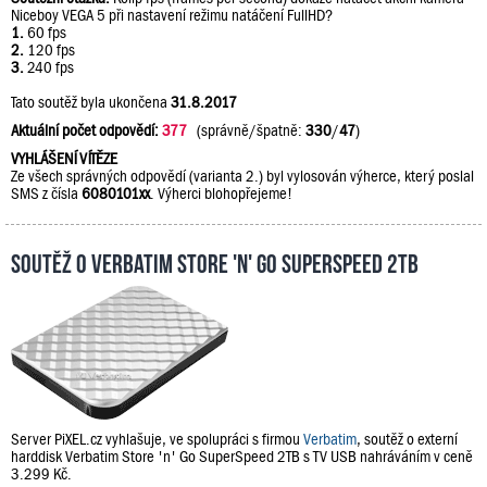
Niceboy VEGA 5 při nastavení režimu natáčení FullHD?
1.
60 fps
2.
120 fps
3.
240 fps
Tato soutěž byla ukončena
31.8.2017
Aktuální počet odpovědí:
377
(správně/špatně:
330
/
47
)
VYHLÁŠENÍ VÍTĚZE
Ze všech správných odpovědí (varianta 2.) byl vylosován výherce, který poslal
SMS z čísla
6080101xx
. Výherci blohopřejeme!
Soutěž o Verbatim Store 'n' Go SuperSpeed 2TB
Server PiXEL.cz vyhlašuje, ve spolupráci s firmou
Verbatim
, soutěž o externí
harddisk Verbatim Store 'n' Go SuperSpeed 2TB s TV USB nahráváním v ceně
3.299 Kč.