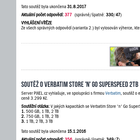
Tato soutěž byla ukončena
31.8.2017
Aktuální počet odpovědí:
377
(správně/špatně:
330
/
47
)
VYHLÁŠENÍ VÍTĚZE
Ze všech správných odpovědí (varianta 2.) byl vylosován výherce, kte
Soutěž o Verbatim Store 'n' Go SuperSpeed 2TB
Server PiXEL.cz vyhlašuje, ve spolupráci s firmou
Verbatim
, soutěž o
ceně 3.299 Kč.
Soutěžní otázka:
V jakých kapacitách se Verbatim Store 'n' Go Supe
1.
500 GB, 1 TB, 2 TB
2.
750 GB, 1 TB, 2 TB
3.
1 TB, 2 TB, 3 TB
Tato soutěž byla ukončena
15.1.2016
Aktuální počet odpovědí:
356
(správně/špatně:
349
/
7
)