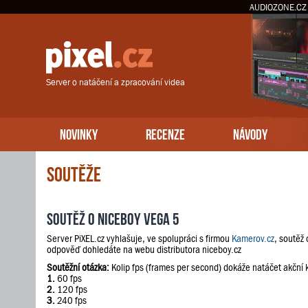
AUDIOZONE.CZ
Server o natáčení a zpracování videa
NOVINKY
RECENZE
NÁVODY
Soutěže
Soutěž o Niceboy VEGA 5
Server PiXEL.cz vyhlašuje, ve spolupráci s firmou
Kamerov.cz
, soutěž
odpověď dohledáte na webu distributora niceboy.cz
Soutěžní otázka:
Kolip fps (frames per second) dokáže natáčet akční
1.
60 fps
2.
120 fps
3.
240 fps