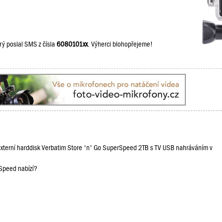
rý poslal SMS z čísla
6080101xx
. Výherci blohopřejeme!
 externí harddisk Verbatim Store 'n' Go SuperSpeed 2TB s TV USB nahráváním v
rSpeed nabízí?