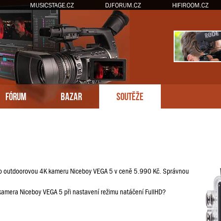
MUSICSTAGE.CZ
DJFORUM.CZ
HIFIROOM.CZ
FÓRUM
BAZAR
SOUTĚŽE
 o outdoorovou 4K kameru Niceboy VEGA 5 v ceně 5.990 Kč. Správnou
 kamera Niceboy VEGA 5 při nastavení režimu natáčení FullHD?