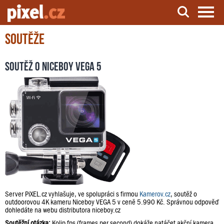
Soutěže
Server o natáčení a zpracování videa
Soutěž o Niceboy VEGA 5
Server PiXEL.cz vyhlašuje, ve spolupráci s firmou
Kamerov.cz
, soutěž o
outdoorovou 4K kameru Niceboy VEGA 5 v ceně 5.990 Kč. Správnou odpověď
dohledáte na webu distributora niceboy.cz
Soutěžní otázka:
Kolip fps (frames per second) dokáže natáčet akční kamera