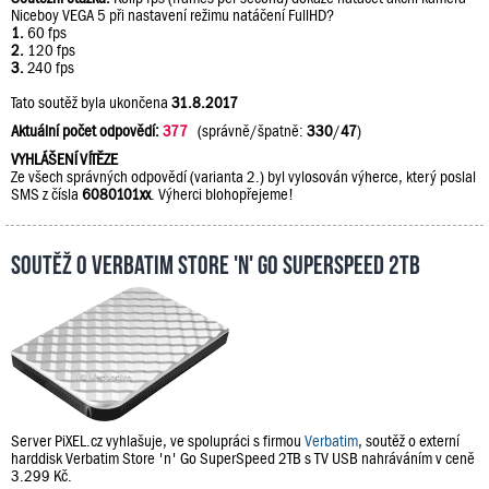
Niceboy VEGA 5 při nastavení režimu natáčení FullHD?
1.
60 fps
2.
120 fps
3.
240 fps
Tato soutěž byla ukončena
31.8.2017
Aktuální počet odpovědí:
377
(správně/špatně:
330
/
47
)
VYHLÁŠENÍ VÍTĚZE
Ze všech správných odpovědí (varianta 2.) byl vylosován výherce, který poslal
SMS z čísla
6080101xx
. Výherci blohopřejeme!
Soutěž o Verbatim Store 'n' Go SuperSpeed 2TB
Server PiXEL.cz vyhlašuje, ve spolupráci s firmou
Verbatim
, soutěž o externí
harddisk Verbatim Store 'n' Go SuperSpeed 2TB s TV USB nahráváním v ceně
3.299 Kč.