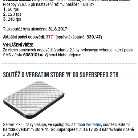
Niceboy VEGA 5 při nastavení režimu natáčení FullHD?
1.
60 fps
2.
120 fps
3.
240 fps
Tato soutěž byla ukončena
31.8.2017
Aktuální počet odpovědí:
377
(správně/špatně:
330
/
47
)
VYHLÁŠENÍ VÍTĚZE
Ze všech správných odpovědí (varianta 2.) byl vylosován výherce, který poslal
SMS z čísla
6080101xx
. Výherci blohopřejeme!
Soutěž o Verbatim Store 'n' Go SuperSpeed 2TB
Server PiXEL.cz vyhlašuje, ve spolupráci s firmou
Verbatim
, soutěž o externí
harddisk Verbatim Store 'n' Go SuperSpeed 2TB s TV USB nahráváním v ceně
3.299 Kč.