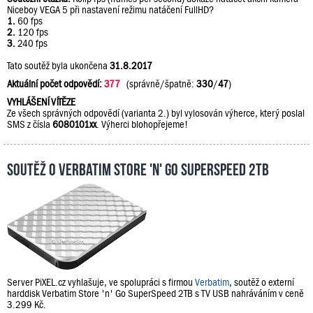
Niceboy VEGA 5 při nastavení režimu natáčení FullHD?
1.
60 fps
2.
120 fps
3.
240 fps
Tato soutěž byla ukončena
31.8.2017
Aktuální počet odpovědí:
377
(správně/špatně:
330
/
47
)
VYHLÁŠENÍ VÍTĚZE
Ze všech správných odpovědí (varianta 2.) byl vylosován výherce, který poslal
SMS z čísla
6080101xx
. Výherci blohopřejeme!
Soutěž o Verbatim Store 'n' Go SuperSpeed 2TB
Server PiXEL.cz vyhlašuje, ve spolupráci s firmou
Verbatim
, soutěž o externí
harddisk Verbatim Store 'n' Go SuperSpeed 2TB s TV USB nahráváním v ceně
3.299 Kč.