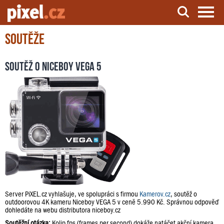
Soutěže
Server o natáčení a zpracování videa
Soutěž o Niceboy VEGA 5
Server PiXEL.cz vyhlašuje, ve spolupráci s firmou
Kamerov.cz
, soutěž o
outdoorovou 4K kameru Niceboy VEGA 5 v ceně 5.990 Kč. Správnou odpověď
dohledáte na webu distributora niceboy.cz
Soutěžní otázka:
Kolip fps (frames per second) dokáže natáčet akční kamera