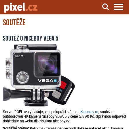
Soutěže
Server o natáčení a zpracování videa
Soutěž o Niceboy VEGA 5
Server PiXEL.cz vyhlašuje, ve spolupráci s firmou
Kamerov.cz
, soutěž o
outdoorovou 4K kameru Niceboy VEGA 5 v ceně 5.990 Kč. Správnou odpověď
dohledáte na webu distributora niceboy.cz
Soutěžní otázka:
Kolip fps (frames per second) dokáže natáčet akční kamera