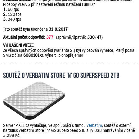
Niceboy VEGA 5 při nastavení režimu natáčení FullHD?
1.
60 fps
2.
120 fps
3.
240 fps
Tato soutěž byla ukončena
31.8.2017
Aktuální počet odpovědí:
377
(správně/špatně:
330
/
47
)
VYHLÁŠENÍ VÍTĚZE
Ze všech správných odpovědí (varianta 2.) byl vylosován výherce, který poslal
SMS z čísla
6080101xx
. Výherci blohopřejeme!
Soutěž o Verbatim Store 'n' Go SuperSpeed 2TB
Server PiXEL.cz vyhlašuje, ve spolupráci s firmou
Verbatim
, soutěž o externí
harddisk Verbatim Store 'n' Go SuperSpeed 2TB s TV USB nahráváním v ceně
3.299 Kč.