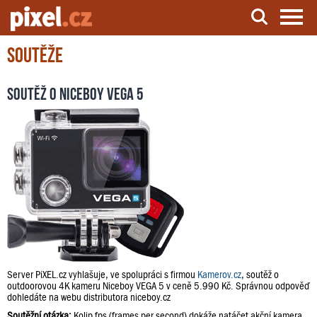
Soutěže
Server o natáčení a zpracování videa
Soutěž o Niceboy VEGA 5
Server PiXEL.cz vyhlašuje, ve spolupráci s firmou
Kamerov.cz
, soutěž o
outdoorovou 4K kameru Niceboy VEGA 5 v ceně 5.990 Kč. Správnou odpověď
dohledáte na webu distributora niceboy.cz
Soutěžní otázka:
Kolip fps (frames per second) dokáže natáčet akční kamera