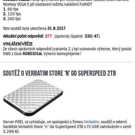
Niceboy VEGA 5 při nastavení režimu natáčení FullHD?
1.
60 fps
2.
120 fps
3.
240 fps
Tato soutěž byla ukončena
31.8.2017
Aktuální počet odpovědí:
377
(správně/špatně:
330
/
47
)
VYHLÁŠENÍ VÍTĚZE
Ze všech správných odpovědí (varianta 2.) byl vylosován výherce, který poslal
SMS z čísla
6080101xx
. Výherci blohopřejeme!
Soutěž o Verbatim Store 'n' Go SuperSpeed 2TB
Server PiXEL.cz vyhlašuje, ve spolupráci s firmou
Verbatim
, soutěž o externí
harddisk Verbatim Store 'n' Go SuperSpeed 2TB s TV USB nahráváním v ceně
3.299 Kč.