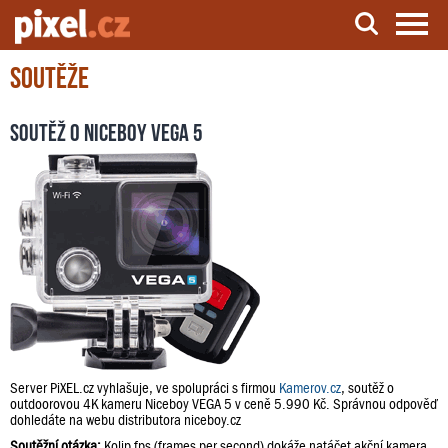
Soutěže
Server o natáčení a zpracování videa
Soutěž o Niceboy VEGA 5
Server PiXEL.cz vyhlašuje, ve spolupráci s firmou
Kamerov.cz
, soutěž o
outdoorovou 4K kameru Niceboy VEGA 5 v ceně 5.990 Kč. Správnou odpověď
dohledáte na webu distributora niceboy.cz
Soutěžní otázka:
Kolip fps (frames per second) dokáže natáčet akční kamera