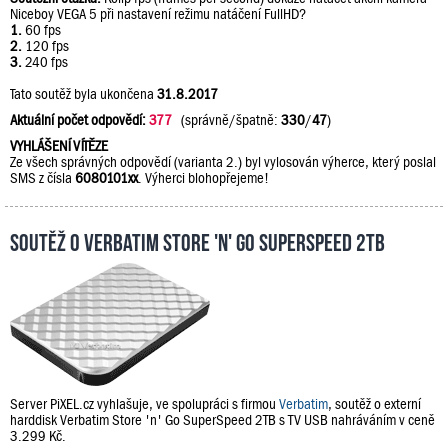
Niceboy VEGA 5 při nastavení režimu natáčení FullHD?
1.
60 fps
2.
120 fps
3.
240 fps
Tato soutěž byla ukončena
31.8.2017
Aktuální počet odpovědí:
377
(správně/špatně:
330
/
47
)
VYHLÁŠENÍ VÍTĚZE
Ze všech správných odpovědí (varianta 2.) byl vylosován výherce, který poslal
SMS z čísla
6080101xx
. Výherci blohopřejeme!
Soutěž o Verbatim Store 'n' Go SuperSpeed 2TB
Server PiXEL.cz vyhlašuje, ve spolupráci s firmou
Verbatim
, soutěž o externí
harddisk Verbatim Store 'n' Go SuperSpeed 2TB s TV USB nahráváním v ceně
3.299 Kč.