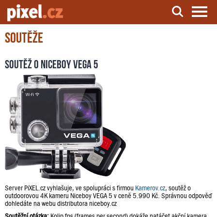
Soutěže
Server o natáčení a zpracování videa
Soutěž o Niceboy VEGA 5
Server PiXEL.cz vyhlašuje, ve spolupráci s firmou
Kamerov.cz
, soutěž o
outdoorovou 4K kameru Niceboy VEGA 5 v ceně 5.990 Kč. Správnou odpověď
dohledáte na webu distributora niceboy.cz
Soutěžní otázka:
Kolip fps (frames per second) dokáže natáčet akční kamera