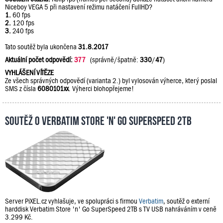
Niceboy VEGA 5 při nastavení režimu natáčení FullHD?
1.
60 fps
2.
120 fps
3.
240 fps
Tato soutěž byla ukončena
31.8.2017
Aktuální počet odpovědí:
377
(správně/špatně:
330
/
47
)
VYHLÁŠENÍ VÍTĚZE
Ze všech správných odpovědí (varianta 2.) byl vylosován výherce, který poslal
SMS z čísla
6080101xx
. Výherci blohopřejeme!
Soutěž o Verbatim Store 'n' Go SuperSpeed 2TB
Server PiXEL.cz vyhlašuje, ve spolupráci s firmou
Verbatim
, soutěž o externí
harddisk Verbatim Store 'n' Go SuperSpeed 2TB s TV USB nahráváním v ceně
3.299 Kč.