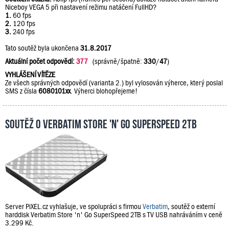
Niceboy VEGA 5 při nastavení režimu natáčení FullHD?
1.
60 fps
2.
120 fps
3.
240 fps
Tato soutěž byla ukončena
31.8.2017
Aktuální počet odpovědí:
377
(správně/špatně:
330
/
47
)
VYHLÁŠENÍ VÍTĚZE
Ze všech správných odpovědí (varianta 2.) byl vylosován výherce, který poslal
SMS z čísla
6080101xx
. Výherci blohopřejeme!
Soutěž o Verbatim Store 'n' Go SuperSpeed 2TB
Server PiXEL.cz vyhlašuje, ve spolupráci s firmou
Verbatim
, soutěž o externí
harddisk Verbatim Store 'n' Go SuperSpeed 2TB s TV USB nahráváním v ceně
3.299 Kč.