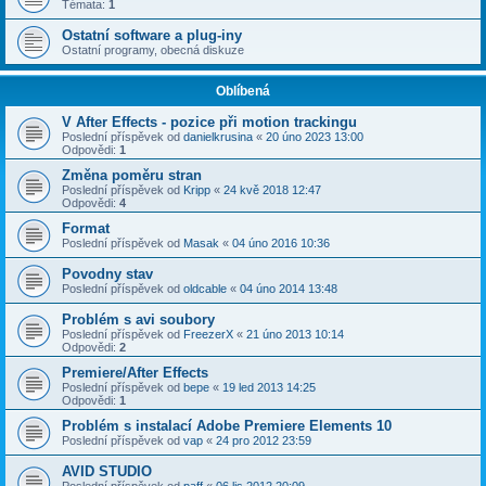
Témata:
1
Ostatní software a plug-iny
Ostatní programy, obecná diskuze
Oblíbená
V After Effects - pozice při motion trackingu
Poslední příspěvek od
danielkrusina
«
20 úno 2023 13:00
Odpovědi:
1
Změna poměru stran
Poslední příspěvek od
Kripp
«
24 kvě 2018 12:47
Odpovědi:
4
Format
Poslední příspěvek od
Masak
«
04 úno 2016 10:36
Povodny stav
Poslední příspěvek od
oldcable
«
04 úno 2014 13:48
Problém s avi soubory
Poslední příspěvek od
FreezerX
«
21 úno 2013 10:14
Odpovědi:
2
Premiere/After Effects
Poslední příspěvek od
bepe
«
19 led 2013 14:25
Odpovědi:
1
Problém s instalací Adobe Premiere Elements 10
Poslední příspěvek od
vap
«
24 pro 2012 23:59
AVID STUDIO