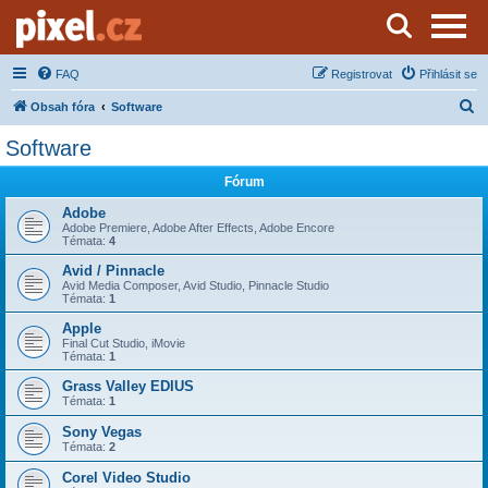
Server o natáčení a zpracování videa
FAQ
Registrovat
Přihlásit se
H
Obsah fóra
Software
l
Software
e
Fórum
d
a
Adobe
Adobe Premiere, Adobe After Effects, Adobe Encore
t
Témata:
4
Avid / Pinnacle
Avid Media Composer, Avid Studio, Pinnacle Studio
Témata:
1
Apple
Final Cut Studio, iMovie
Témata:
1
Grass Valley EDIUS
Témata:
1
Sony Vegas
Témata:
2
Corel Video Studio