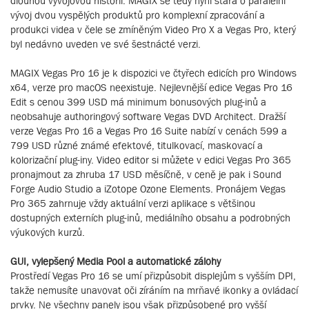
dlouhou vývojovou historií. MAGIX se tedy nyní stará o paralelní
vývoj dvou vyspělých produktů pro komplexní zpracování a
produkci videa v čele se zmíněným Video Pro X a Vegas Pro, který
byl nedávno uveden ve své šestnácté verzi.
MAGIX Vegas Pro 16 je k dispozici ve čtyřech edicích pro Windows
x64, verze pro macOS neexistuje. Nejlevnější edice Vegas Pro 16
Edit s cenou 399 USD má minimum bonusových plug-inů a
neobsahuje authoringový software Vegas DVD Architect. Dražší
verze Vegas Pro 16 a Vegas Pro 16 Suite nabízí v cenách 599 a
799 USD různé známé efektové, titulkovací, maskovací a
kolorizační plug-iny. Video editor si můžete v edici Vegas Pro 365
pronajmout za zhruba 17 USD měsíčně, v ceně je pak i Sound
Forge Audio Studio a iZotope Ozone Elements. Pronájem Vegas
Pro 365 zahrnuje vždy aktuální verzi aplikace s většinou
dostupných externích plug-inů, mediálního obsahu a podrobných
výukových kurzů.
GUI, vylepšený Media Pool a automatické zálohy
Prostředí Vegas Pro 16 se umí přizpůsobit displejům s vyšším DPI,
takže nemusíte unavovat oči zíráním na mrňavé ikonky a ovládací
prvky. Ne všechny panely jsou však přizpůsobené pro vyšší