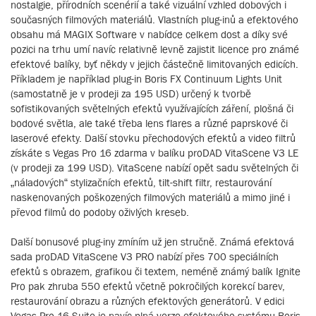
nostalgie, přírodních scenérií a také vizuální vzhled dobových i
současných filmových materiálů. Vlastních plug-inů a efektového
obsahu má MAGIX Software v nabídce celkem dost a díky své
pozici na trhu umí navíc relativně levně zajistit licence pro známé
efektové balíky, byť někdy v jejich částečně limitovaných edicích.
Příkladem je například plug-in Boris FX Continuum Lights Unit
(samostatně je v prodeji za 195 USD) určený k tvorbě
sofistikovaných světelných efektů využívajících záření, plošná či
bodové světla, ale také třeba lens flares a různé paprskové či
laserové efekty. Další stovku přechodových efektů a video filtrů
získáte s Vegas Pro 16 zdarma v balíku proDAD VitaScene V3 LE
(v prodeji za 199 USD). VitaScene nabízí opět sadu světelných či
„náladových“ stylizačních efektů, tilt-shift filtr, restaurování
naskenovaných poškozených filmových materiálů a mimo jiné i
převod filmů do podoby oživlých kreseb.
Další bonusové plug-iny zmíním už jen stručně. Známá efektová
sada proDAD VitaScene V3 PRO nabízí přes 700 speciálních
efektů s obrazem, grafikou či textem, neméně známý balík Ignite
Pro pak zhruba 550 efektů včetně pokročilých korekcí barev,
restaurování obrazu a různých efektových generátorů. V edici
Vegas Pro 16 Suite je navíc plná verze efektového systému Boris