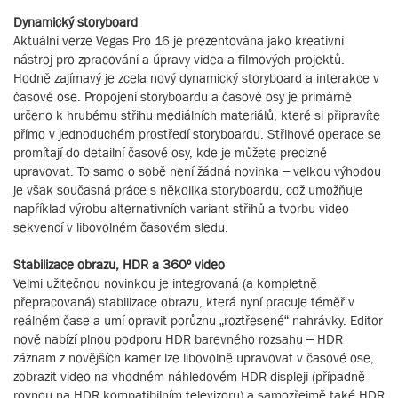
Dynamický storyboard
Aktuální verze Vegas Pro 16 je prezentována jako kreativní
nástroj pro zpracování a úpravy videa a filmových projektů.
Hodně zajímavý je zcela nový dynamický storyboard a interakce v
časové ose. Propojení storyboardu a časové osy je primárně
určeno k hrubému střihu mediálních materiálů, které si připravíte
přímo v jednoduchém prostředí storyboardu. Střihové operace se
promítají do detailní časové osy, kde je můžete precizně
upravovat. To samo o sobě není žádná novinka – velkou výhodou
je však současná práce s několika storyboardu, což umožňuje
například výrobu alternativních variant střihů a tvorbu video
sekvencí v libovolném časovém sledu.
Stabilizace obrazu, HDR a 360º video
Velmi užitečnou novinkou je integrovaná (a kompletně
přepracovaná) stabilizace obrazu, která nyní pracuje téměř v
reálném čase a umí opravit porůznu „roztřesené“ nahrávky. Editor
nově nabízí plnou podporu HDR barevného rozsahu – HDR
záznam z novějších kamer lze libovolně upravovat v časové ose,
zobrazit video na vhodném náhledovém HDR displeji (případně
rovnou na HDR kompatibilním televizoru) a samozřejmě také HDR