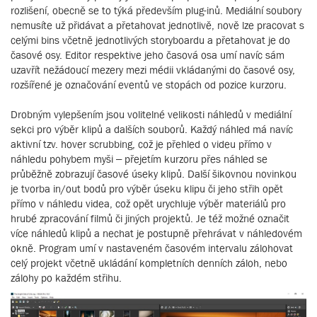
rozlišení, obecně se to týká především plug-inů. Mediální soubory
nemusíte už přidávat a přetahovat jednotlivě, nově lze pracovat s
celými bins včetně jednotlivých storyboardu a přetahovat je do
časové osy. Editor respektive jeho časová osa umí navíc sám
uzavřít nežádoucí mezery mezi médii vkládanými do časové osy,
rozšířené je označování eventů ve stopách od pozice kurzoru.
Drobným vylepšením jsou volitelné velikosti náhledů v mediální
sekci pro výběr klipů a dalších souborů. Každý náhled má navíc
aktivní tzv. hover scrubbing, což je přehled o videu přímo v
náhledu pohybem myši – přejetím kurzoru přes náhled se
průběžně zobrazují časové úseky klipů. Další šikovnou novinkou
je tvorba in/out bodů pro výběr úseku klipu či jeho střih opět
přímo v náhledu videa, což opět urychluje výběr materiálů pro
hrubé zpracování filmů či jiných projektů. Je též možné označit
více náhledů klipů a nechat je postupně přehrávat v náhledovém
okně. Program umí v nastaveném časovém intervalu zálohovat
celý projekt včetně ukládání kompletních denních záloh, nebo
zálohy po každém střihu.