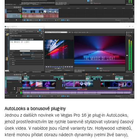
AutoLooks a bonusové plug-iny
Jednou z dalších novinek ve Vegas Pro 16 je plug-in AutoLooks,
jehož prostřednictvím lze rychle barevně stylizovat vybraný časový
úsek videa. V nabídce jsou různé varianty tzv. Hollywood vzhledů,
které mohou přidat obrazu nádech dynamiky (velmi živé barvy),