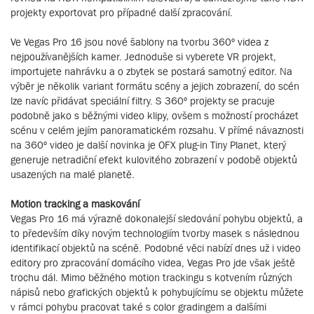
projekty exportovat pro případné další zpracování.
Ve Vegas Pro 16 jsou nové šablony na tvorbu 360º videa z
nejpoužívanějších kamer. Jednoduše si vyberete VR projekt,
importujete nahrávku a o zbytek se postará samotný editor. Na
výběr je několik variant formátu scény a jejich zobrazení, do scén
lze navíc přidávat speciální filtry. S 360º projekty se pracuje
podobně jako s běžnými video klipy, ovšem s možností procházet
scénu v celém jejím panoramatickém rozsahu. V přímé návaznosti
na 360º video je další novinka je OFX plug-in Tiny Planet, který
generuje netradiční efekt kulovitého zobrazení v podobě objektů
usazených na malé planetě.
Motion tracking a maskování
Vegas Pro 16 má výrazně dokonalejší sledování pohybu objektů, a
to především díky novým technologiím tvorby masek s následnou
identifikací objektů na scéně. Podobné věci nabízí dnes už i video
editory pro zpracování domácího videa, Vegas Pro jde však ještě
trochu dál. Mimo běžného motion trackingu s kotvením různých
nápisů nebo grafických objektů k pohybujícímu se objektu můžete
v rámci pohybu pracovat také s color gradingem a dalšími