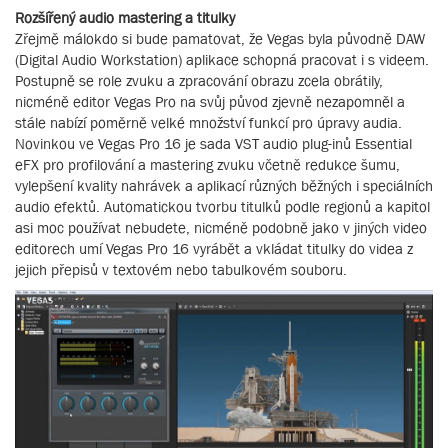
Rozšířený audio mastering a titulky
Zřejmě málokdo si bude pamatovat, že Vegas byla původně DAW
(Digital Audio Workstation) aplikace schopná pracovat i s videem.
Postupně se role zvuku a zpracování obrazu zcela obrátily,
nicméně editor Vegas Pro na svůj původ zjevně nezapomněl a
stále nabízí poměrně velké množství funkcí pro úpravy audia.
Novinkou ve Vegas Pro 16 je sada VST audio plug-inů Essential
eFX pro profilování a mastering zvuku včetně redukce šumu,
vylepšení kvality nahrávek a aplikací různých běžných i speciálních
audio efektů. Automatickou tvorbu titulků podle regionů a kapitol
asi moc používat nebudete, nicméně podobně jako v jiných video
editorech umí Vegas Pro 16 vyrábět a vkládat titulky do videa z
jejich přepisů v textovém nebo tabulkovém souboru.