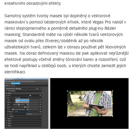
kreativními obrazovými efekty.
Samotný systém tvorby masek byl doplněný o vektorové
maskování s pomocí bézierových křivek, které Vegas Pro nabízí v
rámci stejnojmenného a poměrně detailního plug-inu Bézier
masking. Standardně máte na výběr několik tvarů vektorových
masek od oválu přes čtverec/obdélník až po několik
uživatelských tvarů, celkem lze v obrazu používat pět libovolných
masek. Na obraz definovaný maskou lze pak aplikovat nejrůznější
efektové postupy včetně změny tónování barev a rozostření, což
se hodí například u obličejů osob, u kterých chcete zamezit jejich
identifikaci.