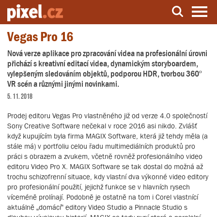
Vegas Pro 16
Server o natáčení a zpracování videa
Nová verze aplikace pro zpracování videa na profesionální úrovni
přichází s kreativní editací videa, dynamickým storyboardem,
vylepšeným sledováním objektů, podporou HDR, tvorbou 360º
VR scén a různými jinými novinkami.
5. 11. 2018
Prodej editoru Vegas Pro vlastněného již od verze 4.0 společností
Sony Creative Software nečekal v roce 2016 asi nikdo. Zvlášť
když kupujícím byla firma MAGIX Software, která již tehdy měla (a
stále má) v portfoliu celou řadu multimediálních produktů pro
práci s obrazem a zvukem, včetně rovněž profesionálního video
editoru Video Pro X. MAGIX Software se tak dostal do možná až
trochu schizofrenní situace, kdy vlastní dva výkonné video editory
pro profesionální použití, jejichž funkce se v hlavních rysech
víceméně prolínají. Podobně je ostatně na tom i Corel vlastnící
aktuálně „domácí“ editory Video Studio a Pinnacle Studio s