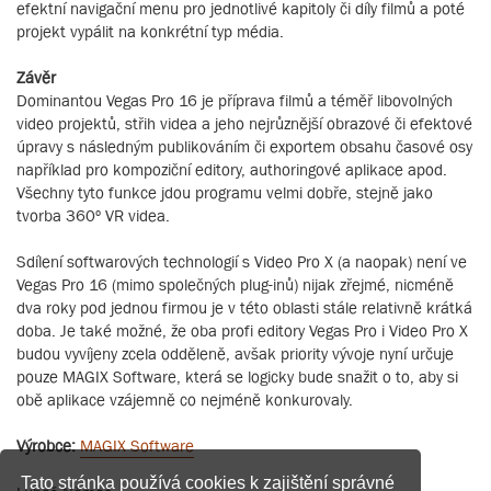
efektní navigační menu pro jednotlivé kapitoly či díly filmů a poté
projekt vypálit na konkrétní typ média.
Závěr
Dominantou Vegas Pro 16 je příprava filmů a téměř libovolných
video projektů, střih videa a jeho nejrůznější obrazové či efektové
úpravy s následným publikováním či exportem obsahu časové osy
například pro kompoziční editory, authoringové aplikace apod.
Všechny tyto funkce jdou programu velmi dobře, stejně jako
tvorba 360º VR videa.
Sdílení softwarových technologií s Video Pro X (a naopak) není ve
Vegas Pro 16 (mimo společných plug-inů) nijak zřejmé, nicméně
dva roky pod jednou firmou je v této oblasti stále relativně krátká
doba. Je také možné, že oba profi editory Vegas Pro i Video Pro X
budou vyvíjeny zcela odděleně, avšak priority vývoje nyní určuje
pouze MAGIX Software, která se logicky bude snažit o to, aby si
obě aplikace vzájemně co nejméně konkurovaly.
Výrobce:
MAGIX Software
Tato stránka používá cookies k zajištění správné