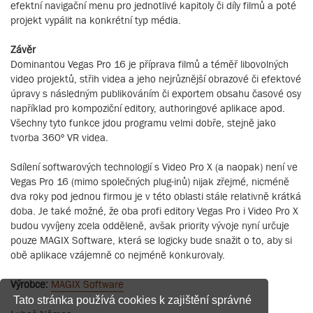
efektní navigační menu pro jednotlivé kapitoly či díly filmů a poté
projekt vypálit na konkrétní typ média.
Závěr
Dominantou Vegas Pro 16 je příprava filmů a téměř libovolných
video projektů, střih videa a jeho nejrůznější obrazové či efektové
úpravy s následným publikováním či exportem obsahu časové osy
například pro kompoziční editory, authoringové aplikace apod.
Všechny tyto funkce jdou programu velmi dobře, stejně jako
tvorba 360º VR videa.
Sdílení softwarových technologií s Video Pro X (a naopak) není ve
Vegas Pro 16 (mimo společných plug-inů) nijak zřejmé, nicméně
dva roky pod jednou firmou je v této oblasti stále relativně krátká
doba. Je také možné, že oba profi editory Vegas Pro i Video Pro X
budou vyvíjeny zcela odděleně, avšak priority vývoje nyní určuje
pouze MAGIX Software, která se logicky bude snažit o to, aby si
obě aplikace vzájemně co nejméně konkurovaly.
Výrobce:
MAGIX Software
Tato stránka používá cookies k zajištění správné