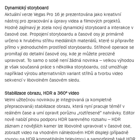
Dynamický storyboard
Aktuální verze Vegas Pro 16 je prezentována jako kreativní
nástroj pro zpracování a úpravy videa a filmových projektů.
Hodně zajímavý je zcela nový dynamický storyboard a interakce v
časové ose. Propojení storyboardu a časové osy je primárně
určeno k hrubému střihu mediálních materiálů, které si připravíte
přímo v jednoduchém prostředí storyboardu. Střihové operace se
promítají do detailní časové osy, kde je můžete precizně
upravovat. To samo o sobě není žádná novinka – velkou výhodou
je však současná práce s několika storyboardu, což umožňuje
například výrobu alternativních variant střihů a tvorbu video
sekvencí v libovolném časovém sledu.
Stabilizace obrazu, HDR a 360º video
Velmi užitečnou novinkou je integrovaná (a kompletně
přepracovaná) stabilizace obrazu, která nyní pracuje téměř v
reálném čase a umí opravit porůznu „roztřesené“ nahrávky. Editor
nově nabízí plnou podporu HDR barevného rozsahu – HDR
záznam z novějších kamer lze libovolně upravovat v časové ose,
zobrazit video na vhodném náhledovém HDR displeji (případně
rovnou na HDR kompatibilním televizoru) a samozřejmě také HDR