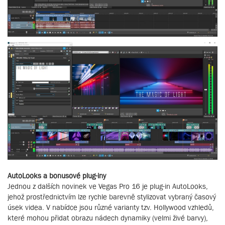
AutoLooks a bonusové plug-iny
Jednou z dalších novinek ve Vegas Pro 16 je plug-in AutoLooks,
jehož prostřednictvím lze rychle barevně stylizovat vybraný časový
úsek videa. V nabídce jsou různé varianty tzv. Hollywood vzhledů,
které mohou přidat obrazu nádech dynamiky (velmi živé barvy),