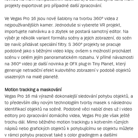
projekty exportovat pro případné další zpracování.
Ve Vegas Pro 16 jsou nové šablony na tvorbu 360º videa z
nejpoužívanějších kamer. Jednoduše si vyberete VR projekt,
importujete nahrávku a o zbytek se postará samotný editor. Na
výběr je několik variant formátu scény a jejich zobrazení, do scén
lze navíc přidávat speciální filtry. S 360º projekty se pracuje
podobně jako s běžnými video klipy, ovšem s možností procházet
scénu v celém jejím panoramatickém rozsahu. V přímé návaznosti
na 360º video je další novinka je OFX plug-in Tiny Planet, který
generuje netradiční efekt kulovitého zobrazení v podobě objektů
usazených na malé planetě.
Motion tracking a maskování
Vegas Pro 16 má výrazně dokonalejší sledování pohybu objektů, a
to především díky novým technologiím tvorby masek s následnou
identifikací objektů na scéně. Podobné věci nabízí dnes už i video
editory pro zpracování domácího videa, Vegas Pro jde však ještě
trochu dál. Mimo běžného motion trackingu s kotvením různých
nápisů nebo grafických objektů k pohybujícímu se objektu můžete
v rámci pohybu pracovat také s color gradingem a dalšími