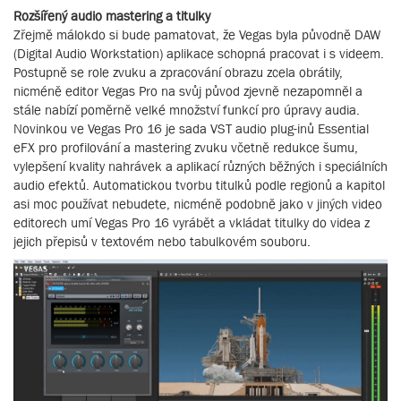
Rozšířený audio mastering a titulky
Zřejmě málokdo si bude pamatovat, že Vegas byla původně DAW
(Digital Audio Workstation) aplikace schopná pracovat i s videem.
Postupně se role zvuku a zpracování obrazu zcela obrátily,
nicméně editor Vegas Pro na svůj původ zjevně nezapomněl a
stále nabízí poměrně velké množství funkcí pro úpravy audia.
Novinkou ve Vegas Pro 16 je sada VST audio plug-inů Essential
eFX pro profilování a mastering zvuku včetně redukce šumu,
vylepšení kvality nahrávek a aplikací různých běžných i speciálních
audio efektů. Automatickou tvorbu titulků podle regionů a kapitol
asi moc používat nebudete, nicméně podobně jako v jiných video
editorech umí Vegas Pro 16 vyrábět a vkládat titulky do videa z
jejich přepisů v textovém nebo tabulkovém souboru.