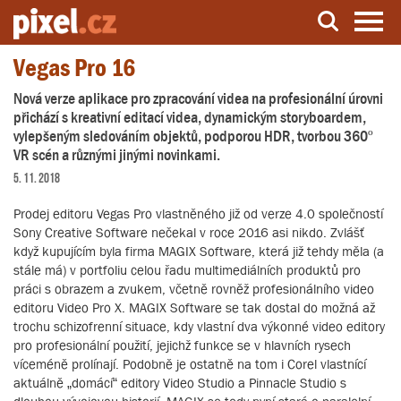
Vegas Pro 16
Server o natáčení a zpracování videa
Nová verze aplikace pro zpracování videa na profesionální úrovni
přichází s kreativní editací videa, dynamickým storyboardem,
vylepšeným sledováním objektů, podporou HDR, tvorbou 360º
VR scén a různými jinými novinkami.
5. 11. 2018
Prodej editoru Vegas Pro vlastněného již od verze 4.0 společností
Sony Creative Software nečekal v roce 2016 asi nikdo. Zvlášť
když kupujícím byla firma MAGIX Software, která již tehdy měla (a
stále má) v portfoliu celou řadu multimediálních produktů pro
práci s obrazem a zvukem, včetně rovněž profesionálního video
editoru Video Pro X. MAGIX Software se tak dostal do možná až
trochu schizofrenní situace, kdy vlastní dva výkonné video editory
pro profesionální použití, jejichž funkce se v hlavních rysech
víceméně prolínají. Podobně je ostatně na tom i Corel vlastnící
aktuálně „domácí“ editory Video Studio a Pinnacle Studio s