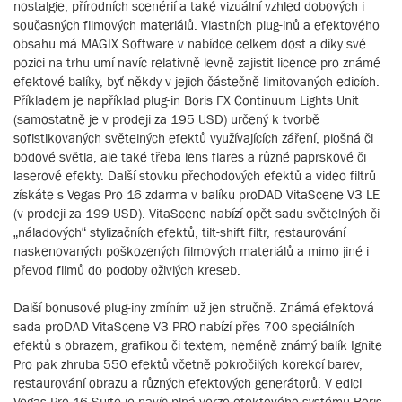
nostalgie, přírodních scenérií a také vizuální vzhled dobových i
současných filmových materiálů. Vlastních plug-inů a efektového
obsahu má MAGIX Software v nabídce celkem dost a díky své
pozici na trhu umí navíc relativně levně zajistit licence pro známé
efektové balíky, byť někdy v jejich částečně limitovaných edicích.
Příkladem je například plug-in Boris FX Continuum Lights Unit
(samostatně je v prodeji za 195 USD) určený k tvorbě
sofistikovaných světelných efektů využívajících záření, plošná či
bodové světla, ale také třeba lens flares a různé paprskové či
laserové efekty. Další stovku přechodových efektů a video filtrů
získáte s Vegas Pro 16 zdarma v balíku proDAD VitaScene V3 LE
(v prodeji za 199 USD). VitaScene nabízí opět sadu světelných či
„náladových“ stylizačních efektů, tilt-shift filtr, restaurování
naskenovaných poškozených filmových materiálů a mimo jiné i
převod filmů do podoby oživlých kreseb.
Další bonusové plug-iny zmíním už jen stručně. Známá efektová
sada proDAD VitaScene V3 PRO nabízí přes 700 speciálních
efektů s obrazem, grafikou či textem, neméně známý balík Ignite
Pro pak zhruba 550 efektů včetně pokročilých korekcí barev,
restaurování obrazu a různých efektových generátorů. V edici
Vegas Pro 16 Suite je navíc plná verze efektového systému Boris