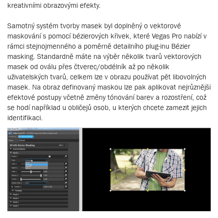
kreativními obrazovými efekty.
Samotný systém tvorby masek byl doplněný o vektorové
maskování s pomocí bézierových křivek, které Vegas Pro nabízí v
rámci stejnojmenného a poměrně detailního plug-inu Bézier
masking. Standardně máte na výběr několik tvarů vektorových
masek od oválu přes čtverec/obdélník až po několik
uživatelských tvarů, celkem lze v obrazu používat pět libovolných
masek. Na obraz definovaný maskou lze pak aplikovat nejrůznější
efektové postupy včetně změny tónování barev a rozostření, což
se hodí například u obličejů osob, u kterých chcete zamezit jejich
identifikaci.