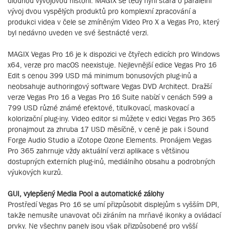
dlouhou vývojovou historií. MAGIX se tedy nyní stará o paralelní
vývoj dvou vyspělých produktů pro komplexní zpracování a
produkci videa v čele se zmíněným Video Pro X a Vegas Pro, který
byl nedávno uveden ve své šestnácté verzi.
MAGIX Vegas Pro 16 je k dispozici ve čtyřech edicích pro Windows
x64, verze pro macOS neexistuje. Nejlevnější edice Vegas Pro 16
Edit s cenou 399 USD má minimum bonusových plug-inů a
neobsahuje authoringový software Vegas DVD Architect. Dražší
verze Vegas Pro 16 a Vegas Pro 16 Suite nabízí v cenách 599 a
799 USD různé známé efektové, titulkovací, maskovací a
kolorizační plug-iny. Video editor si můžete v edici Vegas Pro 365
pronajmout za zhruba 17 USD měsíčně, v ceně je pak i Sound
Forge Audio Studio a iZotope Ozone Elements. Pronájem Vegas
Pro 365 zahrnuje vždy aktuální verzi aplikace s většinou
dostupných externích plug-inů, mediálního obsahu a podrobných
výukových kurzů.
GUI, vylepšený Media Pool a automatické zálohy
Prostředí Vegas Pro 16 se umí přizpůsobit displejům s vyšším DPI,
takže nemusíte unavovat oči zíráním na mrňavé ikonky a ovládací
prvky. Ne všechny panely jsou však přizpůsobené pro vyšší