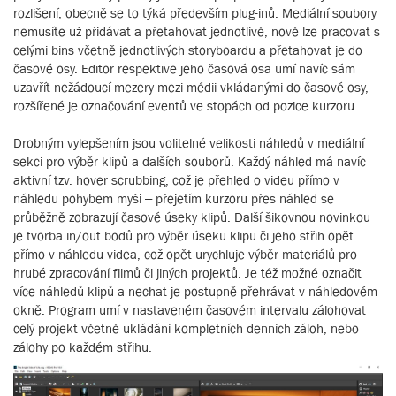
rozlišení, obecně se to týká především plug-inů. Mediální soubory
nemusíte už přidávat a přetahovat jednotlivě, nově lze pracovat s
celými bins včetně jednotlivých storyboardu a přetahovat je do
časové osy. Editor respektive jeho časová osa umí navíc sám
uzavřít nežádoucí mezery mezi médii vkládanými do časové osy,
rozšířené je označování eventů ve stopách od pozice kurzoru.
Drobným vylepšením jsou volitelné velikosti náhledů v mediální
sekci pro výběr klipů a dalších souborů. Každý náhled má navíc
aktivní tzv. hover scrubbing, což je přehled o videu přímo v
náhledu pohybem myši – přejetím kurzoru přes náhled se
průběžně zobrazují časové úseky klipů. Další šikovnou novinkou
je tvorba in/out bodů pro výběr úseku klipu či jeho střih opět
přímo v náhledu videa, což opět urychluje výběr materiálů pro
hrubé zpracování filmů či jiných projektů. Je též možné označit
více náhledů klipů a nechat je postupně přehrávat v náhledovém
okně. Program umí v nastaveném časovém intervalu zálohovat
celý projekt včetně ukládání kompletních denních záloh, nebo
zálohy po každém střihu.