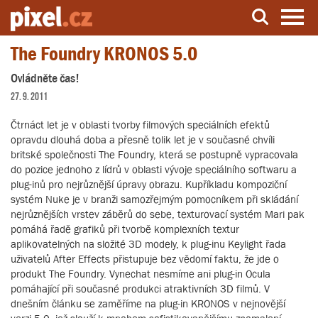
The Foundry KRONOS 5.0
Server o natáčení a zpracování videa
Ovládněte čas!
27. 9. 2011
Čtrnáct let je v oblasti tvorby filmových speciálních efektů
opravdu dlouhá doba a přesně tolik let je v současné chvíli
britské společnosti The Foundry, která se postupně vypracovala
do pozice jednoho z lídrů v oblasti vývoje speciálního softwaru a
plug-inů pro nejrůznější úpravy obrazu. Kupříkladu kompoziční
systém Nuke je v branži samozřejmým pomocníkem při skládání
nejrůznějších vrstev záběrů do sebe, texturovací systém Mari pak
pomáhá řadě grafiků při tvorbě komplexních textur
aplikovatelných na složité 3D modely, k plug-inu Keylight řada
uživatelů After Effects přistupuje bez vědomí faktu, že jde o
produkt The Foundry. Vynechat nesmíme ani plug-in Ocula
pomáhající při současné produkci atraktivních 3D filmů. V
dnešním článku se zaměříme na plug-in KRONOS v nejnovější