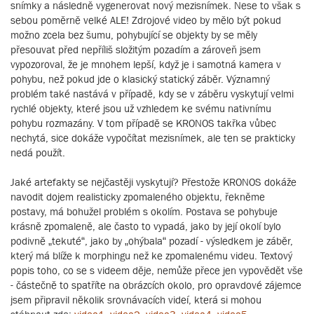
snímky a následně vygenerovat nový mezisnímek. Nese to však s
sebou poměrně velké ALE! Zdrojové video by mělo být pokud
možno zcela bez šumu, pohybující se objekty by se měly
přesouvat před nepříliš složitým pozadím a zároveň jsem
vypozoroval, že je mnohem lepší, když je i samotná kamera v
pohybu, než pokud jde o klasický statický záběr. Významný
problém také nastává v případě, kdy se v záběru vyskytují velmi
rychlé objekty, které jsou už vzhledem ke svému nativnímu
pohybu rozmazány. V tom případě se KRONOS takřka vůbec
nechytá, sice dokáže vypočítat mezisnímek, ale ten se prakticky
nedá použít.
Jaké artefakty se nejčastěji vyskytují? Přestože KRONOS dokáže
navodit dojem realisticky zpomaleného objektu, řekněme
postavy, má bohužel problém s okolím. Postava se pohybuje
krásně zpomaleně, ale často to vypadá, jako by její okolí bylo
podivně „tekuté“, jako by „ohýbala“ pozadí - výsledkem je záběr,
který má blíže k morphingu než ke zpomalenému videu. Textový
popis toho, co se s videem děje, nemůže přece jen vypovědět vše
- částečně to spatříte na obrázcích okolo, pro opravdové zájemce
jsem připravil několik srovnávacích videí, která si mohou