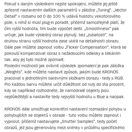
Pokud s daným výsledkem nejste spokojeni, můžete jej ještě
zpřesnit nastavením dalších parametrů v záložce „Tuning“. „Vector
Detail“ v rozsahu od 0 do 100 % udává hustotu vekotorového
pole, s nímž si musí plug-in poradit, přičemž samozřejmě platí, že
čím vyšší hodnota, tím bude výpočet delší. „Smoothness“ pak
určuje, jak bude výsledný obraz plynulý, bez „zubatosti“, na
druhou stranu vyšší hodnota zase ubírá na detailnosti obrazu.
Dále pak můžete zapnout volbu „Flicker Compensation“, která se
pokouší kompenzovat obraz s nežádoucími odlesky a blikáním
tak, aby jej bylo možné zpomalit.
Poslední možností jak ovlivnit výsledek zpomalení je pak záložka
„Weights“, kde můžete nastavit způsob, jakým bude KRONOS
pracovat s jednotlivými barevnými složkami obrazu - tedy s RGB.
Pro každou barvu můžete určit důležitost od nuly do sta procent,
kdy se například rozhodnete, že namodralé objekty jsou
nejdůležitější a nastavíte tedy nejvyšší hodnotu u Blue a naopak.
KRONOS dále umožňuje konkrétní nastavení rozmazání pohybu u
pohybujících se objektů v obraze - tuto volbu můžete zapnout i
vypnout, přičemž nastavujete „Shutter Samples“, tedy počet
obrazů, jež jsou generovány mezi snímky v průběhu specifického