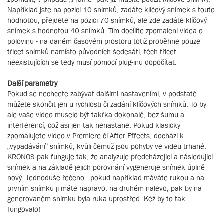
Například jste na pozici 10 snímků, zadáte klíčový snímek s touto
hodnotou, přejdete na pozici 70 snímků, ale zde zadáte klíčový
snímek s hodnotou 40 snímků. Tím docílíte zpomalení videa o
polovinu - na daném časovém prostoru totiž proběhne pouze
třicet snímků namísto původních šedesáti, těch třicet
neexistujících se tedy musí pomocí plug-inu dopočítat.
Další parametry
Pokud se nechcete zabývat dalšími nastaveními, v podstatě
můžete skončit jen u rychlosti či zadání klíčových snímků. To by
ale vaše video muselo být takřka dokonalé, bez šumu a
interferencí, což asi jen tak nenastane. Pokud klasicky
zpomalujete video v Premiere či After Effects, dochází k
„vypadávání“ snímků, kvůli čemuž jsou pohyby ve videu trhané.
KRONOS pak funguje tak, že analyzuje předcházející a následující
snímek a na základě jejich porovnání vygeneruje snímek úplně
nový. Jednoduše řečeno - pokud například máváte rukou a na
prvním snímku ji máte napravo, na druhém nalevo, pak by na
generovaném snímku byla ruka uprostřed. Kéž by to tak
fungovalo!