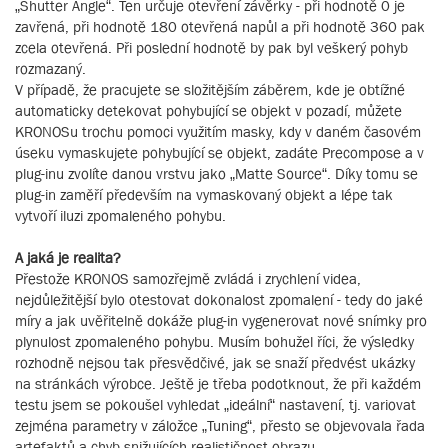
„Shutter Angle“. Ten určuje otevření závěrky - při hodnotě 0 je
zavřená, při hodnotě 180 otevřená napůl a při hodnotě 360 pak
zcela otevřená. Při poslední hodnotě by pak byl veškerý pohyb
rozmazaný.
V případě, že pracujete se složitějším záběrem, kde je obtížné
automaticky detekovat pohybující se objekt v pozadí, můžete
KRONOSu trochu pomoci využitím masky, kdy v daném časovém
úseku vymaskujete pohybující se objekt, zadáte Precompose a v
plug-inu zvolíte danou vrstvu jako „Matte Source“. Díky tomu se
plug-in zaměří především na vymaskovaný objekt a lépe tak
vytvoří iluzi zpomaleného pohybu.
A jaká je realita?
Přestože KRONOS samozřejmě zvládá i zrychlení videa,
nejdůležitější bylo otestovat dokonalost zpomalení - tedy do jaké
míry a jak uvěřitelně dokáže plug-in vygenerovat nové snímky pro
plynulost zpomaleného pohybu. Musím bohužel říci, že výsledky
rozhodně nejsou tak přesvědčivé, jak se snaží předvést ukázky
na stránkách výrobce. Ještě je třeba podotknout, že při každém
testu jsem se pokoušel vyhledat „ideální“ nastavení, tj. variovat
zejména parametry v záložce „Tuning“, přesto se objevovala řada
artefaktů a chyb snižujících realističnost obrazu.