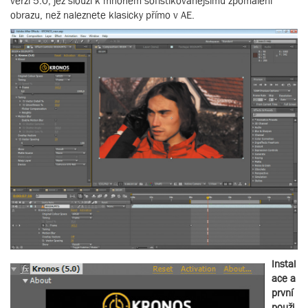
verzi 5.0, jež slouží k mnohem sofistikovanějšímu zpomalení
obrazu, než naleznete klasicky přímo v AE.
Instal
ace a
první
použi