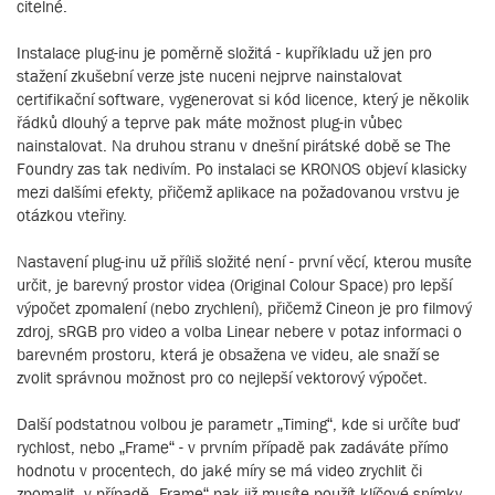
citelné.
Instalace plug-inu je poměrně složitá - kupříkladu už jen pro
stažení zkušební verze jste nuceni nejprve nainstalovat
certifikační software, vygenerovat si kód licence, který je několik
řádků dlouhý a teprve pak máte možnost plug-in vůbec
nainstalovat. Na druhou stranu v dnešní pirátské době se The
Foundry zas tak nedivím. Po instalaci se KRONOS objeví klasicky
mezi dalšími efekty, přičemž aplikace na požadovanou vrstvu je
otázkou vteřiny.
Nastavení plug-inu už příliš složité není - první věcí, kterou musíte
určit, je barevný prostor videa (Original Colour Space) pro lepší
výpočet zpomalení (nebo zrychlení), přičemž Cineon je pro filmový
zdroj, sRGB pro video a volba Linear nebere v potaz informaci o
barevném prostoru, která je obsažena ve videu, ale snaží se
zvolit správnou možnost pro co nejlepší vektorový výpočet.
Další podstatnou volbou je parametr „Timing“, kde si určíte buď
rychlost, nebo „Frame“ - v prvním případě pak zadáváte přímo
hodnotu v procentech, do jaké míry se má video zrychlit či
zpomalit, v případě „Frame“ pak již musíte použít klíčové snímky.