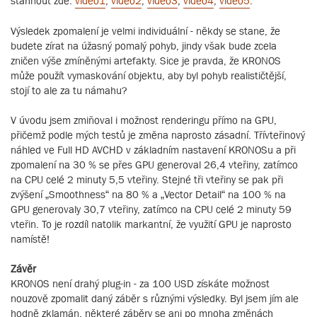
stáhnout zde:
video1
,
video2
,
video3
,
video4
,
video5
.
Výsledek zpomalení je velmi individuální - někdy se stane, že
budete zírat na úžasný pomalý pohyb, jindy však bude zcela
zničen výše zmíněnými artefakty. Sice je pravda, že KRONOS
může použít vymaskování objektu, aby byl pohyb realističtější,
stojí to ale za tu námahu?
V úvodu jsem zmiňoval i možnost renderingu přímo na GPU,
přičemž podle mých testů je změna naprosto zásadní. Třívteřinový
náhled ve Full HD AVCHD v základním nastavení KRONOSu a při
zpomalení na 30 % se přes GPU generoval 26,4 vteřiny, zatímco
na CPU celé 2 minuty 5,5 vteřiny. Stejné tři vteřiny se pak při
zvýšení „Smoothness“ na 80 % a „Vector Detail“ na 100 % na
GPU generovaly 30,7 vteřiny, zatímco na CPU celé 2 minuty 59
vteřin. To je rozdíl natolik markantní, že využití GPU je naprosto
namístě!
Závěr
KRONOS není drahý plug-in - za 100 USD získáte možnost
nouzově zpomalit daný záběr s různými výsledky. Byl jsem jím ale
hodně zklamán, některé záběry se ani po mnoha změnách