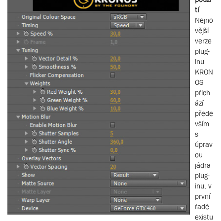
tí
Nejno
vější
verze
plug-
inu
KRON
OS
přich
ází
přede
vším
s
úprav
ou
jádra
plug-
inu, v
první
řadě
existu