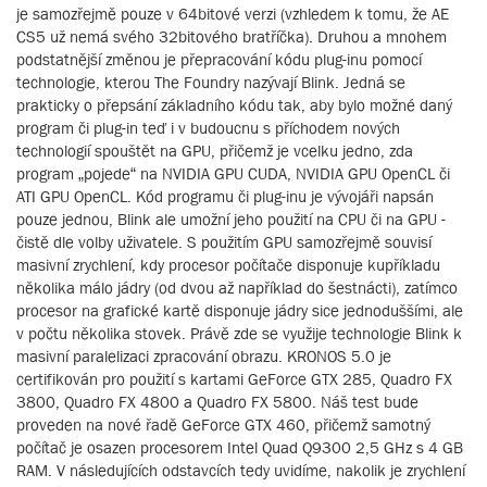
je samozřejmě pouze v 64bitové verzi (vzhledem k tomu, že AE
CS5 už nemá svého 32bitového bratříčka). Druhou a mnohem
podstatnější změnou je přepracování kódu plug-inu pomocí
technologie, kterou The Foundry nazývají Blink. Jedná se
prakticky o přepsání základního kódu tak, aby bylo možné daný
program či plug-in teď i v budoucnu s příchodem nových
technologií spouštět na GPU, přičemž je vcelku jedno, zda
program „pojede“ na NVIDIA GPU CUDA, NVIDIA GPU OpenCL či
ATI GPU OpenCL. Kód programu či plug-inu je vývojáři napsán
pouze jednou, Blink ale umožní jeho použití na CPU či na GPU -
čistě dle volby uživatele. S použitím GPU samozřejmě souvisí
masivní zrychlení, kdy procesor počítače disponuje kupříkladu
několika málo jádry (od dvou až například do šestnácti), zatímco
procesor na grafické kartě disponuje jádry sice jednoduššími, ale
v počtu několika stovek. Právě zde se využije technologie Blink k
masivní paralelizaci zpracování obrazu. KRONOS 5.0 je
certifikován pro použití s kartami GeForce GTX 285, Quadro FX
3800, Quadro FX 4800 a Quadro FX 5800. Náš test bude
proveden na nové řadě GeForce GTX 460, přičemž samotný
počítač je osazen procesorem Intel Quad Q9300 2,5 GHz s 4 GB
RAM. V následujících odstavcích tedy uvidíme, nakolik je zrychlení