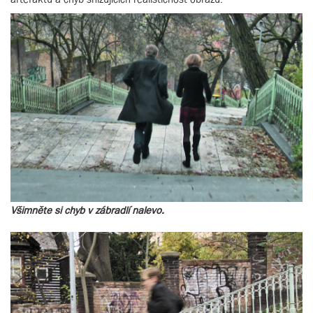
Všimněte si chyb v zábradlí nalevo.