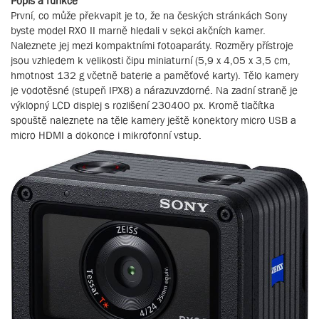
Popis a funkce
První, co může překvapit je to, že na českých stránkách Sony
byste model RX0 II marně hledali v sekci akčních kamer.
Naleznete jej mezi kompaktními fotoaparáty. Rozměry přístroje
jsou vzhledem k velikosti čipu miniaturní (5,9 x 4,05 x 3,5 cm,
hmotnost 132 g včetně baterie a paměťové karty). Tělo kamery
je vodotěsné (stupeň IPX8) a nárazuvzdorné. Na zadní straně je
výklopný LCD displej s rozlišení 230400 px. Kromě tlačítka
spouště naleznete na těle kamery ještě konektory micro USB a
micro HDMI a dokonce i mikrofonní vstup.