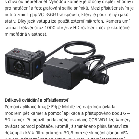
s chválou nepřeháněl. Výhodou kamery je otočný displej, vhodný i
pro natáčení a fotografování selfie snímků. Mezi příslušenstvím je
nutno zmínit grip VCT-SGR1se spouští, který je použitelný i jako
stativ. Díky jack vstupu lze použít externí mikrofon. Kamera umí
snímat frekvencí až 1000 obr./s v HD rozlišení, což je skutečně
mimořádná vlastnost.
Dálkové ovládání a příslušenství
Pomocí aplikace Image Edge Mobile lze najednou ovládat
mobilem pět kamer a pomocí aplikace a přístupového bodu 6 –
50 kamer. Při použití přídavného ovladače CCB-WD1 lze kamery
ovládat pomocí počítače. Kromě již zmíněného příslušenství lze
dokoupit držák filtru průměru 30,5 mm se sluneční clonou VFA-