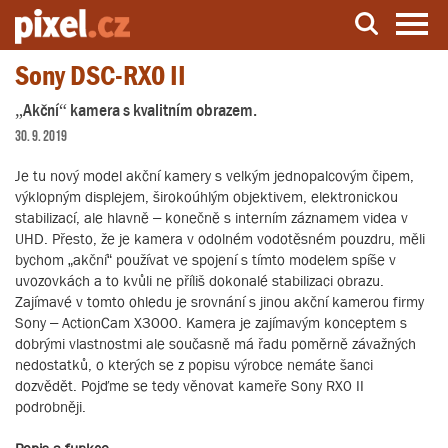
Sony DSC-RX0 II
Server o natáčení a zpracování videa
„Akční“ kamera s kvalitním obrazem.
30. 9. 2019
Je tu nový model akční kamery s velkým jednopalcovým čipem,
výklopným displejem, širokoúhlým objektivem, elektronickou
stabilizací, ale hlavně – konečně s interním záznamem videa v
UHD. Přesto, že je kamera v odolném vodotěsném pouzdru, měli
bychom „akční“ používat ve spojení s tímto modelem spíše v
uvozovkách a to kvůli ne příliš dokonalé stabilizaci obrazu.
Zajímavé v tomto ohledu je srovnání s jinou akční kamerou firmy
Sony – ActionCam X3000. Kamera je zajímavým konceptem s
dobrými vlastnostmi ale současně má řadu poměrně závažných
nedostatků, o kterých se z popisu výrobce nemáte šanci
dozvědět. Pojďme se tedy věnovat kameře Sony RX0 II
podrobněji.