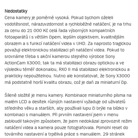
Nedostatky
Cena kamery je poměrně vysoká. Pokud bychom oželeli
vodotěsnost, nárazuvzdornost a rychloběžné natáčení, je na trhu
za cenu do 21 000 Kč celá řada výborných kompaktních
fotoaparátů i s větším čipem, lepším objektivem, kvalitnějším
obrazem a s funkcí natáčení videa v UHD. Za naprosto tragickou
považuji elektronickou stabilizaci při natáčení videa. Pokud to
srovnáme třeba s akční kamerou stejného výrobce Sony
ActionCam X3000, tak ta má stabilizaci obrazu optickou a ve
výsledku téměř dokonalou, RX0 II má stabilizaci elektronickou a
prakticky nepoužitelnou. Nutno ale konstatovat, že Sony X3000
má podstatně horší kvalitu obrazu, což je daň za miniaturní čip.
Šíleně složité je menu kamery. Kombinace miniaturního písma na
malém LCD a desítek různých nastavení vyžaduje od uživatelů
středního věku a starších, aby používali lupu či brýle na blízko v
kombinaci s manuálem. Při prvním nastavení jsem v menu
zabloudil takovým způsobem, že jsem nedokázal zprovoznit režim
natáčení videa a kamera pouze fotografovala. Pomohl reset do
továrního nastavení a trpělivá práce s manuálem. 29 stránek