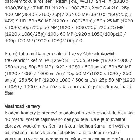
datovém toku a rozlišení: Režim [PAL] AVCHD: 24M FX (1920 x
1080/50i) / 17 MP FH (1920 x 1080/50i), XAVC S 4K10: 25p
100 MP (3840 x 2160/25p) / 25p 60 MP (3840 x 2160/25p) /
XAVC S HD: 50p 50 MP (1920 x 1080/50p) / 50p 25 MP (1920
x 1080/50p) /25p 50 MP (1920 x 1080/25p) /25p 25 MP
(1920 x 1080/25p)/ 100p 60 MP (1920 x 1080/100p)10 /
100p 100 MP (1920 x 1080/100p)10.
Kromě toho umí kamera snímat i ve vyšších snímkových
frekvencích: Režim [PAL] XAVC S HD:50p 50 MP (1920 x 1080 /
250 sn./s), 50p 50 MP (1920 x 1080 / 500 sn./s), 50p 50 MP
(1920 x 1080 / 1000 sn./s) / 25p 50 MP (1920 x 1080 / 250
sn./s), 25p 50 MP (1920 x 1080 / 500 sn./s), 25p 50 MP (1920
x 1080 / 1000 sn./s), což, jak sami uznáte, jsou velmi zajímavá
čísla.
Vlastnosti kamery
Kladem kamery je především odolnost a vodotěsnost do hloubky
10 metrů, včetně zajímavého designu těla. Dále je to kvalitní
obraz ve vysokém rozlišení s nízkou hladinou šumu i při vyšších
citlivostech, nízké zkreslení objektivu a jeho dobrá kresba i
kontrast. U videa se neopomene výrobce pochlubit interním UHD