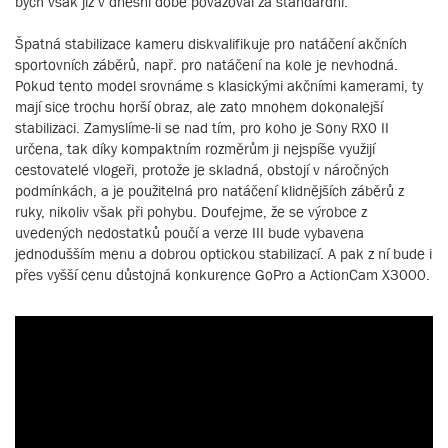
bych však již v dnešní době považoval za standardní.
Špatná stabilizace kameru diskvalifikuje pro natáčení akčních
sportovních záběrů, např. pro natáčení na kole je nevhodná.
Pokud tento model srovnáme s klasickými akčními kamerami, ty
mají sice trochu horší obraz, ale zato mnohem dokonalejší
stabilizaci. Zamyslíme-li se nad tím, pro koho je Sony RX0 II
určena, tak díky kompaktním rozměrům ji nejspíše využijí
cestovatelé vlogeři, protože je skladná, obstojí v náročných
podmínkách, a je použitelná pro natáčení klidnějších záběrů z
ruky, nikoliv však při pohybu. Doufejme, že se výrobce z
uvedených nedostatků poučí a verze III bude vybavena
jednodušším menu a dobrou optickou stabilizací. A pak z ní bude i
přes vyšší cenu důstojná konkurence GoPro a ActionCam X3000.