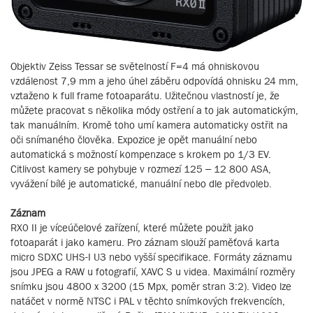
Objektiv Zeiss Tessar se světelností F=4 má ohniskovou
vzdálenost 7,9 mm a jeho úhel záběru odpovídá ohnisku 24 mm,
vztaženo k full frame fotoaparátu. Užitečnou vlastností je, že
můžete pracovat s několika módy ostření a to jak automatickým,
tak manuálním. Kromě toho umí kamera automaticky ostřit na
oči snímaného člověka. Expozice je opět manuální nebo
automatická s možností kompenzace s krokem po 1/3 EV.
Citlivost kamery se pohybuje v rozmezí 125 – 12 800 ASA,
vyvážení bílé je automatické, manuální nebo dle předvoleb.
Záznam
RX0 II je víceúčelové zařízení, které můžete použít jako
fotoaparát i jako kameru. Pro záznam slouží paměťová karta
micro SDXC UHS-I U3 nebo vyšší specifikace. Formáty záznamu
jsou JPEG a RAW u fotografií, XAVC S u videa. Maximální rozměry
snímku jsou 4800 x 3200 (15 Mpx, poměr stran 3:2). Video lze
natáčet v normě NTSC i PAL v těchto snímkových frekvencích,