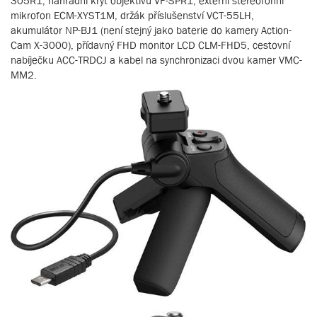
305R1, náhradní kryt objektivu VF-SPR1, externí stereofonní
mikrofon ECM-XYST1M, držák příslušenství VCT-55LH,
akumulátor NP-BJ1 (není stejný jako baterie do kamery Action-
Cam X-3000), přídavný FHD monitor LCD CLM-FHD5, cestovní
nabíječku ACC-TRDCJ a kabel na synchronizaci dvou kamer VMC-
MM2.