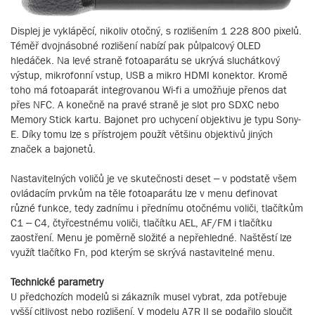
Displej je vyklápěcí, nikoliv otočný, s rozlišením 1 228 800 pixelů.
Téměř dvojnásobné rozlišení nabízí pak půlpalcový OLED
hledáček. Na levé straně fotoaparátu se ukrývá sluchátkový
výstup, mikrofonní vstup, USB a mikro HDMI konektor. Kromě
toho má fotoaparát integrovanou Wi-fi a umožňuje přenos dat
přes NFC. A konečně na pravé straně je slot pro SDXC nebo
Memory Stick kartu. Bajonet pro uchycení objektivu je typu Sony-
E. Díky tomu lze s přístrojem použít většinu objektivů jiných
značek a bajonetů.
Nastavitelných voličů je ve skutečnosti deset – v podstatě všem
ovládacím prvkům na těle fotoaparátu lze v menu definovat
různé funkce, tedy zadnímu i přednímu otočnému voliči, tlačítkům
C1 – C4, čtyřcestnému voliči, tlačítku AEL, AF/FM i tlačítku
zaostření. Menu je poměrně složité a nepřehledné. Naštěstí lze
využít tlačítko Fn, pod kterým se skrývá nastavitelné menu.
Technické parametry
U předchozích modelů si zákazník musel vybrat, zda potřebuje
vyšší citlivost nebo rozlišení. V modelu A7R II se podařilo sloučit