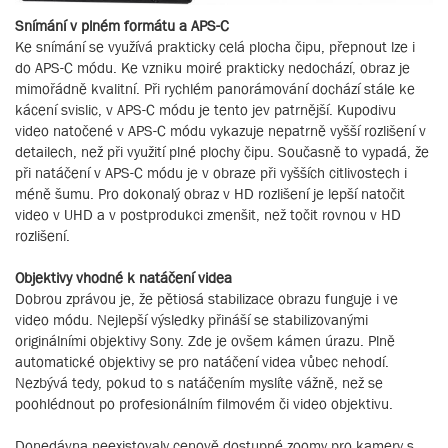
Snímání v plném formátu a APS-C
Ke snímání se využívá prakticky celá plocha čipu, přepnout lze i
do APS-C módu. Ke vzniku moiré prakticky nedochází, obraz je
mimořádně kvalitní. Při rychlém panorámování dochází stále ke
kácení svislic, v APS-C módu je tento jev patrnější. Kupodivu
video natočené v APS-C módu vykazuje nepatrně vyšší rozlišení v
detailech, než při využití plné plochy čipu. Současně to vypadá, že
při natáčení v APS-C módu je v obraze při vyšších citlivostech i
méně šumu. Pro dokonalý obraz v HD rozlišení je lepší natočit
video v UHD a v postprodukci zmenšit, než točit rovnou v HD
rozlišení.
Objektivy vhodné k natáčení videa
Dobrou zprávou je, že pětiosá stabilizace obrazu funguje i ve
video módu. Nejlepší výsledky přináší se stabilizovanými
originálními objektivy Sony. Zde je ovšem kámen úrazu. Plně
automatické objektivy se pro natáčení videa vůbec nehodí.
Nezbývá tedy, pokud to s natáčením myslíte vážně, než se
poohlédnout po profesionálním filmovém či video objektivu.
Donedávna neexistovaly cenově dostupné zoomy pro kamery s