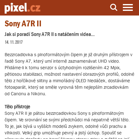
Sony A7R II
Server o natáčení a zpracování videa
Jak si poradí Sony A7R II s natáčením videa...
14. 11. 2017
Bezzrcadlovka s plnoformátovým čipem je již druhým přístrojem v
řadě Sony A7, který umí interně zaznamenávat UHD video.
Přidáme-li k tomu senzor s úctyhodným rozlišením 42 Mpix,
pětiosou stabilizaci, možnost nastavení obrazových profilů, odolné
tělo z hořčíkové slitiny a mimořádný OLED hledáček, dostáváme
fotoaparát, který se směle vyrovná těm nejlepším zrcadlovkám
od Canonu a Nikonu.
Tělo přístroje
Sony A7R II je pátou bezzrcadlovkou Sony s plnoformátovým
čipem. Ve srovnání se svými předchůdci má nepatrně větší tělo.
To je, jak bývá u vyšších modelů zvykem, odolné vůči prachu a
vlhkosti. Velký grip umožňuje pevný a jistý úchop. Spoušť se