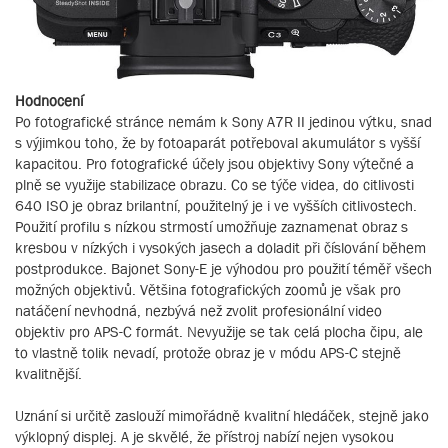
Hodnocení
Po fotografické stránce nemám k Sony A7R II jedinou výtku, snad
s výjimkou toho, že by fotoaparát potřeboval akumulátor s vyšší
kapacitou. Pro fotografické účely jsou objektivy Sony výtečné a
plně se využije stabilizace obrazu. Co se týče videa, do citlivosti
640 ISO je obraz brilantní, použitelný je i ve vyšších citlivostech.
Použití profilu s nízkou strmostí umožňuje zaznamenat obraz s
kresbou v nízkých i vysokých jasech a doladit při číslování během
postprodukce. Bajonet Sony-E je výhodou pro použití téměř všech
možných objektivů. Většina fotografických zoomů je však pro
natáčení nevhodná, nezbývá než zvolit profesionální video
objektiv pro APS-C formát. Nevyužije se tak celá plocha čipu, ale
to vlastně tolik nevadí, protože obraz je v módu APS-C stejně
kvalitnější.
Uznání si určitě zaslouží mimořádně kvalitní hledáček, stejně jako
výklopný displej. A je skvělé, že přístroj nabízí nejen vysokou