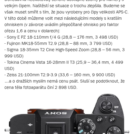
velkým čipem. Naštěstí se situace o trochu zlepšila. Budeme se
však muset smířit s tím, že jsou vyrobeny pro čipy velikosti APS-C.
V této době můžeme volit mezi následujícími modely s kratším
ohniskem (v závorce uvádím přepočítané ohnisko pro faktor
ořezu 1,6 a cenu v dolarech):
- Sony E PZ 18-110mm f/4 G (28,8 – 176 mm, 3 498 USD)
- Fujinon MK18-55mm T2.9 (28,8 – 88 mm, 3 799 USD)
- Sigma 18-35mm T2 Cine High-Speed Zoom (28,8 – 56 mm, 3
999 USD)
- Tokina Cinema Vista 16-28mm II T3 (25,9 – 36,4 mm, 4 499
USD)
- Zeiss 21-100mm T2.9-3.9 (33,6 – 160 mm, 9 900 USD)
…a o dražších myslím nemá cenu psát. Sluší se podotknout, že
cena těla fotoaparátu činí 2 898 USD.