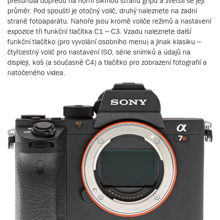
přesunula dopředu na horní šikmou stranu gripu a zvětšil se její
průměr. Pod spouští je otočný volič, druhý naleznete na zadní
straně fotoaparátu. Nahoře jsou kromě voliče režimů a nastavení
expozice tři funkční tlačítka C1 – C3. Vzadu naleznete další
funkční tlačítko (pro vyvolání osobního menu) a jinak klasiku –
čtyřcestný volič pro nastavení ISO, série snímků a údajů na
displeji, koš (a současně C4) a tlačítko pro zobrazení fotografií a
natočeného videa.