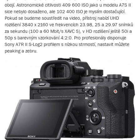
obojí. Astronomické citlivosti 409 600 ISO jako u modelu A7S II
sice nebylo dosaženo, ale 102 400 ISO je myslím dostačující.
Pokud se budeme soustředit na video, přístroj nabízí UHD
rozlišení 3840 x 2160 ve frekvencích 23.98, 25 a 29.97 snímků
za sekundu (100 a 60 Mbit/s XAVC S), v HD rozlišení ještě 50i a
50p s barevným vzorkování 4:2:0. Pro profesionály disponuje
Sony A7R II S-Log2 profilem s nízkou strmostí, nastavit můžete
peaking a zebru.