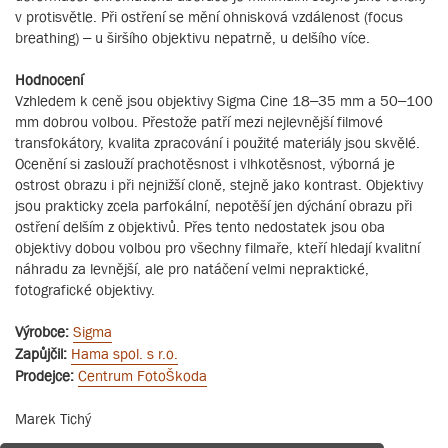
v protisvětle. Při ostření se mění ohnisková vzdálenost (focus
breathing) – u širšího objektivu nepatrně, u delšího více.
Hodnocení
Vzhledem k ceně jsou objektivy Sigma Cine 18–35 mm a 50–100
mm dobrou volbou. Přestože patří mezi nejlevnější filmové
transfokátory, kvalita zpracování i použité materiály jsou skvělé.
Ocenění si zaslouží prachotěsnost i vlhkotěsnost, výborná je
ostrost obrazu i při nejnižší cloně, stejně jako kontrast. Objektivy
jsou prakticky zcela parfokální, nepotěší jen dýchání obrazu při
ostření delším z objektivů. Přes tento nedostatek jsou oba
objektivy dobou volbou pro všechny filmaře, kteří hledají kvalitní
náhradu za levnější, ale pro natáčení velmi nepraktické,
fotografické objektivy.
Výrobce:
Sigma
Zapůjčil:
Hama spol. s r.o.
Prodejce:
Centrum FotoŠkoda
Marek Tichý