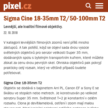
Sigma Cine 18-35mm T2/50-100mm T2
Server o natáčení a zpracování videa
Levnější, ale kvalitní filmové objektivy.
22. 10. 2018
V kategorii levnějších filmových zoomů není příliš mnoho
zástupců. A tak potěší, když se objeví sada dvou vysoce
světelných objektivů pro senzor velikosti Super 35 mm,
dodávaných spolu s bytelným transportním kufrem, které můžete
získat za cenu dvou pevných skel. Ohniska objektivů pak pokryjí
prakticky celý rozsah, který ve většině případů budete
potřebovat.
Sigma Cine 18-35mm T2
Objektiv se dodává s bajonetem Arri PL, Canon EF a Sony E se
škálou ve stopách nebo metrech. Je konstruován po velikost
senzoru Super 35 mm. Světelnost T=2 je konstantní v celém
rozsahu. Clona je devítilamelová, ostření i zoom mají malou