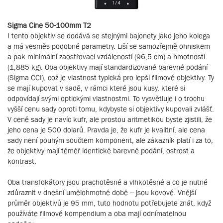
Sigma Cine 50-100mm T2
I tento objektiv se dodává se stejnými bajonety jako jeho kolega
a má vesměs podobné parametry. Liší se samozřejmě ohniskem
a pak minimální zaostřovací vzdáleností (96,5 cm) a hmotností
(1,885 kg). Oba objektivy mají standardizované barevné podání
(Sigma CCI), což je vlastnost typická pro lepší filmové objektivy. Ty
se mají kupovat v sadě, v rámci které jsou kusy, které si
odpovídají svými optickými vlastnostmi. To vysvětluje i o trochu
vyšší cenu sady oproti tomu, kdybyste si objektivy kupovali zvlášť.
V ceně sady je navíc kufr, ale prostou aritmetikou byste zjistili, že
jeho cena je 500 dolarů. Pravda je, že kufr je kvalitní, ale cena
sady není pouhým součtem komponent, ale zákazník platí i za to,
že objektivy mají téměř identické barevné podání, ostrost a
kontrast.
Oba transfokátory jsou prachotěsné a vlhkotěsné a co je nutné
zdůraznit v dnešní umělohmotné době – jsou kovové. Vnější
průměr objektivů je 95 mm, tuto hodnotu potřebujete znát, když
používáte filmové kompendium a oba mají odnímatelnou