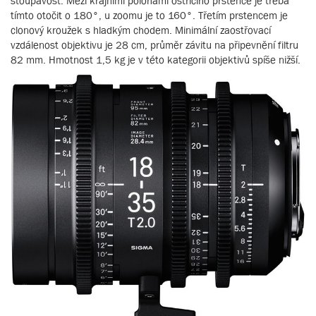
stoupavost. Mezi krajními polohami ostřícího prstence je třeba
tímto otočit o 180°, u zoomu je to 160°. Třetím prstencem je
clonový kroužek s hladkým chodem. Minimální zaostřovací
vzdálenost objektivu je 28 cm, průměr závitu na připevnění filtru
82 mm. Hmotnost 1,5 kg je v této kategorii objektivů spíše nižší.