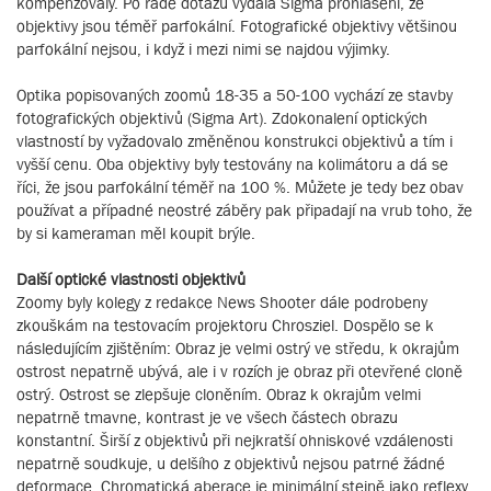
kompenzovaly. Po řadě dotazů vydala Sigma prohlášení, že
objektivy jsou téměř parfokální. Fotografické objektivy většinou
parfokální nejsou, i když i mezi nimi se najdou výjimky.
Optika popisovaných zoomů 18-35 a 50-100 vychází ze stavby
fotografických objektivů (Sigma Art). Zdokonalení optických
vlastností by vyžadovalo změněnou konstrukci objektivů a tím i
vyšší cenu. Oba objektivy byly testovány na kolimátoru a dá se
říci, že jsou parfokální téměř na 100 %. Můžete je tedy bez obav
používat a případné neostré záběry pak připadají na vrub toho, že
by si kameraman měl koupit brýle.
Další optické vlastnosti objektivů
Zoomy byly kolegy z redakce News Shooter dále podrobeny
zkouškám na testovacím projektoru Chrosziel. Dospělo se k
následujícím zjištěním: Obraz je velmi ostrý ve středu, k okrajům
ostrost nepatrně ubývá, ale i v rozích je obraz při otevřené cloně
ostrý. Ostrost se zlepšuje cloněním. Obraz k okrajům velmi
nepatrně tmavne, kontrast je ve všech částech obrazu
konstantní. Širší z objektivů při nejkratší ohniskové vzdálenosti
nepatrně soudkuje, u delšího z objektivů nejsou patrné žádné
deformace. Chromatická aberace je minimální stejně jako reflexy