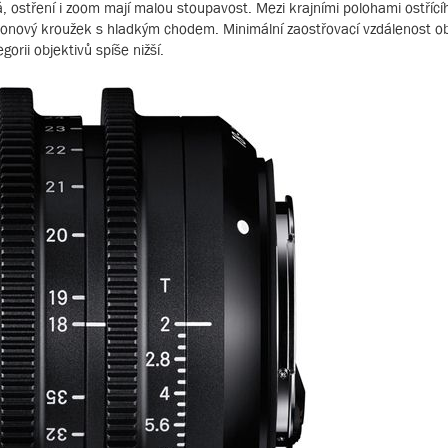
, ostření i zoom mají malou stoupavost. Mezi krajními polohami ostřící
lonový kroužek s hladkým chodem. Minimální zaostřovací vzdálenost ob
orii objektivů spíše nižší.