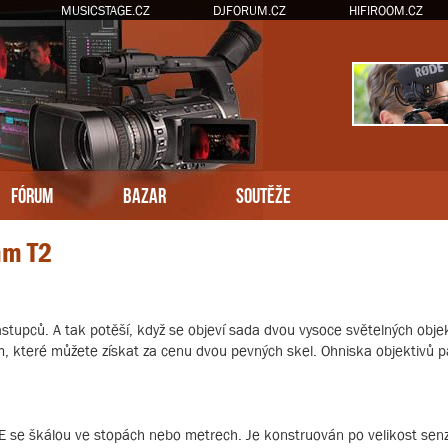
MUSICSTAGE.CZ
DJFORUM.CZ
HIFIROOM.CZ
FÓRUM
BAZAR
SOUTĚŽE
mm T2
ástupců. A tak potěší, když se objeví sada dvou vysoce světelných objek
které můžete získat za cenu dvou pevných skel. Ohniska objektivů pak
 E se škálou ve stopách nebo metrech. Je konstruován po velikost se