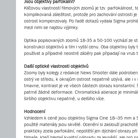
Jsou objektivy parfokální?
Klíčovou vlastností filmových zoomů je tzv. parfokálnost,
komplikovaná záležitost, protože pro zachování ostrosti je
ostrost kompenzovaly. Po řadě dotazů vydala Sigma prohláše
mezi nimi se najdou výjimky.
Optika popisovaných zoomů 18-35 a 50-100 vychází ze stav
konstrukci objektivů a tím i vyšší cenu. Oba objektivy byl
používat a případné neostré záběry pak připadají na vrub 
Další optické vlastnosti objektivů
Zoomy byly kolegy z redakce News Shooter dále podrobeny 
ostrý ve středu, k okrajům ostrost nepatrně ubývá, ale i v
tmavne, kontrast je ve všech částech obrazu konstantní. Ši
patrné žádné deformace. Chromatická aberace je minimální 
širšího objektivu nepatrně, u delšího více.
Hodnocení
Vzhledem k ceně jsou objektivy Sigma Cine 18–35 mm a 50–
použité materiály jsou skvělé. Ocenění si zaslouží prachotěs
prakticky zcela parfokální, nepotěší jen dýchání obrazu př
filmaře, kteří hledají kvalitní náhradu za levnější, ale pro 