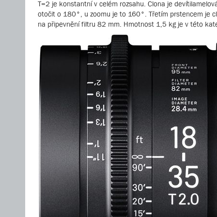
T=2 je konstantní v celém rozsahu. Clona je devítilamelová
otočit o 180°, u zoomu je to 160°. Třetím prstencem je c
na připevnění filtru 82 mm. Hmotnost 1,5 kg je v této kateg