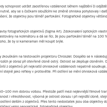
 tedy schopnost udržet zaostřenou vzdálenost během najíždění či odjíždě
 nutné, aby se s čočkami sloužícími ke změně ohniska pohybovaly i dalš
ní, že objektivy jsou téměř parfokální. Fotografické objektivy většinou
by fotografických objektivů (Sigma Art). Zdokonalení optických vlas
y testovány na kolimátoru a dá se říci, že jsou parfokální téměř na 100
toho, že by si kameraman měl koupit brýle.
zkouškám na testovacím projektoru Chrosziel. Dospělo se k následujíc
 rozích je obraz při otevřené cloně ostrý. Ostrost se zlepšuje cloněním.
rší z objektivů při nejkratší ohniskové vzdálenosti nepatrně soudkuje, 
stejně jako reflexy v protisvětle. Při ostření se mění ohnisková vzdále
100 mm dobrou volbou. Přestože patří mezi nejlevnější filmové transf
nost i vlhkotěsnost, výborná je ostrost obrazu i při nejnižší cloně, stej
i ostření delším z objektivů. Přes tento nedostatek jsou oba objektivy
natáčení velmi nepraktické, fotografické objektivy.