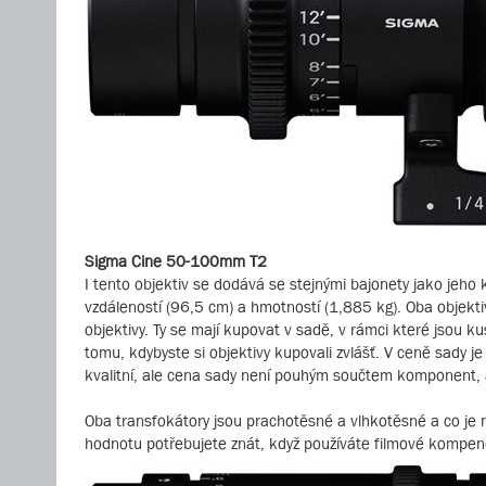
Sigma Cine 50-100mm T2
I tento objektiv se dodává se stejnými bajonety jako je
vzdáleností (96,5 cm) a hmotností (1,885 kg). Oba objektiv
objektivy. Ty se mají kupovat v sadě, v rámci které jsou kus
tomu, kdybyste si objektivy kupovali zvlášť. V ceně sady je 
kvalitní, ale cena sady není pouhým součtem komponent, ale
Oba transfokátory jsou prachotěsné a vlhkotěsné a co je 
hodnotu potřebujete znát, když používáte filmové kompe