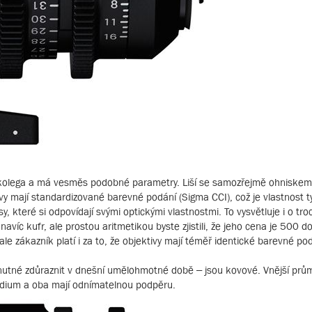
ho kolega a má vesměs podobné parametry. Liší se samozřejmě ohniskem
y mají standardizované barevné podání (Sigma CCI), což je vlastnost ty
y, které si odpovídají svými optickými vlastnostmi. To vysvětluje i o tr
navíc kufr, ale prostou aritmetikou byste zjistili, že jeho cena je 500 do
 zákazník platí i za to, že objektivy mají téměř identické barevné pod
nutné zdůraznit v dnešní umělohmotné době – jsou kovové. Vnější prům
ndium a oba mají odnímatelnou podpěru.