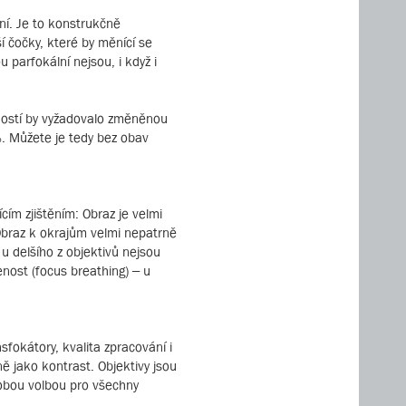
ní. Je to konstrukčně
í čočky, které by měnící se
 parfokální nejsou, i když i
tností by vyžadovalo změněnou
 %. Můžete je tedy bez obav
ím zjištěním: Obraz je velmi
 Obraz k okrajům velmi nepatrně
u delšího z objektivů nejsou
nost (focus breathing) – u
okátory, kvalita zpracování i
ně jako kontrast. Objektivy jsou
 dobou volbou pro všechny