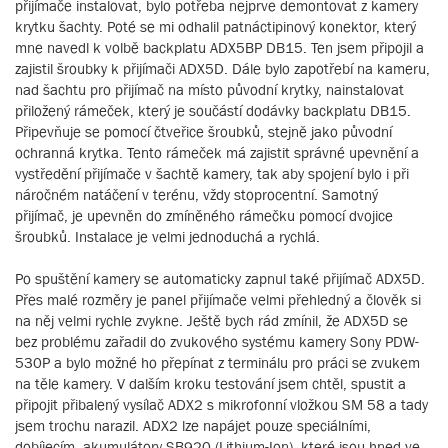
přijímače instalovat, bylo potřeba nejprve demontovat z kamery
krytku šachty. Poté se mi odhalil patnáctipinový konektor, který
mne navedl k volbě backplatu ADX5BP DB15. Ten jsem připojil a
zajistil šroubky k přijímači ADX5D. Dále bylo zapotřebí na kameru,
nad šachtu pro přijímač na místo původní krytky, nainstalovat
přiložený rámeček, který je součástí dodávky backplatu DB15.
Připevňuje se pomocí čtveřice šroubků, stejně jako původní
ochranná krytka. Tento rámeček má zajistit správné upevnění a
vystředění přijímače v šachtě kamery, tak aby spojení bylo i při
náročném natáčení v terénu, vždy stoprocentní. Samotný
přijímač, je upevněn do zmíněného rámečku pomocí dvojice
šroubků. Instalace je velmi jednoduchá a rychlá.
Po spuštění kamery se automaticky zapnul také přijímač ADX5D.
Přes malé rozměry je panel přijímače velmi přehledný a člověk si
na něj velmi rychle zvykne. Ještě bych rád zmínil, že ADX5D se
bez problému zařadil do zvukového systému kamery Sony PDW-
530P a bylo možné ho přepínat z terminálu pro práci se zvukem
na těle kamery. V dalším kroku testování jsem chtěl, spustit a
připojit přibalený vysílač ADX2 s mikrofonní vložkou SM 58 a tady
jsem trochu narazil. ADX2 lze napájet pouze speciálními,
dobíjecím, akumulátory SB920 (Lithium-Ion), které jsou hned ve