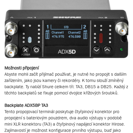
Možnosti připojení
Abyste mohli začít přijímač používat, je nutné ho propojit s dalším
zařízením, jako jsou kamery či rekordéry. K tomu slouží zmíněný
backplate. Ty nabízí Shure celkem tři: TA3, DB15 a DB25. Každý z
těchto backplatů se fixuje pomocí dvojice křížových šroubků.
Backplate ADX5BP TA3
Tento propojovací terminál poskytuje čtyřpinový konektor pro
propojení s bateriovým pouzdrem, dva audio výstupy v podobě
mini XLR konektoru (TA3) a čtyřpinový napájecí konektor Hirose.
Zajímavostí je možnost konfigurace prvního výstupu, buď jako