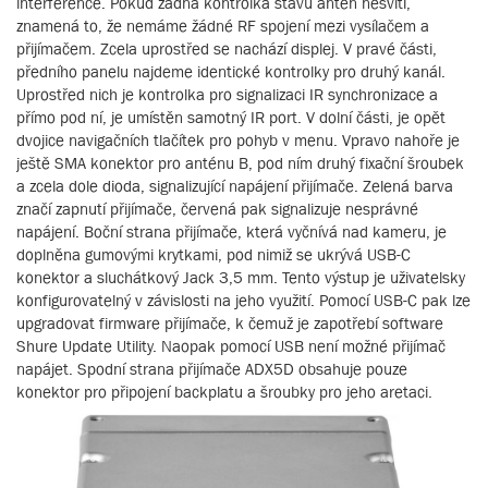
interference. Pokud žádná kontrolka stavu antén nesvítí,
znamená to, že nemáme žádné RF spojení mezi vysílačem a
přijímačem. Zcela uprostřed se nachází displej. V pravé části,
předního panelu najdeme identické kontrolky pro druhý kanál.
Uprostřed nich je kontrolka pro signalizaci IR synchronizace a
přímo pod ní, je umístěn samotný IR port. V dolní části, je opět
dvojice navigačních tlačítek pro pohyb v menu. Vpravo nahoře je
ještě SMA konektor pro anténu B, pod ním druhý fixační šroubek
a zcela dole dioda, signalizující napájení přijímače. Zelená barva
značí zapnutí přijímače, červená pak signalizuje nesprávné
napájení. Boční strana přijímače, která vyčnívá nad kameru, je
doplněna gumovými krytkami, pod nimiž se ukrývá USB-C
konektor a sluchátkový Jack 3,5 mm. Tento výstup je uživatelsky
konfigurovatelný v závislosti na jeho využití. Pomocí USB-C pak lze
upgradovat firmware přijímače, k čemuž je zapotřebí software
Shure Update Utility. Naopak pomocí USB není možné přijímač
napájet. Spodní strana přijímače ADX5D obsahuje pouze
konektor pro připojení backplatu a šroubky pro jeho aretaci.