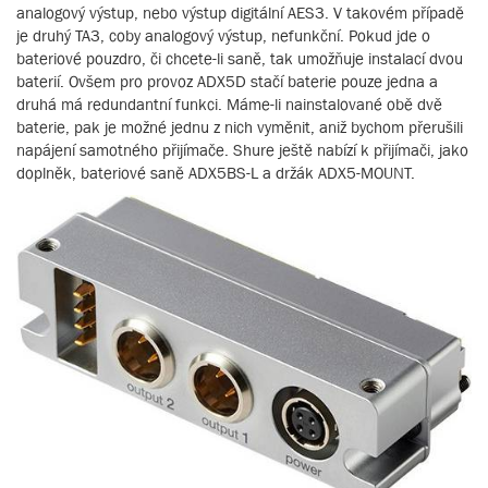
analogový výstup, nebo výstup digitální AES3. V takovém případě
je druhý TA3, coby analogový výstup, nefunkční. Pokud jde o
bateriové pouzdro, či chcete-li saně, tak umožňuje instalací dvou
baterií. Ovšem pro provoz ADX5D stačí baterie pouze jedna a
druhá má redundantní funkci. Máme-li nainstalované obě dvě
baterie, pak je možné jednu z nich vyměnit, aniž bychom přerušili
napájení samotného přijímače. Shure ještě nabízí k přijímači, jako
doplněk, bateriové saně ADX5BS-L a držák ADX5-MOUNT.