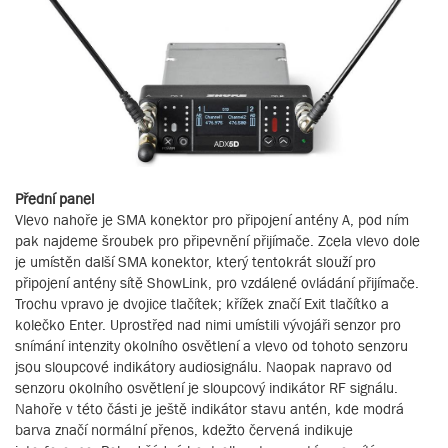
Přední panel
Vlevo nahoře je SMA konektor pro připojení antény A, pod ním
pak najdeme šroubek pro připevnění přijímače. Zcela vlevo dole
je umístěn další SMA konektor, který tentokrát slouží pro
připojení antény sítě ShowLink, pro vzdálené ovládání přijímače.
Trochu vpravo je dvojice tlačítek; křížek značí Exit tlačítko a
kolečko Enter. Uprostřed nad nimi umístili vývojáři senzor pro
snímání intenzity okolního osvětlení a vlevo od tohoto senzoru
jsou sloupcové indikátory audiosignálu. Naopak napravo od
senzoru okolního osvětlení je sloupcový indikátor RF signálu.
Nahoře v této části je ještě indikátor stavu antén, kde modrá
barva značí normální přenos, kdežto červená indikuje