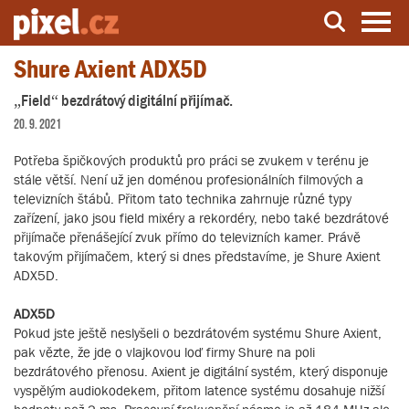
Shure Axient ADX5D
Server o natáčení a zpracování videa
„Field“ bezdrátový digitální přijímač.
20. 9. 2021
Potřeba špičkových produktů pro práci se zvukem v terénu je
stále větší. Není už jen doménou profesionálních filmových a
televizních štábů. Přitom tato technika zahrnuje různé typy
zařízení, jako jsou field mixéry a rekordéry, nebo také bezdrátové
přijímače přenášející zvuk přímo do televizních kamer. Právě
takovým přijímačem, který si dnes představíme, je Shure Axient
ADX5D.
ADX5D
Pokud jste ještě neslyšeli o bezdrátovém systému Shure Axient,
pak vězte, že jde o vlajkovou loď firmy Shure na poli
bezdrátového přenosu. Axient je digitální systém, který disponuje
vyspělým audiokodekem, přitom latence systému dosahuje nižší