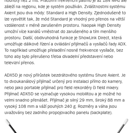
hodnoty než 2 ms. Pracovní frekvenční pásmo je až 184 MHz ale
záleží na regionu, kde je systém používán. Zvláštnostmi systému
Axient jsou dva módy: Standard a High Density. Zjednodušeně to
lze vysvětlit tak, že mód Standard je vhodný pro přenos na větší
vzdálenost v méně zarušeném prostoru. Naopak High Density
umožní více kanálů vměstnat do zarušeného a tím menšího
prostoru. Další, obdivuhodná funkce je ShowLink Direct, která
umožňuje dálkové řízení a ovládání přijímačů a vysílačů řady ADX.
To například umožňuje přeladění nosné frekvence vysílače, bez
toho aby bylo přerušeno třeba divadelní představení nebo
televizní přenos.
ADX5D je nový přírůstek bezdrátového systému Shure Axient. Je
to dvoukanálový přijímač určený pro instalaci přímo do kamery,
nebo jako portable přijímač pro field rekordéry či field mixery.
Přijímač ADX5D se vyznačuje vysokou mobilitou a je možné ho
velmi snadno přenášet. Přijímač je silný 29 mm, široký 88 mm a
vysoký 108 mm a váží pouhých 240 g. Rozměry a váha jsou
uvažovány bez zadního propojovacího panelu (backplate).