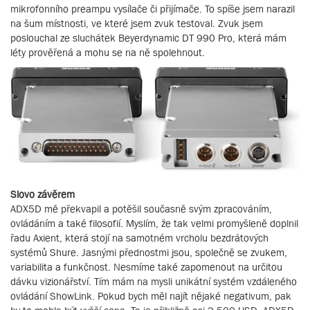
mikrofonního preampu vysílače či přijímače. To spíše jsem narazil
na šum místnosti, ve které jsem zvuk testoval. Zvuk jsem
poslouchal ze sluchátek Beyerdynamic DT 990 Pro, která mám
léty prověřená a mohu se na ně spolehnout.
Slovo závěrem
ADX5D mě překvapil a potěšil současně svým zpracováním,
ovládáním a také filosofií. Myslím, že tak velmi promyšleně doplnil
řadu Axient, která stojí na samotném vrcholu bezdrátových
systémů Shure. Jasnými přednostmi jsou, společně se zvukem,
variabilita a funkčnost. Nesmíme také zapomenout na určitou
dávku vizionářství. Tím mám na mysli unikátní systém vzdáleného
ovládání ShowLink. Pokud bych měl najít nějaké negativum, pak