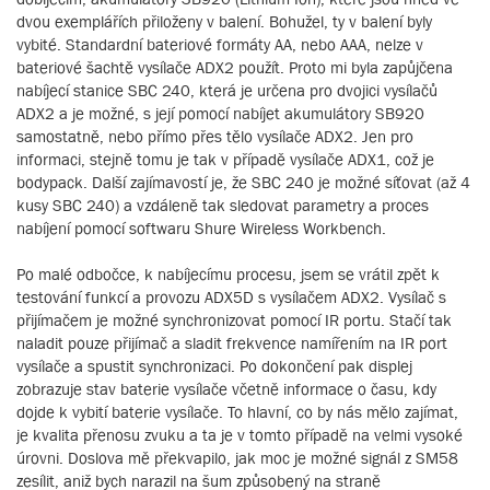
dvou exemplářích přiloženy v balení. Bohužel, ty v balení byly
vybité. Standardní bateriové formáty AA, nebo AAA, nelze v
bateriové šachtě vysílače ADX2 použít. Proto mi byla zapůjčena
nabíjecí stanice SBC 240, která je určena pro dvojici vysílačů
ADX2 a je možné, s její pomocí nabíjet akumulátory SB920
samostatně, nebo přímo přes tělo vysílače ADX2. Jen pro
informaci, stejně tomu je tak v případě vysílače ADX1, což je
bodypack. Další zajímavostí je, že SBC 240 je možné síťovat (až 4
kusy SBC 240) a vzdáleně tak sledovat parametry a proces
nabíjení pomocí softwaru Shure Wireless Workbench.
Po malé odbočce, k nabíjecímu procesu, jsem se vrátil zpět k
testování funkcí a provozu ADX5D s vysílačem ADX2. Vysílač s
přijímačem je možné synchronizovat pomocí IR portu. Stačí tak
naladit pouze přijímač a sladit frekvence namířením na IR port
vysílače a spustit synchronizaci. Po dokončení pak displej
zobrazuje stav baterie vysílače včetně informace o času, kdy
dojde k vybití baterie vysílače. To hlavní, co by nás mělo zajímat,
je kvalita přenosu zvuku a ta je v tomto případě na velmi vysoké
úrovni. Doslova mě překvapilo, jak moc je možné signál z SM58
zesílit, aniž bych narazil na šum způsobený na straně