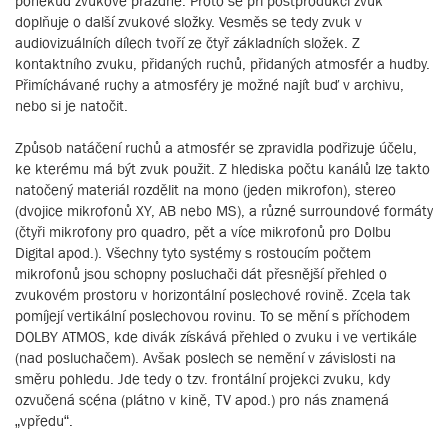
poněkud zvukově prázdné. Proto se při postprodukci zvuk
doplňuje o další zvukové složky. Vesměs se tedy zvuk v
audiovizuálních dílech tvoří ze čtyř základních složek. Z
kontaktního zvuku, přidaných ruchů, přidaných atmosfér a hudby.
Přimíchávané ruchy a atmosféry je možné najít buď v archivu,
nebo si je natočit.
Způsob natáčení ruchů a atmosfér se zpravidla podřizuje účelu,
ke kterému má být zvuk použit. Z hlediska počtu kanálů lze takto
natočený materiál rozdělit na mono (jeden mikrofon), stereo
(dvojice mikrofonů XY, AB nebo MS), a různé surroundové formáty
(čtyři mikrofony pro quadro, pět a více mikrofonů pro Dolbu
Digital apod.). Všechny tyto systémy s rostoucím počtem
mikrofonů jsou schopny posluchači dát přesnější přehled o
zvukovém prostoru v horizontální poslechové rovině. Zcela tak
pomíjejí vertikální poslechovou rovinu. To se mění s příchodem
DOLBY ATMOS, kde divák získává přehled o zvuku i ve vertikále
(nad posluchačem). Avšak poslech se nemění v závislosti na
směru pohledu. Jde tedy o tzv. frontální projekci zvuku, kdy
ozvučená scéna (plátno v kině, TV apod.) pro nás znamená
„vpředu“.