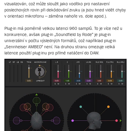
vizualizován, což může sloužit jako vodítko pro nastavení
poslechových rovin při dekódování zvuku (a jsou hned vidět chyby
v orientaci mikrofonu – záměna nahoře vs. dole apod.).
Plug-in má poměrně velkou latenci 960 samplů. To je více než u
konkurence, avšak plug-in „Soundfield by Rode“ je plug-in
univerzální v počtu výsledných formátů, což například plug-in
„Sennheiser AMBEO“ není. Na druhou stranu omezuje velká
latence použití plug-inu pro přímé natáčení do DAW.