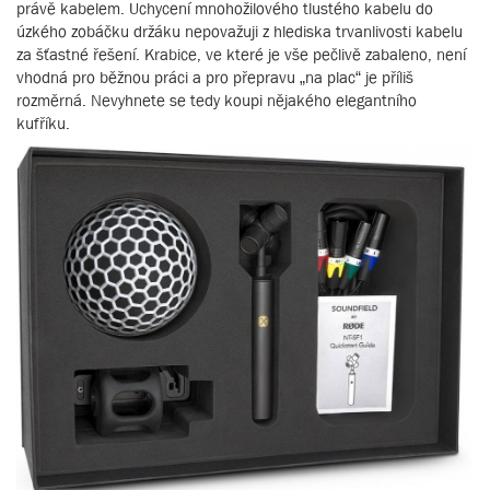
právě kabelem. Uchycení mnohožilového tlustého kabelu do
úzkého zobáčku držáku nepovažuji z hlediska trvanlivosti kabelu
za šťastné řešení. Krabice, ve které je vše pečlivě zabaleno, není
vhodná pro běžnou práci a pro přepravu „na plac“ je příliš
rozměrná. Nevyhnete se tedy koupi nějakého elegantního
kufříku.