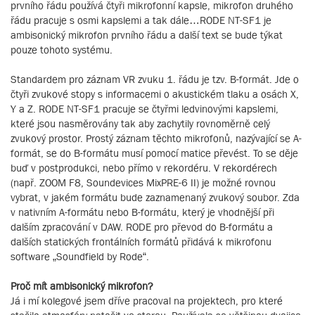
prvního řádu používá čtyři mikrofonní kapsle, mikrofon druhého
řádu pracuje s osmi kapslemi a tak dále…RODE NT-SF1 je
ambisonický mikrofon prvního řádu a další text se bude týkat
pouze tohoto systému.
Standardem pro záznam VR zvuku 1. řádu je tzv. B-formát. Jde o
čtyři zvukové stopy s informacemi o akustickém tlaku a osách X,
Y a Z. RODE NT-SF1 pracuje se čtyřmi ledvinovými kapslemi,
které jsou nasměrovány tak aby zachytily rovnoměrně celý
zvukový prostor. Prostý záznam těchto mikrofonů, nazývající se A-
formát, se do B-formátu musí pomocí matice převést. To se děje
buď v postprodukci, nebo přímo v rekordéru. V rekordérech
(např. ZOOM F8, Soundevices MixPRE-6 II) je možné rovnou
vybrat, v jakém formátu bude zaznamenaný zvukový soubor. Zda
v nativním A-formátu nebo B-formátu, který je vhodnější při
dalším zpracování v DAW. RODE pro převod do B-formátu a
dalších statických frontálních formátů přidává k mikrofonu
software „Soundfield by Rode“.
Proč mít ambisonický mikrofon?
Já i mí kolegové jsem dříve pracoval na projektech, pro které