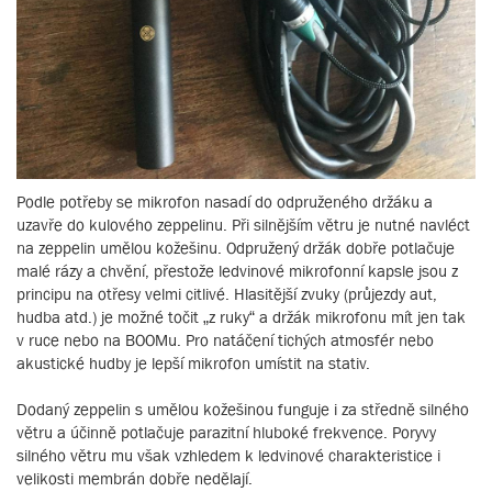
Podle potřeby se mikrofon nasadí do odpruženého držáku a
uzavře do kulového zeppelinu. Při silnějším větru je nutné navléct
na zeppelin umělou kožešinu. Odpružený držák dobře potlačuje
malé rázy a chvění, přestože ledvinové mikrofonní kapsle jsou z
principu na otřesy velmi citlivé. Hlasitější zvuky (průjezdy aut,
hudba atd.) je možné točit „z ruky“ a držák mikrofonu mít jen tak
v ruce nebo na BOOMu. Pro natáčení tichých atmosfér nebo
akustické hudby je lepší mikrofon umístit na stativ.
Dodaný zeppelin s umělou kožešinou funguje i za středně silného
větru a účinně potlačuje parazitní hluboké frekvence. Poryvy
silného větru mu však vzhledem k ledvinové charakteristice i
velikosti membrán dobře nedělají.