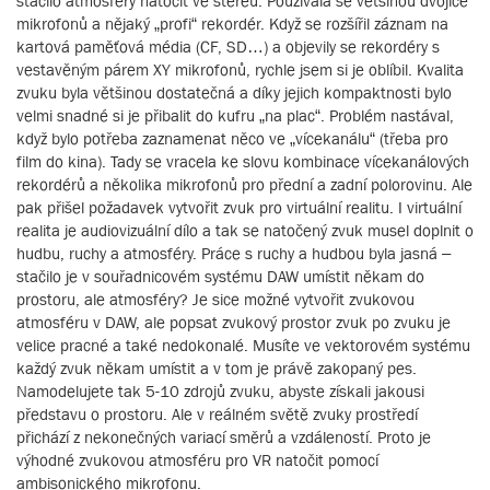
stačilo atmosféry natočit ve stereu. Používala se většinou dvojice
mikrofonů a nějaký „profi“ rekordér. Když se rozšířil záznam na
kartová paměťová média (CF, SD…) a objevily se rekordéry s
vestavěným párem XY mikrofonů, rychle jsem si je oblíbil. Kvalita
zvuku byla většinou dostatečná a díky jejich kompaktnosti bylo
velmi snadné si je přibalit do kufru „na plac“. Problém nastával,
když bylo potřeba zaznamenat něco ve „vícekanálu“ (třeba pro
film do kina). Tady se vracela ke slovu kombinace vícekanálových
rekordérů a několika mikrofonů pro přední a zadní polorovinu. Ale
pak přišel požadavek vytvořit zvuk pro virtuální realitu. I virtuální
realita je audiovizuální dílo a tak se natočený zvuk musel doplnit o
hudbu, ruchy a atmosféry. Práce s ruchy a hudbou byla jasná –
stačilo je v souřadnicovém systému DAW umístit někam do
prostoru, ale atmosféry? Je sice možné vytvořit zvukovou
atmosféru v DAW, ale popsat zvukový prostor zvuk po zvuku je
velice pracné a také nedokonalé. Musíte ve vektorovém systému
každý zvuk někam umístit a v tom je právě zakopaný pes.
Namodelujete tak 5-10 zdrojů zvuku, abyste získali jakousi
představu o prostoru. Ale v reálném světě zvuky prostředí
přichází z nekonečných variací směrů a vzdáleností. Proto je
výhodné zvukovou atmosféru pro VR natočit pomocí
ambisonického mikrofonu.