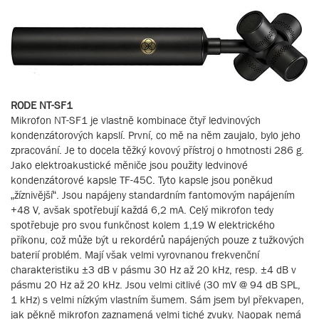
RODE NT-SF1
Mikrofon NT-SF1 je vlastně kombinace čtyř ledvinových
kondenzátorových kapslí. První, co mě na něm zaujalo, bylo jeho
zpracování. Je to docela těžký kovový přístroj o hmotnosti 286 g.
Jako elektroakustické měniče jsou použity ledvinové
kondenzátorové kapsle TF-45C. Tyto kapsle jsou poněkud
„žíznivější“. Jsou napájeny standardním fantomovým napájením
+48 V, avšak spotřebují každá 6,2 mA. Celý mikrofon tedy
spotřebuje pro svou funkčnost kolem 1,19 W elektrického
příkonu, což může být u rekordérů napájených pouze z tužkových
baterií problém. Mají však velmi vyrovnanou frekvenční
charakteristiku ±3 dB v pásmu 30 Hz až 20 kHz, resp. ±4 dB v
pásmu 20 Hz až 20 kHz. Jsou velmi citlivé (30 mV @ 94 dB SPL,
1 kHz) s velmi nízkým vlastním šumem. Sám jsem byl překvapen,
jak pěkně mikrofon zaznamená velmi tiché zvuky. Naopak nemá