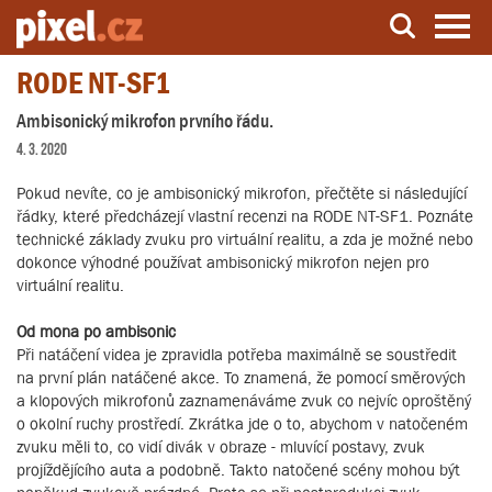
RODE NT-SF1
Server o natáčení a zpracování videa
Ambisonický mikrofon prvního řádu.
4. 3. 2020
Pokud nevíte, co je ambisonický mikrofon, přečtěte si následující
řádky, které předcházejí vlastní recenzi na RODE NT-SF1. Poznáte
technické základy zvuku pro virtuální realitu, a zda je možné nebo
dokonce výhodné používat ambisonický mikrofon nejen pro
virtuální realitu.
Od mona po ambisonic
Při natáčení videa je zpravidla potřeba maximálně se soustředit
na první plán natáčené akce. To znamená, že pomocí směrových
a klopových mikrofonů zaznamenáváme zvuk co nejvíc oproštěný
o okolní ruchy prostředí. Zkrátka jde o to, abychom v natočeném
zvuku měli to, co vidí divák v obraze - mluvící postavy, zvuk
projíždějícího auta a podobně. Takto natočené scény mohou být