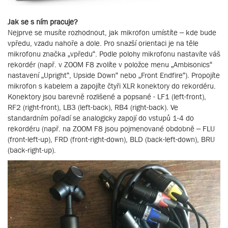
Jak se s ním pracuje?
Nejprve se musíte rozhodnout, jak mikrofon umístíte – kde bude
vpředu, vzadu nahoře a dole. Pro snazší orientaci je na těle
mikrofonu značka „vpředu“. Podle polohy mikrofonu nastavíte váš
rekordér (např. v ZOOM F8 zvolíte v položce menu „Ambisonics“
nastavení „Upright“, Upside Down“ nebo „Front Endfire“). Propojíte
mikrofon s kabelem a zapojíte čtyři XLR konektory do rekordéru.
Konektory jsou barevně rozlišené a popsané - LF1 (left-front),
RF2 (right-front), LB3 (left-back), RB4 (right-back). Ve
standardním pořadí se analogicky zapojí do vstupů 1-4 do
rekordéru (např. na ZOOM F8 jsou pojmenované obdobně – FLU
(front-left-up), FRD (front-right-down), BLD (back-left-down), BRU
(back-right-up).