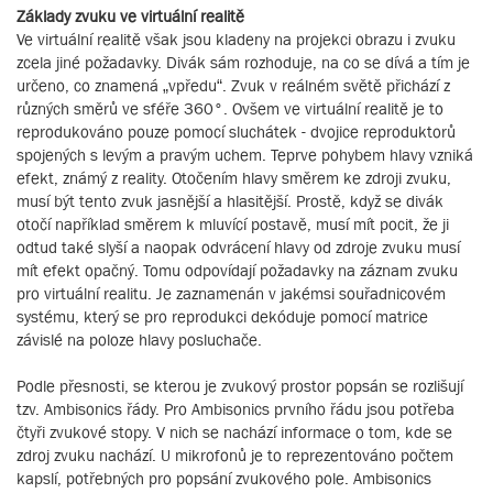
Základy zvuku ve virtuální realitě
Ve virtuální realitě však jsou kladeny na projekci obrazu i zvuku
zcela jiné požadavky. Divák sám rozhoduje, na co se dívá a tím je
určeno, co znamená „vpředu“. Zvuk v reálném světě přichází z
různých směrů ve sféře 360°. Ovšem ve virtuální realitě je to
reprodukováno pouze pomocí sluchátek - dvojice reproduktorů
spojených s levým a pravým uchem. Teprve pohybem hlavy vzniká
efekt, známý z reality. Otočením hlavy směrem ke zdroji zvuku,
musí být tento zvuk jasnější a hlasitější. Prostě, když se divák
otočí například směrem k mluvící postavě, musí mít pocit, že ji
odtud také slyší a naopak odvrácení hlavy od zdroje zvuku musí
mít efekt opačný. Tomu odpovídají požadavky na záznam zvuku
pro virtuální realitu. Je zaznamenán v jakémsi souřadnicovém
systému, který se pro reprodukci dekóduje pomocí matrice
závislé na poloze hlavy posluchače.
Podle přesnosti, se kterou je zvukový prostor popsán se rozlišují
tzv. Ambisonics řády. Pro Ambisonics prvního řádu jsou potřeba
čtyři zvukové stopy. V nich se nachází informace o tom, kde se
zdroj zvuku nachází. U mikrofonů je to reprezentováno počtem
kapslí, potřebných pro popsání zvukového pole. Ambisonics