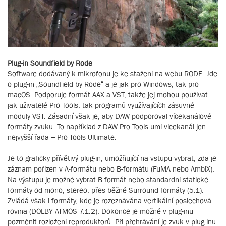
Plug-in Soundfield by Rode
Software dodávaný k mikrofonu je ke stažení na webu RODE. Jde
o plug-in „Soundfield by Rode“ a je jak pro Windows, tak pro
macOS. Podporuje formát AAX a VST, takže jej mohou používat
jak uživatelé Pro Tools, tak programů využívajících zásuvné
moduly VST. Zásadní však je, aby DAW podporoval vícekanálové
formáty zvuku. To například z DAW Pro Tools umí vícekanál jen
nejvyšší řada – Pro Tools Ultimate.
Je to graficky přívětivý plug-in, umožňující na vstupu vybrat, zda je
záznam pořízen v A-formátu nebo B-formátu (FuMA nebo AmbiX).
Na výstupu je možné vybrat B-formát nebo standardní statické
formáty od mono, stereo, přes běžné Surround formáty (5.1).
Zvládá však i formáty, kde je rozeznávána vertikální poslechová
rovina (DOLBY ATMOS 7.1.2). Dokonce je možné v plug-inu
pozměnit rozložení reproduktorů. Při přehrávání je zvuk v plug-inu