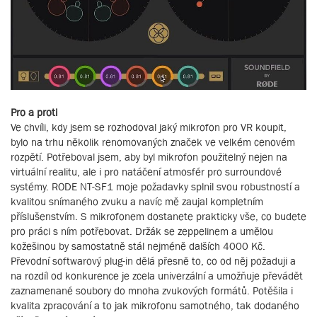
Pro a proti
Ve chvíli, kdy jsem se rozhodoval jaký mikrofon pro VR koupit,
bylo na trhu několik renomovaných značek ve velkém cenovém
rozpětí. Potřeboval jsem, aby byl mikrofon použitelný nejen na
virtuální realitu, ale i pro natáčení atmosfér pro surroundové
systémy. RODE NT-SF1 moje požadavky splnil svou robustností a
kvalitou snímaného zvuku a navíc mě zaujal kompletním
příslušenstvím. S mikrofonem dostanete prakticky vše, co budete
pro práci s ním potřebovat. Držák se zeppelinem a umělou
kožešinou by samostatně stál nejméně dalších 4000 Kč.
Převodní softwarový plug-in dělá přesně to, co od něj požaduji a
na rozdíl od konkurence je zcela univerzální a umožňuje převádět
zaznamenané soubory do mnoha zvukových formátů. Potěšila i
kvalita zpracování a to jak mikrofonu samotného, tak dodaného