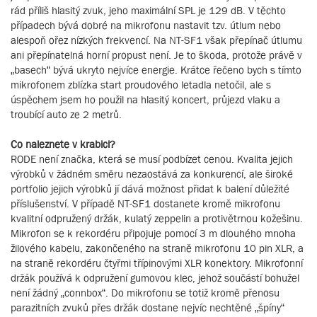
rád příliš hlasitý zvuk, jeho maximální SPL je 129 dB. V těchto
případech bývá dobré na mikrofonu nastavit tzv. útlum nebo
alespoň ořez nízkých frekvencí. Na NT-SF1 však přepínač útlumu
ani přepínatelná horní propust není. Je to škoda, protože právě v
„basech“ bývá ukryto nejvíce energie. Krátce řečeno bych s tímto
mikrofonem zblízka start proudového letadla netočil, ale s
úspěchem jsem ho použil na hlasitý koncert, průjezd vlaku a
troubící auto ze 2 metrů.
Co naleznete v krabici?
RODE není značka, která se musí podbízet cenou. Kvalita jejich
výrobků v žádném směru nezaostává za konkurencí, ale široké
portfolio jejich výrobků jí dává možnost přidat k balení důležité
příslušenství. V případě NT-SF1 dostanete kromě mikrofonu
kvalitní odpružený držák, kulatý zeppelin a protivětrnou kožešinu.
Mikrofon se k rekordéru připojuje pomocí 3 m dlouhého mnoha
žilového kabelu, zakončeného na straně mikrofonu 10 pin XLR, a
na straně rekordéru čtyřmi třípinovými XLR konektory. Mikrofonní
držák používá k odpružení gumovou klec, jehož součástí bohužel
není žádný „connbox“. Do mikrofonu se totiž kromě přenosu
parazitních zvuků přes držák dostane nejvíc nechtěné „špíny“