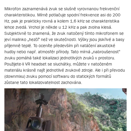
Mikrofon zaznamenává zvuk se slušně vyrovnanou frekvenční
charakteristikou. Mírně potlačuje spodní frekvence asi do 200
Hz, pak je prakticky rovná a kolem 1,6 kHz se charakteristika
lehce zvedá. Vrchol je někde u 12 kHz a pak zvolna klesá.
Subjektivně to znamená, že zvuk natočený tímto mikrofonem se
jeví malinko „hezčí“ než ve skutečnosti. Výšky jsou jiskřivé a basy
příjemně teplé. To oceníte především při natáčení akustické
hudby nebo např. atmosfér přírody. Tato mírná „nabroušenost“
zvuku pomáhá také lokalizaci jednotlivých zvuků v prostoru.
Použijete-li VR headset se sluchátky, můžete v natočeném
materiálu krásně najít jednotlivé zvukové zdroje. Ale i při převodu
(downmixu) zvuku pomocí softwaru do statických formátů
zůstane tato lokalizovatelnost zachována.