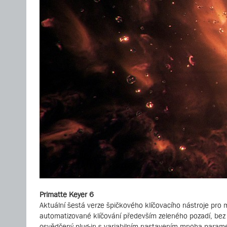
Primatte Keyer 6
Aktuální šestá verze špičkového klíčovacího nástroje pro m
automatizované klíčování především zeleného pozadí, bez 
osvědčený plug-in s variabilním nastavením mnoha paramet