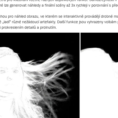
 lze generovat náhledy a finální scény až 3x rychleji v porovnání s pře
chou pro náhled obrazu, ve kterém se interaktivně provádějí drobné ma
ě „ladí“ různé nežádoucí artefakty. Další funkce jsou vyhrazeny volbá
 prokreslením detailů a prolnutím.