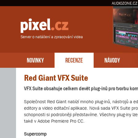
AUDIOZONE.CZ
Server o natáčení a zpracování videa
NOVINKY
RECENZE
NÁVODY
Red Giant VFX Suite
VFX Suite obsahuje celkem devět plug-inů pro tvorbu komp
Společnost Red Giant nabízí mnoho plug-inů, nástrojů a ed
editory a video editační aplikace. Nová sada VFX Suite pro 
schopnosti si podrobněji představíme. Všechny plug-iny lze 
také v Adobe Premiere Pro CC.
Supercomp