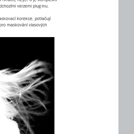
dchozími verzemi plug-inu.
skovací korekce, potlačují
m pro maskování vlasových