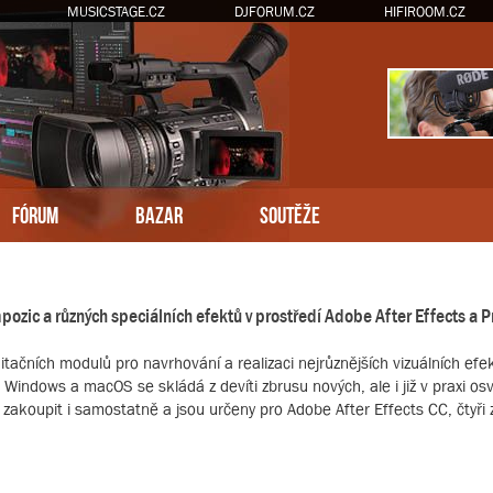
MUSICSTAGE.CZ
DJFORUM.CZ
HIFIROOM.CZ
FÓRUM
BAZAR
SOUTĚŽE
ozic a různých speciálních efektů v prostředí Adobe After Effects a P
itačních modulů pro navrhování a realizaci nejrůznějších vizuálních ef
Windows a macOS se skládá z devíti zbrusu nových, ale i již v praxi osv
zakoupit i samostatně a jsou určeny pro Adobe After Effects CC, čtyři z