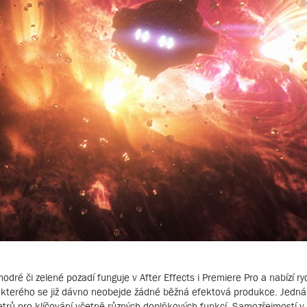
odré či zelené pozadí funguje v After Effects i Premiere Pro a nabízí r
kterého se již dávno neobejde žádné běžná efektová produkce. Jedná s
rů pro klíčování včetně různých doplňkových funkcí. Samozřejmostí v 