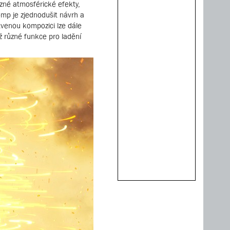
ůzné atmosférické efekty,
omp je zjednodušit návrh a
stvenou kompozici lze dále
ž různé funkce pro ladění