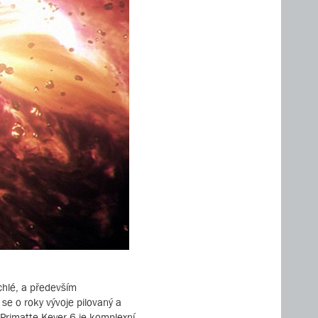
ychlé, a především
e o roky vývoje pilovaný a
Primatte Keyer 6 je komplexní