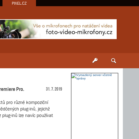
PIXEL.CZ
remiere Pro.
31. 7. 2019
ektů pro různé kompoziční
ědčených plug-inů, jejichž
 plug-inů lze navíc používat