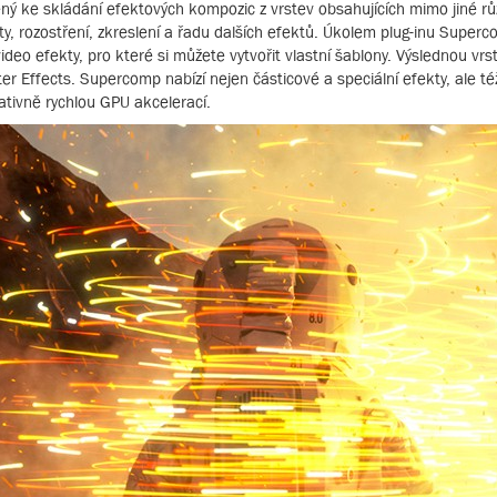
ený ke skládání efektových kompozic z vrstev obsahujících mimo jiné r
ty, rozostření, zkreslení a řadu dalších efektů. Úkolem plug-inu Superc
deo efekty, pro které si můžete vytvořit vlastní šablony. Výslednou vr
 Effects. Supercomp nabízí nejen částicové a speciální efekty, ale té
tivně rychlou GPU akcelerací.