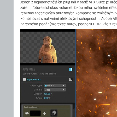
Jeden z nejhodnotnějších plug-inů v sadě VFX Suite je urč
záření, fotorealistickou volumetrickou mlhu, světelné efek
realizaci specifických obrazových kompozic se zmíněnými vi
kombinovat s nativními efektovými schopnostmi Adobe After
barevného podání/korekce barev, podporu HDR, vše s rela