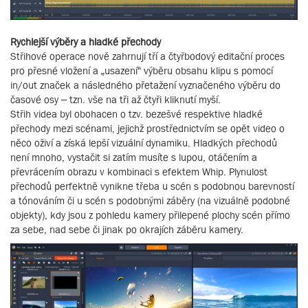
Rychlejší výběry a hladké přechody
Střihové operace nově zahrnují tří a čtyřbodový editační proces
pro přesné vložení a „usazení“ výběru obsahu klipu s pomocí
in/out značek a následného přetažení vyznačeného výběru do
časové osy – tzn. vše na tři až čtyři kliknutí myší.
Střih videa byl obohacen o tzv. bezešvé respektive hladké
přechody mezi scénami, jejichž prostřednictvím se opět video o
něco oživí a získá lepší vizuální dynamiku. Hladkých přechodů
není mnoho, vystačit si zatím musíte s lupou, otáčením a
převrácením obrazu v kombinaci s efektem Whip. Plynulost
přechodů perfektně vynikne třeba u scén s podobnou barevností
a tónováním či u scén s podobnými záběry (na vizuálně podobné
objekty), kdy jsou z pohledu kamery přilepené plochy scén přímo
za sebe, nad sebe či jinak po okrajích záběru kamery.