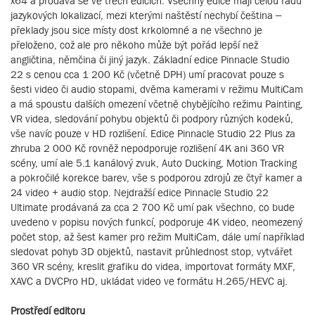
x64 a prodává se ve třech edicích. Všechny edice mají celou řadu
jazykových lokalizací, mezi kterými naštěstí nechybí čeština –
překlady jsou sice místy dost krkolomné a ne všechno je
přeloženo, což ale pro někoho může být pořád lepší než
angličtina, němčina či jiný jazyk. Základní edice Pinnacle Studio
22 s cenou cca 1 200 Kč (včetně DPH) umí pracovat pouze s
šesti video či audio stopami, dvěma kamerami v režimu MultiCam
a má spoustu dalších omezení včetně chybějícího režimu Painting,
VR videa, sledování pohybu objektů či podpory různých kodeků,
vše navíc pouze v HD rozlišení. Edice Pinnacle Studio 22 Plus za
zhruba 2 000 Kč rovněž nepodporuje rozlišení 4K ani 360 VR
scény, umí ale 5.1 kanálový zvuk, Auto Ducking, Motion Tracking
a pokročilé korekce barev, vše s podporou zdrojů ze čtyř kamer a
24 video + audio stop. Nejdražší edice Pinnacle Studio 22
Ultimate prodávaná za cca 2 700 Kč umí pak všechno, co bude
uvedeno v popisu nových funkcí, podporuje 4K video, neomezený
počet stop, až šest kamer pro režim MultiCam, dále umí například
sledovat pohyb 3D objektů, nastavit průhlednost stop, vytvářet
360 VR scény, kreslit grafiku do videa, importovat formáty MXF,
XAVC a DVCPro HD, ukládat video ve formátu H.265/HEVC aj.
Prostředí editoru