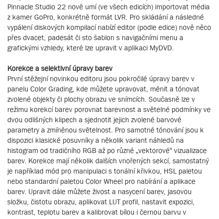
Pinnacle Studio 22 nově umí (ve všech edicích) importovat média
z kamer GoPro, konkrétně formát LVR. Pro skládání a následné
vypálení diskových kompilací nabízí editor (podle edice) nově něco
přes dvacet, padesát či sto šablon s navigačními menu a
grafickými vzhledy, které lze upravit v aplikaci MyDVD.
Korekce a selektivní úpravy barev
První stěžejní novinkou editoru jsou pokročilé úpravy barev v
panelu Color Grading, kde můžete upravovat, měnit a tónovat
zvolené objekty či plochy obrazu ve snímcích. Současně lze v
režimu korekcí barev porovnat barevnost a světelné podmínky ve
dvou odlišných klipech a sjednotit jejich zvolené barvové
parametry a zmíněnou světelnost. Pro samotné tónování jsou k
dispozici klasické posuvníky a několik variant náhledů na
histogram od tradičního RGB až po různé „vektorové“ vizualizace
barev. Korekce mají několik dalších vnořených sekcí, samostatný
je například mód pro manipulaci s tonální křivkou, HSL paletou
nebo standardní paletou Color Wheel pro nabírání a aplikace
barev. Upravit dále můžete živost a nasycení barev, jasovou
složku, čistotu obrazu, aplikovat LUT profil, nastavit expozici,
kontrast, teplotu barev a kalibrovat bílou i černou barvu v