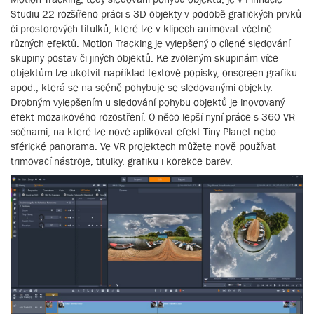
Studiu 22 rozšířeno práci s 3D objekty v podobě grafických prvků
či prostorových titulků, které lze v klipech animovat včetně
různých efektů. Motion Tracking je vylepšený o cílené sledování
skupiny postav či jiných objektů. Ke zvoleným skupinám více
objektům lze ukotvit například textové popisky, onscreen grafiku
apod., která se na scéně pohybuje se sledovanými objekty.
Drobným vylepšením u sledování pohybu objektů je inovovaný
efekt mozaikového rozostření. O něco lepší nyní práce s 360 VR
scénami, na které lze nově aplikovat efekt Tiny Planet nebo
sférické panorama. Ve VR projektech můžete nově používat
trimovací nástroje, titulky, grafiku i korekce barev.