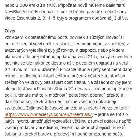
nebo 2 000 efektů a filtrů. Připočítat nově můžeme balík filtrů
NewBlue Video Essentials 1, což je trochu paradox, neboť sady
Video Essentials 2, 3, 4, 5 byly s programem dodávané již dříve.
Závěr
Vzhledem k dostatečnému počtu novinek a různých inovací si
editor stěžejní verzi určitě zasloužil. Jen připomenu, že některé z
avizovaných vylepšení byly již rovnou k dispozici, nebo předem
plánovány do bezplatného updatu na verzi 21.5, na výše uvedené
novinky se ale nakonec dostalo až v placeném upgradu na verzi
22. Svou roli má u uživatelů Pinnacle Studia i jistý sentiment daný
mimo jiné dlouhou historií editoru, přičemž některé ze starších
stěžejních verzí byly bez záplat dost tristní. Na zásadní chyby jsem
ale při testování Pinnacle Studia 22 nenarazil, nicméně aplikace v
edici Ultimate má tolik možností, editačních operací, efektů a
dalších funkcí, že zkrátka není možné všechno důkladněji
vyzkoušet. Zajímavá je časově omezená zkušební verze editoru (
https://www.pinnaclesys.com/en/free-trials/
) – jedná se totiž o
jakýsi hybrid, umožňující vyzkoušet většinu z funkcí editoru napříč
všemi prodávanými edicemi, ovšem na úkor chybějících efektů,
šablon a korekcí barev a především hodně omezeného počtu