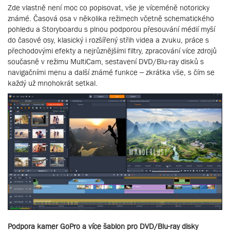
Zde vlastně není moc co popisovat, vše je víceméně notoricky
známé. Časová osa v několika režimech včetně schematického
pohledu a Storyboardu s plnou podporou přesouvání médií myší
do časové osy, klasický i rozšířený střih videa a zvuku, práce s
přechodovými efekty a nejrůznějšími filtry, zpracování více zdrojů
současně v režimu MultiCam, sestavení DVD/Blu-ray disků s
navigačními menu a další známé funkce – zkrátka vše, s čím se
každý už mnohokrát setkal.
Podpora kamer GoPro a více šablon pro DVD/Blu-ray disky