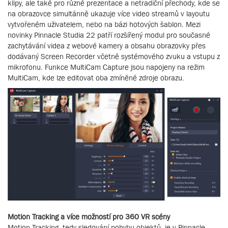
klipy, ale také pro různé prezentace a netradiční přechody, kde se
na obrazovce simultánně ukazuje více video streamů v layoutu
vytvořeném uživatelem, nebo na bázi hotových šablon. Mezi
novinky Pinnacle Studia 22 patří rozšířený modul pro současné
zachytávání videa z webové kamery a obsahu obrazovky přes
dodávaný Screen Recorder včetně systémového zvuku a vstupu z
mikrofonu. Funkce MultiCam Capture jsou napojeny na režim
MultiCam, kde lze editovat oba zmíněné zdroje obrazu.
Motion Tracking a více možností pro 360 VR scény
Motion Tracking, tedy sledování pohybu objektů, je v Pinnacle