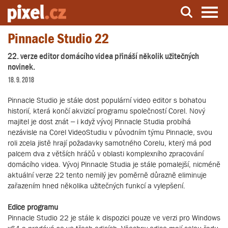
Pinnacle Studio 22
Server o natáčení a zpracování videa
22. verze editor domácího videa přináší několik užitečných
novinek.
18. 9. 2018
Pinnacle Studio je stále dost populární video editor s bohatou
historií, která končí akvizicí programu společností Corel. Nový
majitel je dost znát – i když vývoj Pinnacle Studia probíhá
nezávisle na Corel VideoStudiu v původním týmu Pinnacle, svou
roli zcela jistě hrají požadavky samotného Corelu, který má pod
palcem dva z větších hráčů v oblasti komplexního zpracování
domácího videa. Vývoj Pinnacle Studia je stále pomalejší, nicméně
aktuální verze 22 tento nemilý jev poměrně důrazně eliminuje
zařazením hned několika užitečných funkcí a vylepšení.
Edice programu
Pinnacle Studio 22 je stále k dispozici pouze ve verzi pro Windows