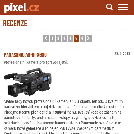
Recenze
Server o natáčení a zpracování videa
1
2
3
4
5
6
Předchozí
Další
Panasonic AG-HPX600
23. 4. 2013
Profesionální kamera pro zpravodajství.
Máme tady novou profesionální kameru s 2/3 čipem, lehkou, s kvalitním
barevným hledáčkem a objektivem s manuálním i automatickým ostřením.
Přidejme k tomu přehledné a intuitivní menu, kvalitní kodek a záznam na
paměťové P2 karty, profesionální vstupy a výstupy, obvyklé rozmístění
ovládacích prvků a dostaneme kameru, kterou Panasonic označuje jako
kameru nové generace a to nejen kvůli výše uvedeným parametrům.
Kontejnery, kodeky a další. Myslím si, že z množství pojmů týkajících se