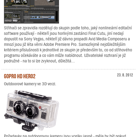
Střihači se zpravidla rozdělují do skupin podle toho, jaký nonlineární editační
software používají - někteří jsou horlivými zastánci Final Cutu, jiní nedají
dopustit na Sony Vegas, někteří již dávno propadli Avid Media Composeru a
mnozí jsou již léta věrni Adobe Premiere Pro. Samozřejmě nejdůležitějším
kritériem příslušnosti k jednotlivé ze skupin je především to, co od střihového
programu očekáváte a co vám může nabídnout. Uživatelské rozhraní je již
podružné - na to si lze zvyknout, důležitá...
GoPro HD HERO2
23. 8. 2012
Outdoorové kamery ve 3D verzi.
Požadavky na outdoorovou kameru jsou vcelku jasné - měla by být pokud