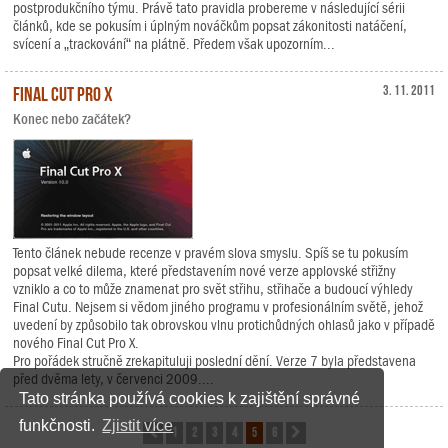
postprodukčního týmu. Právě tato pravidla probereme v následující sérii
článků, kde se pokusím i úplným nováčkům popsat zákonitosti natáčení,
svícení a „trackování“ na plátně. Předem však upozorním...
Final Cut Pro X
3. 11. 2011
Konec nebo začátek?
Tento článek nebude recenze v pravém slova smyslu. Spíš se tu pokusím
popsat velké dilema, které představením nové verze applovské střižny
vzniklo a co to může znamenat pro svět střihu, střihače a budoucí výhledy
Final Cutu. Nejsem si vědom jiného programu v profesionálním světě, jehož
uvedení by způsobilo tak obrovskou vlnu protichůdných ohlasů jako v případě
nového Final Cut Pro X.
Pro pořádek stručně zrekapituluji poslední dění. Verze 7 byla představena
před dvěma lety, v červenci 2009....
Tato stránka používá cookies k zajištění správné
funkčnosti.
Zjistit více
1
2
3
4
5
6
Předchozí
Další