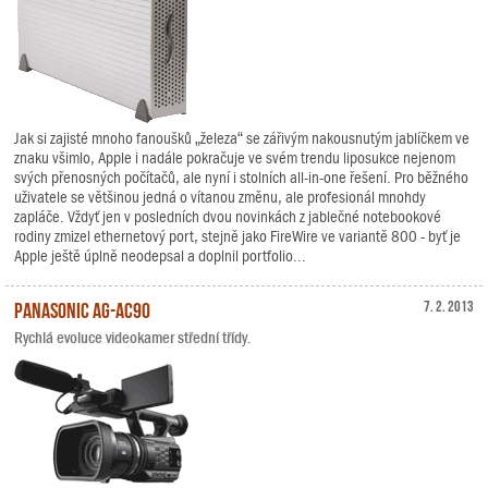
Jak si zajisté mnoho fanoušků „železa“ se zářivým nakousnutým jablíčkem ve
znaku všimlo, Apple i nadále pokračuje ve svém trendu liposukce nejenom
svých přenosných počítačů, ale nyní i stolních all-in-one řešení. Pro běžného
uživatele se většinou jedná o vítanou změnu, ale profesionál mnohdy
zapláče. Vždyť jen v posledních dvou novinkách z jablečné notebookové
rodiny zmizel ethernetový port, stejně jako FireWire ve variantě 800 - byť je
Apple ještě úplně neodepsal a doplnil portfolio...
Panasonic AG-AC90
7. 2. 2013
Rychlá evoluce videokamer střední třídy.