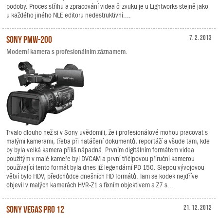
podoby. Proces střihu a zpracování videa či zvuku je u Lightworks stejně jako
u každého jiného NLE editoru nedestruktivní....
Sony PMW-200
7. 2. 2013
Moderní kamera s profesionálním záznamem.
Trvalo dlouho než si v Sony uvědomili, že i profesionálové mohou pracovat s
malými kamerami, třeba při natáčení dokumentů, reportáží a všude tam, kde
by byla velká kamera příliš nápadná. Prvním digitálním formátem videa
použitým v malé kameře byl DVCAM a první tříčipovou příruční kamerou
používající tento formát byla dnes již legendární PD 150. Slepou vývojovou
větví bylo HDV, předchůdce dnešních HD formátů. Tam se kodek nejdříve
objevil v malých kamerách HVR-Z1 s fixním objektivem a Z7 s...
Sony Vegas Pro 12
21. 12. 2012