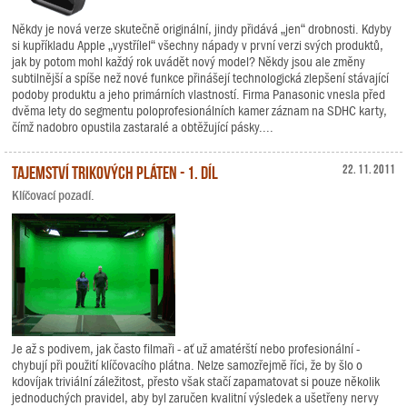
Někdy je nová verze skutečně originální, jindy přidává „jen“ drobnosti. Kdyby
si kupříkladu Apple „vystřílel“ všechny nápady v první verzi svých produktů,
jak by potom mohl každý rok uvádět nový model? Někdy jsou ale změny
subtilnější a spíše než nové funkce přinášejí technologická zlepšení stávající
podoby produktu a jeho primárních vlastností. Firma Panasonic vnesla před
dvěma lety do segmentu poloprofesionálních kamer záznam na SDHC karty,
čímž nadobro opustila zastaralé a obtěžující pásky....
Tajemství trikových pláten - 1. díl
22. 11. 2011
Klíčovací pozadí.
Je až s podivem, jak často filmaři - ať už amatérští nebo profesionální -
chybují při použití klíčovacího plátna. Nelze samozřejmě říci, že by šlo o
kdovíjak triviální záležitost, přesto však stačí zapamatovat si pouze několik
jednoduchých pravidel, aby byl zaručen kvalitní výsledek a ušetřeny nervy