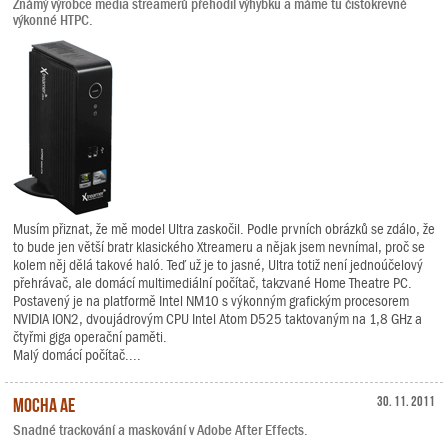
Známý výrobce media streamerů přehodil výhybku a máme tu čistokrevné
výkonné HTPC.
Musím přiznat, že mě model Ultra zaskočil. Podle prvních obrázků se zdálo, že
to bude jen větší bratr klasického Xtreameru a nějak jsem nevnímal, proč se
kolem něj dělá takové haló. Teď už je to jasné, Ultra totiž není jednoúčelový
přehrávač, ale domácí multimediální počítač, takzvané Home Theatre PC.
Postavený je na platformě Intel NM10 s výkonným grafickým procesorem
NVIDIA ION2, dvoujádrovým CPU Intel Atom D525 taktovaným na 1,8 GHz a
čtyřmi giga operační paměti.
Malý domácí počítač....
Mocha AE
30. 11. 2011
Snadné trackování a maskování v Adobe After Effects.