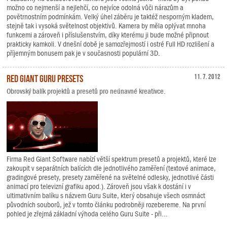
možno co nejmenší a nejlehčí, co nejvíce odolná vůči nárazům a
povětrnostním podmínkám. Velký úhel záběru je taktéž nesporným kladem,
stejně tak i vysoká světelnost objektivů. Kamera by měla oplývat mnoha
funkcemi a zároveň i příslušenstvím, díky kterému ji bude možné připnout
prakticky kamkoli. V dnešní době je samozřejmostí i ostré Full HD rozlišení a
příjemným bonusem pak je v současnosti populární 3D.
Red Giant Guru Presets
11. 7. 2012
Obrovský balík projektů a presetů pro neúnavné kreativce.
Firma Red Giant Software nabízí větší spektrum presetů a projektů, které lze
zakoupit v separátních balících dle jednotlivého zaměření (textové animace,
gradingové presety, presety zaměřené na světelné odlesky, jednotlivé části
animací pro televizní grafiku apod.). Zároveň jsou však k dostání i v
ultimativním balíku s názvem Guru Suite, který obsahuje všech osmnáct
původních souborů, jež v tomto článku podrobněji rozebereme. Na první
pohled je zřejmá základní výhoda celého Guru Suite - při...