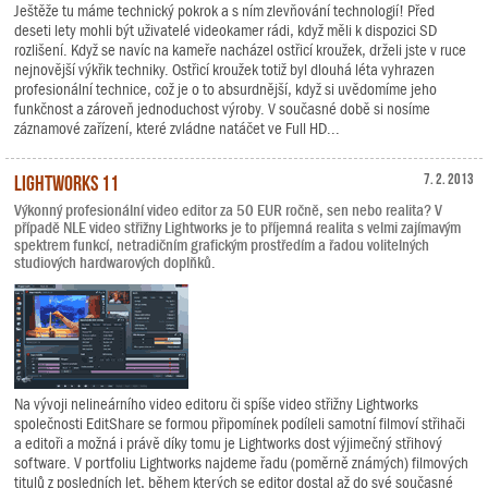
Ještěže tu máme technický pokrok a s ním zlevňování technologií! Před
deseti lety mohli být uživatelé videokamer rádi, když měli k dispozici SD
rozlišení. Když se navíc na kameře nacházel ostřicí kroužek, drželi jste v ruce
nejnovější výkřik techniky. Ostřicí kroužek totiž byl dlouhá léta vyhrazen
profesionální technice, což je o to absurdnější, když si uvědomíme jeho
funkčnost a zároveň jednoduchost výroby. V současné době si nosíme
záznamové zařízení, které zvládne natáčet ve Full HD...
Lightworks 11
7. 2. 2013
Výkonný profesionální video editor za 50 EUR ročně, sen nebo realita? V
případě NLE video střižny Lightworks je to příjemná realita s velmi zajímavým
spektrem funkcí, netradičním grafickým prostředím a řadou volitelných
studiových hardwarových doplňků.
Na vývoji nelineárního video editoru či spíše video střižny Lightworks
společnosti EditShare se formou připomínek podíleli samotní filmoví střihači
a editoři a možná i právě díky tomu je Lightworks dost výjimečný střihový
software. V portfoliu Lightworks najdeme řadu (poměrně známých) filmových
titulů z posledních let, během kterých se editor dostal až do své současné