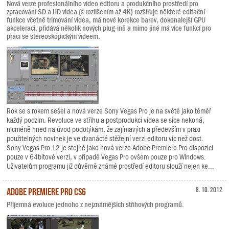
Nová verze profesionálního video editoru a produkčního prostředí pro
zpracování SD a HD videa (s rozlišením až 4K) rozšiřuje některé editační
funkce včetně trimování videa, má nové korekce barev, dokonalejší GPU
akceleraci, přidává několik nových plug-inů a mimo jiné má více funkcí pro
práci se stereoskopickým videem.
Rok se s rokem sešel a nová verze Sony Vegas Pro je na světě jako téměř
každý podzim. Revoluce ve střihu a postprodukci videa se sice nekoná,
nicméně hned na úvod podotýkám, že zajímavých a především v praxi
použitelných novinek je ve dvanácté stěžejní verzi editoru víc než dost.
Sony Vegas Pro 12 je stejně jako nová verze Adobe Premiere Pro dispozici
pouze v 64bitové verzi, v případě Vegas Pro ovšem pouze pro Windows.
Uživatelům programu již důvěrně známé prostředí editoru slouží nejen ke...
Adobe Premiere Pro CS6
8. 10. 2012
Příjemná evoluce jednoho z nejznámějších střihových programů.