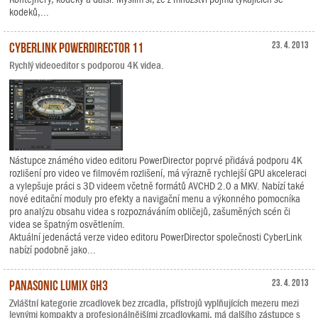
kodeků,...
CyberLink PowerDirector 11
23. 4. 2013
Rychlý videoeditor s podporou 4K videa.
Nástupce známého video editoru PowerDirector poprvé přidává podporu 4K
rozlišení pro video ve filmovém rozlišení, má výrazně rychlejší GPU akceleraci
a vylepšuje práci s 3D videem včetně formátů AVCHD 2.0 a MKV. Nabízí také
nové editační moduly pro efekty a navigační menu a výkonného pomocníka
pro analýzu obsahu videa s rozpoznáváním obličejů, zašuměných scén či
videa se špatným osvětlením.
Aktuální jedenáctá verze video editoru PowerDirector společnosti CyberLink
nabízí podobně jako...
Panasonic Lumix GH3
23. 4. 2013
Zvláštní kategorie zrcadlovek bez zrcadla, přístrojů vyplňujících mezeru mezi
levnými kompakty a profesionálnějšími zrcadlovkami, má dalšího zástupce s