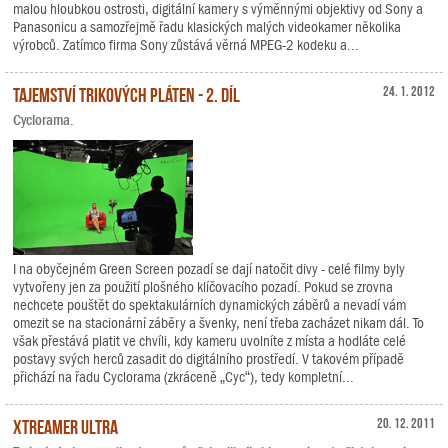
malou hloubkou ostrosti, digitální kamery s výměnnými objektivy od Sony a
Panasonicu a samozřejmě řadu klasických malých videokamer několika
výrobců. Zatímco firma Sony zůstává věrná MPEG-2 kodeku a...
Tajemství trikových pláten - 2. díl
24. 1. 2012
Cyclorama.
I na obyčejném Green Screen pozadí se dají natočit divy - celé filmy byly
vytvořeny jen za použití plošného klíčovacího pozadí. Pokud se zrovna
nechcete pouštět do spektakulárních dynamických záběrů a nevadí vám
omezit se na stacionární záběry a švenky, není třeba zacházet nikam dál. To
však přestává platit ve chvíli, kdy kameru uvolníte z místa a hodláte celé
postavy svých herců zasadit do digitálního prostředí. V takovém případě
přichází na řadu Cyclorama (zkráceně „Cyc“), tedy kompletní...
Xtreamer Ultra
20. 12. 2011