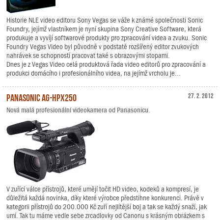
Historie NLE video editoru Sony Vegas se váže k známé společnosti Sonic
Foundry, jejímž vlastníkem je nyní skupina Sony Creative Software, která
produkuje a vyvíjí softwarové produkty pro zpracování videa a zvuku. Sonic
Foundry Vegas Video byl původně v podstatě rozšířený editor zvukových
nahrávek se schopností pracovat také s obrazovými stopami.
Dnes je z Vegas Video celá produktová řada video editorů pro zpracování a
produkci domácího i profesionálního videa, na jejímž vrcholu je...
Panasonic AG-HPX250
27. 2. 2012
Nová malá profesionální videokamera od Panasonicu.
V zuřící válce přístrojů, které umějí točit HD video, kodeků a kompresí, je
důležitá každá novinka, díky které výrobce předstihne konkurenci. Právě v
kategorii přístrojů do 200.000 Kč zuří nejlítější boj a tak se každý snaží, jak
umí. Tak tu máme vedle sebe zrcadlovky od Canonu s krásným obrázkem s