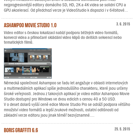
nejprogresivnější editory domácího SD, HD, 2K a 4K videa se solidní CPU a
GPU akcelerací. Od předchozí verze je VideoStudio k dispozici i v 64bitové...
Ashampoo Movie Studio 1.0
3. 6. 2015
Video editor s českou lokalizací nabízí podporu běžných video formátů,
konverzi videa a přímočaré skládání video klipů do delších sekvencí nebo
tematických filmů.
Německá společnost Ashampoo se řadu let angažuje v oblasti internetových
a multimediálních aplikací spíše jednoduššího charakteru, které jsou určeny
široké veřejnosti. Jednou z takových aplikací je video editor Ashampoo Movie
Studio dostupný pro Windows ve dvou edicích s cenou 40 a 50 USD.
V o deset dolarů vyšší ceně edice Movie Studio Pro se odráží podpora většího
množství video formátů a lepší zvukové možnosti, ostatní odlišnosti od
základní verze editoru jsou jinak téměř bezvýznamné....
Boris Graffiti 6.6
25. 5. 2015