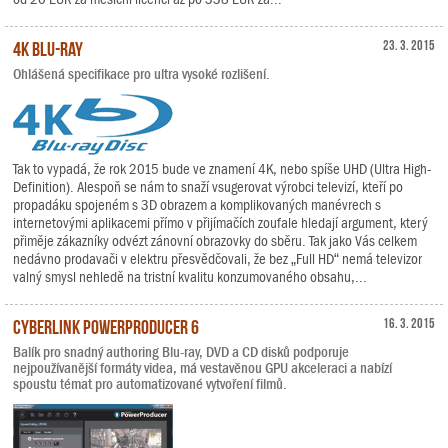
4K Blu-ray
23. 3. 2015
Ohlášená specifikace pro ultra vysoké rozlišení.
Tak to vypadá, že rok 2015 bude ve znamení 4K, nebo spíše UHD (Ultra High-
Definition). Alespoň se nám to snaží vsugerovat výrobci televizí, kteří po
propadáku spojeném s 3D obrazem a komplikovaných manévrech s
internetovými aplikacemi přímo v přijímačích zoufale hledají argument, který
přiměje zákazníky odvézt zánovní obrazovky do sběru. Tak jako Vás celkem
nedávno prodavači v elektru přesvědčovali, že bez „Full HD“ nemá televizor
valný smysl nehledě na tristní kvalitu konzumovaného obsahu,...
CyberLink PowerProducer 6
16. 3. 2015
Balík pro snadný authoring Blu-ray, DVD a CD disků podporuje
nejpoužívanější formáty videa, má vestavěnou GPU akceleraci a nabízí
spoustu témat pro automatizované vytvoření filmů.