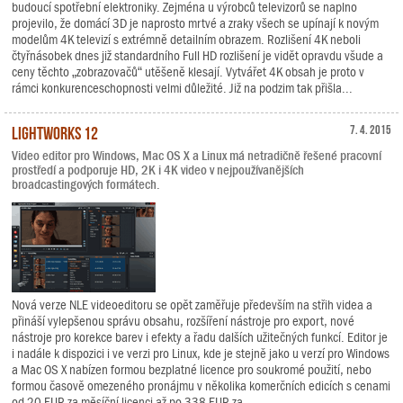
budoucí spotřební elektroniky. Zejména u výrobců televizorů se naplno
projevilo, že domácí 3D je naprosto mrtvé a zraky všech se upínají k novým
modelům 4K televizí s extrémně detailním obrazem. Rozlišení 4K neboli
čtyřnásobek dnes již standardního Full HD rozlišení je vidět opravdu všude a
ceny těchto „zobrazovačů“ utěšeně klesají. Vytvářet 4K obsah je proto v
rámci konkurenceschopnosti velmi důležité. Již na podzim tak přišla...
Lightworks 12
7. 4. 2015
Video editor pro Windows, Mac OS X a Linux má netradičně řešené pracovní
prostředí a podporuje HD, 2K i 4K video v nejpoužívanějších
broadcastingových formátech.
Nová verze NLE videoeditoru se opět zaměřuje především na střih videa a
přináší vylepšenou správu obsahu, rozšíření nástroje pro export, nové
nástroje pro korekce barev i efekty a řadu dalších užitečných funkcí. Editor je
i nadále k dispozici i ve verzi pro Linux, kde je stejně jako u verzí pro Windows
a Mac OS X nabízen formou bezplatné licence pro soukromé použití, nebo
formou časově omezeného pronájmu v několika komerčních edicích s cenami
od 20 EUR za měsíční licenci až po 338 EUR za...