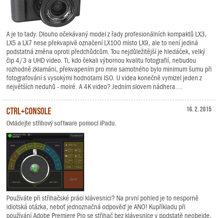
A je to tady. Dlouho očekávaný model z řady profesionálních kompaktů LX3,
LX5 a LX7 nese překvapivě označení LX100 místo LX9, ale to není jediná
podstatná změna oproti předchůdcům. Tou nejdůležitější je hledáček, velký
čip 4/3 a UHD video. Ti, kdo čekali výbornou kvalitu fotografií, nebudou
rozhodně zklamáni, překvapením pro mne samotného bylo minimum šumu při
fotografování s vysokými hodnotami ISO. U videa konečně vymizel jeden z
největších neduhů - moiré. A 4K video? Jedním slovem nádhera....
CTRL+Console
16. 2. 2015
Ovládejte střihový software pomocí iPadu.
Používáte při střihačské práci klávesnici? Na první pohled je to nesporně
idiotská otázka, neboť jednoznačná odpověď je ANO! Kupříkladu při
používání Adobe Premiere Pro se střihač bez klávesnice v podstatě neobejde,