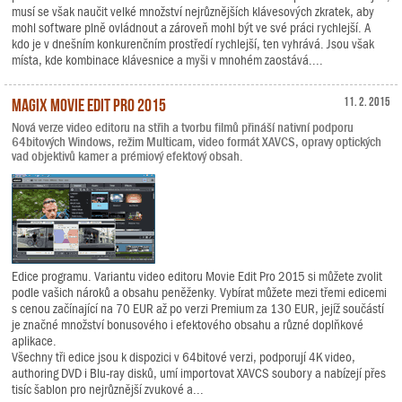
musí se však naučit velké množství nejrůznějších klávesových zkratek, aby
mohl software plně ovládnout a zároveň mohl být ve své práci rychlejší. A
kdo je v dnešním konkurenčním prostředí rychlejší, ten vyhrává. Jsou však
místa, kde kombinace klávesnice a myši v mnohém zaostává....
MAGIX Movie Edit Pro 2015
11. 2. 2015
Nová verze video editoru na střih a tvorbu filmů přináší nativní podporu
64bitových Windows, režim Multicam, video formát XAVCS, opravy optických
vad objektivů kamer a prémiový efektový obsah.
Edice programu. Variantu video editoru Movie Edit Pro 2015 si můžete zvolit
podle vašich nároků a obsahu peněženky. Vybírat můžete mezi třemi edicemi
s cenou začínající na 70 EUR až po verzi Premium za 130 EUR, jejíž součástí
je značné množství bonusového i efektového obsahu a různé doplňkové
aplikace.
Všechny tři edice jsou k dispozici v 64bitové verzi, podporují 4K video,
authoring DVD i Blu-ray disků, umí importovat XAVCS soubory a nabízejí přes
tisíc šablon pro nejrůznější zvukové a...