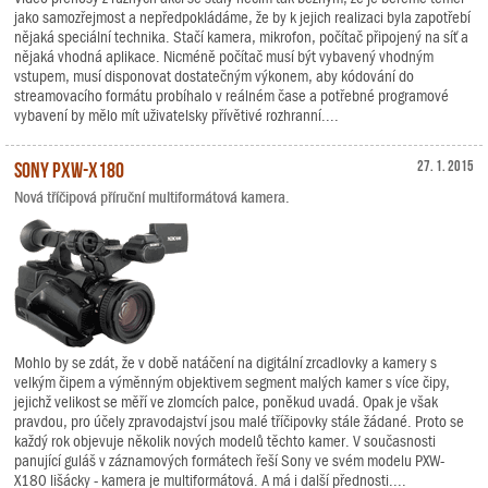
jako samozřejmost a nepředpokládáme, že by k jejich realizaci byla zapotřebí
nějaká speciální technika. Stačí kamera, mikrofon, počítač připojený na síť a
nějaká vhodná aplikace. Nicméně počítač musí být vybavený vhodným
vstupem, musí disponovat dostatečným výkonem, aby kódování do
streamovacího formátu probíhalo v reálném čase a potřebné programové
vybavení by mělo mít uživatelsky přívětivé rozhranní....
Sony PXW-X180
27. 1. 2015
Nová tříčipová příruční multiformátová kamera.
Mohlo by se zdát, že v době natáčení na digitální zrcadlovky a kamery s
velkým čipem a výměnným objektivem segment malých kamer s více čipy,
jejichž velikost se měří ve zlomcích palce, poněkud uvadá. Opak je však
pravdou, pro účely zpravodajství jsou malé tříčipovky stále žádané. Proto se
každý rok objevuje několik nových modelů těchto kamer. V současnosti
panující guláš v záznamových formátech řeší Sony ve svém modelu PXW-
X180 lišácky - kamera je multiformátová. A má i další přednosti....