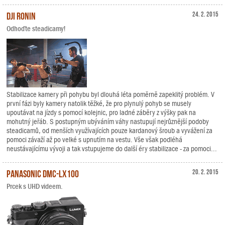
DJI Ronin
24. 2. 2015
Odhoďte steadicamy!
Stabilizace kamery při pohybu byl dlouhá léta poměrně zapeklitý problém. V
první fázi byly kamery natolik těžké, že pro plynulý pohyb se musely
upoutávat na jízdy s pomocí kolejnic, pro ladné záběry z výšky pak na
mohutný jeřáb. S postupným ubýváním váhy nastupují nejrůznější podoby
steadicamů, od menších využívajících pouze kardanový šroub a vyvážení za
pomoci závaží až po velké s upnutím na vestu. Vše však podléhá
neustávajícímu vývoji a tak vstupujeme do další éry stabilizace - za pomoci...
Panasonic DMC-LX100
20. 2. 2015
Prcek s UHD videem.