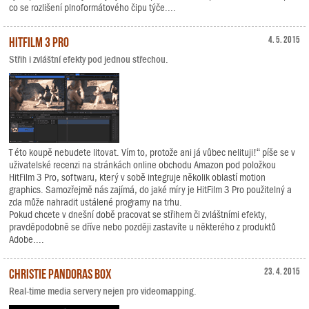
co se rozlišení plnoformátového čipu týče....
HitFilm 3 Pro
4. 5. 2015
Střih i zvláštní efekty pod jednou střechou.
T éto koupě nebudete litovat. Vím to, protože ani já vůbec nelituji!“ píše se v
uživatelské recenzi na stránkách online obchodu Amazon pod položkou
HitFilm 3 Pro, softwaru, který v sobě integruje několik oblastí motion
graphics. Samozřejmě nás zajímá, do jaké míry je HitFilm 3 Pro použitelný a
zda může nahradit ustálené programy na trhu.
Pokud chcete v dnešní době pracovat se střihem či zvláštními efekty,
pravděpodobně se dříve nebo později zastavíte u některého z produktů
Adobe....
Christie Pandoras Box
23. 4. 2015
Real-time media servery nejen pro videomapping.