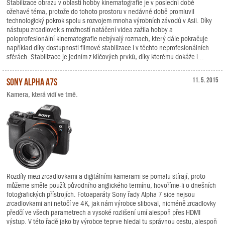
Stabilizace obrazu v oblasti hobby kinematografie je v poslední době
ožehavé téma, protože do tohoto prostoru v nedávné době promluvil
technologický pokrok spolu s rozvojem mnoha výrobních závodů v Asii. Díky
nástupu zrcadlovek s možností natáčení videa zažila hobby a
poloprofesionální kinematografie nebývalý rozmach, který dále pokračuje
například díky dostupnosti filmové stabilizace i v těchto neprofesionálních
sférách. Stabilizace je jedním z klíčových prvků, díky kterému dokáže i...
Sony Alpha A7S
11. 5. 2015
Kamera, která vidí ve tmě.
Rozdíly mezi zrcadlovkami a digitálními kamerami se pomalu stírají, proto
můžeme směle použít původního anglického termínu, hovoříme-li o dnešních
fotografických přístrojích. Fotoaparáty Sony řady Alpha 7 sice nejsou
zrcadlovkami ani netočí ve 4K, jak nám výrobce sliboval, nicméně zrcadlovky
předčí ve všech parametrech a vysoké rozlišení umí alespoň přes HDMI
výstup. V této řadě jako by výrobce teprve hledal tu správnou cestu, alespoň