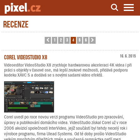
Recenze
Server o natáčení a zpracování videa
1
2
3
4
5
6
Předchozí
Další
Corel VideoStudio X8
16. 6. 2015
Videoeditor VideoStudio X8 zrychluje hardwarovou akceleraci 4K videa i při
práci s objekty v časové ose, má lepší zvukové možnosti, přidává podporu
kodeku XAVC S a dodává se s novými sadami video efektů.
Corel uvedl po roce novou verzi programu VideoStudio pro zpracování,
úpravy a publikování domácího videa. VideoStudio získal Corel už v roce
2006 akvizicí společnosti InterVideo, jejíž součástí byl tehdy necelý rok i
výrobce programu, firma Ulead Systems. Od té doby prošlo VideoStudio
velkým množstvím důležitých změn a současná osmnáctka patří mezi