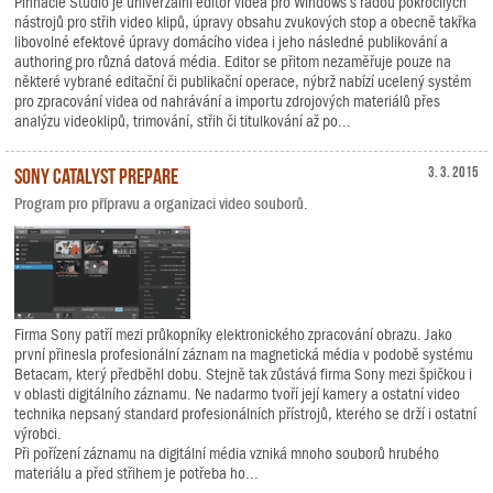
Pinnacle Studio je univerzální editor videa pro Windows s řadou pokročilých
nástrojů pro střih video klipů, úpravy obsahu zvukových stop a obecně takřka
libovolné efektové úpravy domácího videa i jeho následné publikování a
authoring pro různá datová média. Editor se přitom nezaměřuje pouze na
některé vybrané editační či publikační operace, nýbrž nabízí ucelený systém
pro zpracování videa od nahrávání a importu zdrojových materiálů přes
analýzu videoklipů, trimování, střih či titulkování až po...
Sony Catalyst Prepare
3. 3. 2015
Program pro přípravu a organizaci video souborů.
Firma Sony patří mezi průkopníky elektronického zpracování obrazu. Jako
první přinesla profesionální záznam na magnetická média v podobě systému
Betacam, který předběhl dobu. Stejně tak zůstává firma Sony mezi špičkou i
v oblasti digitálního záznamu. Ne nadarmo tvoří její kamery a ostatní video
technika nepsaný standard profesionálních přístrojů, kterého se drží i ostatní
výrobci.
Při pořízení záznamu na digitální média vzniká mnoho souborů hrubého
materiálu a před střihem je potřeba ho...