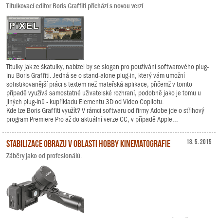
Titulkovací editor Boris Graffiti přichází s novou verzí.
Titulky jak ze škatulky, nabízel by se slogan pro používání softwarového plug-
inu Boris Graffiti. Jedná se o stand-alone plug-in, který vám umožní
sofistikovanější práci s textem než mateřská aplikace, přičemž v tomto
případě využívá samostatné uživatelské rozhraní, podobně jako je tomu u
jiných plug-inů - kupříkladu Elementu 3D od Video Copilotu.
Kde lze Boris Graffiti využít? V rámci softwaru od firmy Adobe jde o střihový
program Premiere Pro až do aktuální verze CC, v případě Apple...
Stabilizace obrazu v oblasti hobby kinematografie
18. 5. 2015
Záběry jako od profesionálů.