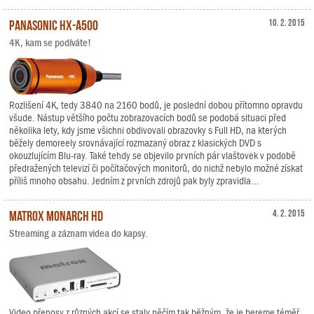
Panasonic HX-A500
10. 2. 2015
4K, kam se podíváte!
Rozlišení 4K, tedy 3840 na 2160 bodů, je poslední dobou přítomno opravdu
všude. Nástup většího počtu zobrazovacích bodů se podobá situaci před
několika lety, kdy jsme všichni obdivovali obrazovky s Full HD, na kterých
běžely demoreely srovnávající rozmazaný obraz z klasických DVD s
okouzlujícím Blu-ray. Také tehdy se objevilo prvních pár vlaštovek v podobě
předražených televizí či počítačových monitorů, do nichž nebylo možné získat
příliš mnoho obsahu. Jedním z prvních zdrojů pak byly zpravidla...
Matrox Monarch HD
4. 2. 2015
Streaming a záznam videa do kapsy.
Video přenosy z různých akcí se staly něčím tak běžným, že je bereme téměř