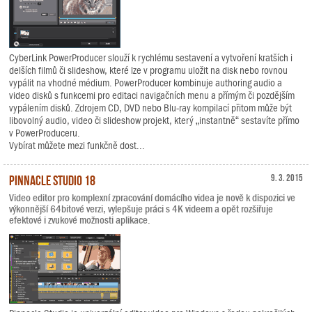
CyberLink PowerProducer slouží k rychlému sestavení a vytvoření kratších i
delších filmů či slideshow, které lze v programu uložit na disk nebo rovnou
vypálit na vhodné médium. PowerProducer kombinuje authoring audio a
video disků s funkcemi pro editaci navigačních menu a přímým či pozdějším
vypálením disků. Zdrojem CD, DVD nebo Blu-ray kompilací přitom může být
libovolný audio, video či slideshow projekt, který „instantně“ sestavíte přímo
v PowerProduceru.
Vybírat můžete mezi funkčně dost...
Pinnacle Studio 18
9. 3. 2015
Video editor pro komplexní zpracování domácího videa je nově k dispozici ve
výkonnější 64bitové verzi, vylepšuje práci s 4K videem a opět rozšiřuje
efektové i zvukové možnosti aplikace.