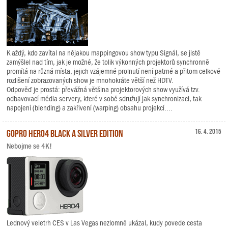
K aždý, kdo zavítal na nějakou mappingovou show typu Signál, se jistě
zamýšlel nad tím, jak je možné, že tolik výkonných projektorů synchronně
promítá na různá místa, jejich vzájemné prolnutí není patrné a přitom celkové
rozlišení zobrazovaných show je mnohokráte větší než HDTV.
Odpověď je prostá: převážná většina projektorových show využívá tzv.
odbavovací média servery, které v sobě sdružují jak synchronizaci, tak
napojení (blending) a zakřivení (warping) obsahu projekcí....
GoPro HERO4 Black a Silver Edition
16. 4. 2015
Nebojme se 4K!
Lednový veletrh CES v Las Vegas nezlomně ukázal, kudy povede cesta