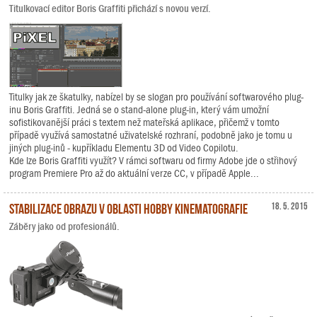
Titulkovací editor Boris Graffiti přichází s novou verzí.
Titulky jak ze škatulky, nabízel by se slogan pro používání softwarového plug-
inu Boris Graffiti. Jedná se o stand-alone plug-in, který vám umožní
sofistikovanější práci s textem než mateřská aplikace, přičemž v tomto
případě využívá samostatné uživatelské rozhraní, podobně jako je tomu u
jiných plug-inů - kupříkladu Elementu 3D od Video Copilotu.
Kde lze Boris Graffiti využít? V rámci softwaru od firmy Adobe jde o střihový
program Premiere Pro až do aktuální verze CC, v případě Apple...
Stabilizace obrazu v oblasti hobby kinematografie
18. 5. 2015
Záběry jako od profesionálů.