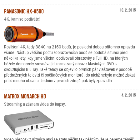
Panasonic HX-A500
10. 2. 2015
4K, kam se podíváte!
Rozlišení 4K, tedy 3840 na 2160 bodů, je poslední dobou přítomno opravdu
všude. Nástup většího počtu zobrazovacích bodů se podobá situaci před
několika lety, kdy jsme všichni obdivovali obrazovky s Full HD, na kterých
běžely demoreely srovnávající rozmazaný obraz z klasických DVD s
okouzlujícím Blu-ray. Také tehdy se objevilo prvních pár vlaštovek v podobě
předražených televizí či počítačových monitorů, do nichž nebylo možné získat
příliš mnoho obsahu. Jedním z prvních zdrojů pak byly zpravidla...
Matrox Monarch HD
4. 2. 2015
Streaming a záznam videa do kapsy.
Video přenosy z různých akcí se staly něčím tak běžným, že je bereme téměř