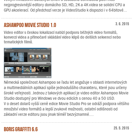
nejprogresivnější editory domácího SD, HD, 2K a 4K videa se solidní CPU a
GPU akcelerací. Od předchozí verze je VideoStudio k dispozici i v 64bitové...
Ashampoo Movie Studio 1.0
3. 6. 2015
Video editor s českou lokalizací nabízí podporu běžných video formátů,
konverzi videa a přímočaré skládání video klipů do delších sekvencí nebo
tematických filmů.
Německá společnost Ashampoo se řadu let angažuje v oblasti internetových
a multimediálních aplikací spíše jednoduššího charakteru, které jsou určeny
široké veřejnosti. Jednou z takových aplikací je video editor Ashampoo Movie
Studio dostupný pro Windows ve dvou edicích s cenou 40 a 50 USD.
V o deset dolarů vyšší ceně edice Movie Studio Pro se odráží podpora většího
množství video formátů a lepší zvukové možnosti, ostatní odlišnosti od
základní verze editoru jsou jinak téměř bezvýznamné....
Boris Graffiti 6.6
25. 5. 2015