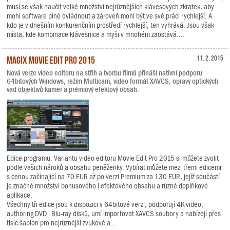
musí se však naučit velké množství nejrůznějších klávesových zkratek, aby
mohl software plně ovládnout a zároveň mohl být ve své práci rychlejší. A
kdo je v dnešním konkurenčním prostředí rychlejší, ten vyhrává. Jsou však
místa, kde kombinace klávesnice a myši v mnohém zaostává....
MAGIX Movie Edit Pro 2015
11. 2. 2015
Nová verze video editoru na střih a tvorbu filmů přináší nativní podporu
64bitových Windows, režim Multicam, video formát XAVCS, opravy optických
vad objektivů kamer a prémiový efektový obsah.
Edice programu. Variantu video editoru Movie Edit Pro 2015 si můžete zvolit
podle vašich nároků a obsahu peněženky. Vybírat můžete mezi třemi edicemi
s cenou začínající na 70 EUR až po verzi Premium za 130 EUR, jejíž součástí
je značné množství bonusového i efektového obsahu a různé doplňkové
aplikace.
Všechny tři edice jsou k dispozici v 64bitové verzi, podporují 4K video,
authoring DVD i Blu-ray disků, umí importovat XAVCS soubory a nabízejí přes
tisíc šablon pro nejrůznější zvukové a...