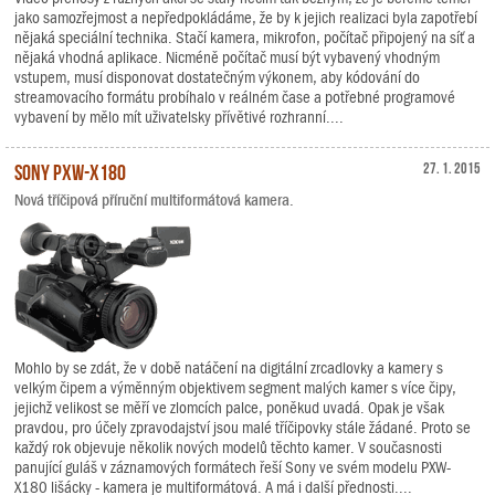
jako samozřejmost a nepředpokládáme, že by k jejich realizaci byla zapotřebí
nějaká speciální technika. Stačí kamera, mikrofon, počítač připojený na síť a
nějaká vhodná aplikace. Nicméně počítač musí být vybavený vhodným
vstupem, musí disponovat dostatečným výkonem, aby kódování do
streamovacího formátu probíhalo v reálném čase a potřebné programové
vybavení by mělo mít uživatelsky přívětivé rozhranní....
Sony PXW-X180
27. 1. 2015
Nová tříčipová příruční multiformátová kamera.
Mohlo by se zdát, že v době natáčení na digitální zrcadlovky a kamery s
velkým čipem a výměnným objektivem segment malých kamer s více čipy,
jejichž velikost se měří ve zlomcích palce, poněkud uvadá. Opak je však
pravdou, pro účely zpravodajství jsou malé tříčipovky stále žádané. Proto se
každý rok objevuje několik nových modelů těchto kamer. V současnosti
panující guláš v záznamových formátech řeší Sony ve svém modelu PXW-
X180 lišácky - kamera je multiformátová. A má i další přednosti....