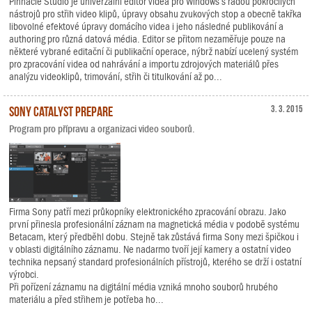
Pinnacle Studio je univerzální editor videa pro Windows s řadou pokročilých
nástrojů pro střih video klipů, úpravy obsahu zvukových stop a obecně takřka
libovolné efektové úpravy domácího videa i jeho následné publikování a
authoring pro různá datová média. Editor se přitom nezaměřuje pouze na
některé vybrané editační či publikační operace, nýbrž nabízí ucelený systém
pro zpracování videa od nahrávání a importu zdrojových materiálů přes
analýzu videoklipů, trimování, střih či titulkování až po...
Sony Catalyst Prepare
3. 3. 2015
Program pro přípravu a organizaci video souborů.
Firma Sony patří mezi průkopníky elektronického zpracování obrazu. Jako
první přinesla profesionální záznam na magnetická média v podobě systému
Betacam, který předběhl dobu. Stejně tak zůstává firma Sony mezi špičkou i
v oblasti digitálního záznamu. Ne nadarmo tvoří její kamery a ostatní video
technika nepsaný standard profesionálních přístrojů, kterého se drží i ostatní
výrobci.
Při pořízení záznamu na digitální média vzniká mnoho souborů hrubého
materiálu a před střihem je potřeba ho...