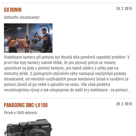
DJI Ronin
24. 2. 2015
Odhoďte steadicamy!
Stabilizace kamery při pohybu byl dlouhá léta poměrně zapeklitý problém. V
první fázi byly kamery natolik těžké, že pro plynulý pohyb se musely
upoutávat na jízdy s pomocí kolejnic, pro ladné záběry z výšky pak na
mohutný jeřáb. S postupným ubýváním váhy nastupují nejrůznější podoby
steadicamů, od menších využívajících pouze kardanový šroub a vyvážení za
pomoci závaží až po velké s upnutím na vestu. Vše však podléhá
neustávajícímu vývoji a tak vstupujeme do další éry stabilizace - za pomoci...
Panasonic DMC-LX100
20. 2. 2015
Prcek s UHD videem.