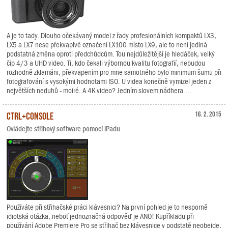
A je to tady. Dlouho očekávaný model z řady profesionálních kompaktů LX3,
LX5 a LX7 nese překvapivě označení LX100 místo LX9, ale to není jediná
podstatná změna oproti předchůdcům. Tou nejdůležitější je hledáček, velký
čip 4/3 a UHD video. Ti, kdo čekali výbornou kvalitu fotografií, nebudou
rozhodně zklamáni, překvapením pro mne samotného bylo minimum šumu při
fotografování s vysokými hodnotami ISO. U videa konečně vymizel jeden z
největších neduhů - moiré. A 4K video? Jedním slovem nádhera....
CTRL+Console
16. 2. 2015
Ovládejte střihový software pomocí iPadu.
Používáte při střihačské práci klávesnici? Na první pohled je to nesporně
idiotská otázka, neboť jednoznačná odpověď je ANO! Kupříkladu při
používání Adobe Premiere Pro se střihač bez klávesnice v podstatě neobejde,