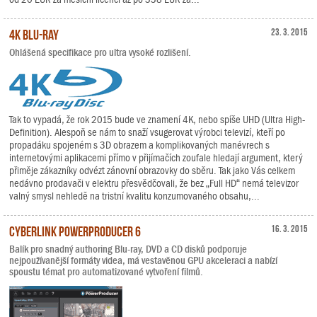
4K Blu-ray
23. 3. 2015
Ohlášená specifikace pro ultra vysoké rozlišení.
Tak to vypadá, že rok 2015 bude ve znamení 4K, nebo spíše UHD (Ultra High-
Definition). Alespoň se nám to snaží vsugerovat výrobci televizí, kteří po
propadáku spojeném s 3D obrazem a komplikovaných manévrech s
internetovými aplikacemi přímo v přijímačích zoufale hledají argument, který
přiměje zákazníky odvézt zánovní obrazovky do sběru. Tak jako Vás celkem
nedávno prodavači v elektru přesvědčovali, že bez „Full HD“ nemá televizor
valný smysl nehledě na tristní kvalitu konzumovaného obsahu,...
CyberLink PowerProducer 6
16. 3. 2015
Balík pro snadný authoring Blu-ray, DVD a CD disků podporuje
nejpoužívanější formáty videa, má vestavěnou GPU akceleraci a nabízí
spoustu témat pro automatizované vytvoření filmů.