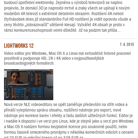
budoucí spotřební elektroniky. Zejména u výrobců televizorů se naplno
projevilo, že domácí 3D je naprosto mrtvé a zraky všech se upínají k novým
modelům 4K televizí s extrémně detailním obrazem. Rozlišení 4K neboli
čtyřnásobek dnes již standardního Full HD rozlišení je vidět opravdu všude a
ceny těchto „zobrazovačů“ utěšeně klesají. Vytvářet 4K obsah je proto v
rámci konkurenceschopnosti velmi důležité. Již na podzim tak přišla...
Lightworks 12
7. 4. 2015
Video editor pro Windows, Mac OS X a Linux má netradičně řešené pracovní
prostředí a podporuje HD, 2K i 4K video v nejpoužívanějších
broadcastingových formátech.
Nová verze NLE videoeditoru se opět zaměřuje především na střih videa a
přináší vylepšenou správu obsahu, rozšíření nástroje pro export, nové
nástroje pro korekce barev i efekty a řadu dalších užitečných funkcí. Editor je
i nadále k dispozici i ve verzi pro Linux, kde je stejně jako u verzí pro Windows
a Mac OS X nabízen formou bezplatné licence pro soukromé použití, nebo
formou časově omezeného pronájmu v několika komerčních edicích s cenami
od 20 EUR za měsíční licenci až po 338 EUR za...