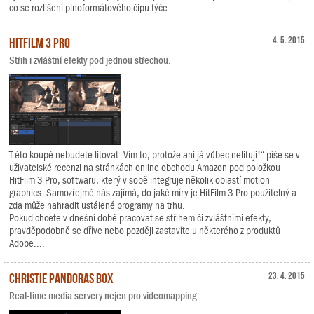
co se rozlišení plnoformátového čipu týče....
HitFilm 3 Pro
4. 5. 2015
Střih i zvláštní efekty pod jednou střechou.
T éto koupě nebudete litovat. Vím to, protože ani já vůbec nelituji!“ píše se v
uživatelské recenzi na stránkách online obchodu Amazon pod položkou
HitFilm 3 Pro, softwaru, který v sobě integruje několik oblastí motion
graphics. Samozřejmě nás zajímá, do jaké míry je HitFilm 3 Pro použitelný a
zda může nahradit ustálené programy na trhu.
Pokud chcete v dnešní době pracovat se střihem či zvláštními efekty,
pravděpodobně se dříve nebo později zastavíte u některého z produktů
Adobe....
Christie Pandoras Box
23. 4. 2015
Real-time media servery nejen pro videomapping.