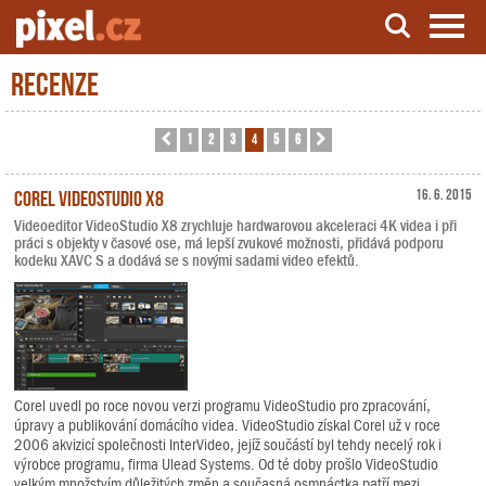
Recenze
Server o natáčení a zpracování videa
1
2
3
4
5
6
Předchozí
Další
Corel VideoStudio X8
16. 6. 2015
Videoeditor VideoStudio X8 zrychluje hardwarovou akceleraci 4K videa i při
práci s objekty v časové ose, má lepší zvukové možnosti, přidává podporu
kodeku XAVC S a dodává se s novými sadami video efektů.
Corel uvedl po roce novou verzi programu VideoStudio pro zpracování,
úpravy a publikování domácího videa. VideoStudio získal Corel už v roce
2006 akvizicí společnosti InterVideo, jejíž součástí byl tehdy necelý rok i
výrobce programu, firma Ulead Systems. Od té doby prošlo VideoStudio
velkým množstvím důležitých změn a současná osmnáctka patří mezi