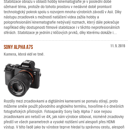
Stabilizace obrazu v oblasti hobby kinematografie je v poslední době
ožehavé téma, protože do tohoto prostoru v nedávné době promluvil
technologický pokrok spolu s rozvojem mnoha výrobních závodů v Asii. Díky
nástupu zrcadlovek s možností natáčení videa zažila hobby a
poloprofesionální kinematografie nebývalý rozmach, který dále pokračuje
například díky dostupnosti filmové stabilizace i v těchto neprofesionálních
sférách. Stabilizace je jedním z klíčových prvků, díky kterému dokáže i...
Sony Alpha A7S
11. 5. 2015
Kamera, která vidí ve tmě.
Rozdíly mezi zrcadlovkami a digitálními kamerami se pomalu stírají, proto
můžeme směle použít původního anglického termínu, hovoříme-li o dnešních
fotografických přístrojích. Fotoaparáty Sony řady Alpha 7 sice nejsou
zrcadlovkami ani netočí ve 4K, jak nám výrobce sliboval, nicméně zrcadlovky
předčí ve všech parametrech a vysoké rozlišení umí alespoň přes HDMI
výstup. V této řadě jako by výrobce teprve hledal tu správnou cestu, alespoň