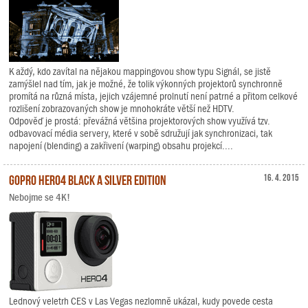
K aždý, kdo zavítal na nějakou mappingovou show typu Signál, se jistě
zamýšlel nad tím, jak je možné, že tolik výkonných projektorů synchronně
promítá na různá místa, jejich vzájemné prolnutí není patrné a přitom celkové
rozlišení zobrazovaných show je mnohokráte větší než HDTV.
Odpověď je prostá: převážná většina projektorových show využívá tzv.
odbavovací média servery, které v sobě sdružují jak synchronizaci, tak
napojení (blending) a zakřivení (warping) obsahu projekcí....
GoPro HERO4 Black a Silver Edition
16. 4. 2015
Nebojme se 4K!
Lednový veletrh CES v Las Vegas nezlomně ukázal, kudy povede cesta