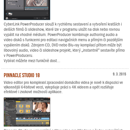
CyberLink PowerProducer slouží k rychlému sestavení a vytvoření kratších i
delších filmů či slideshow, které lze v programu uložit na disk nebo rovnou
vypálit na vhodné médium. PowerProducer kombinuje authoring audio a
video disků s funkcemi pro editaci navigačních menu a přímým či pozdějším
vypálením disků. Zdrojem CD, DVD nebo Blu-ray kompilací přitom může být
libovolný audio, video či slideshow projekt, který „instantně“ sestavíte přímo
v PowerProduceru.
Vybírat můžete mezi funkčně dost...
Pinnacle Studio 18
9. 3. 2015
Video editor pro komplexní zpracování domácího videa je nově k dispozici ve
výkonnější 64bitové verzi, vylepšuje práci s 4K videem a opět rozšiřuje
efektové i zvukové možnosti aplikace.