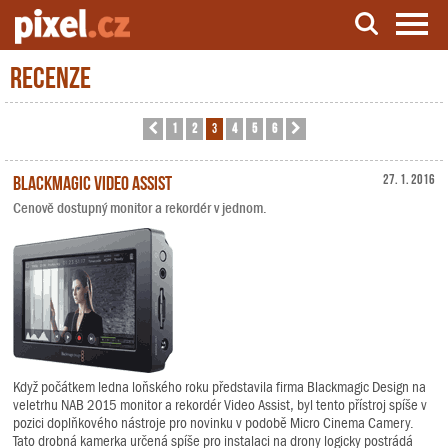
Recenze
Server o natáčení a zpracování videa
1
2
3
4
5
6
Předchozí
Další
Blackmagic Video Assist
27. 1. 2016
Cenově dostupný monitor a rekordér v jednom.
Když počátkem ledna loňského roku představila firma Blackmagic Design na
veletrhu NAB 2015 monitor a rekordér Video Assist, byl tento přístroj spíše v
pozici doplňkového nástroje pro novinku v podobě Micro Cinema Camery.
Tato drobná kamerka určená spíše pro instalaci na drony logicky postrádá