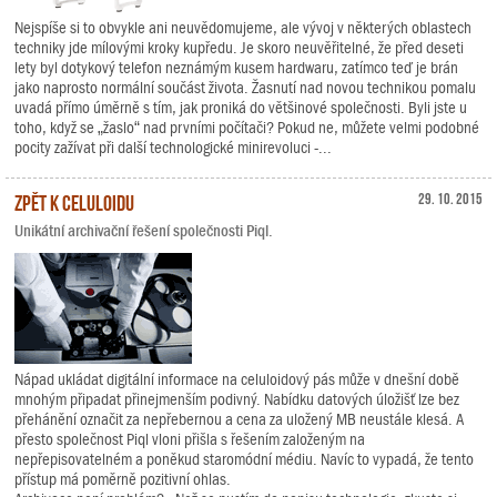
Nejspíše si to obvykle ani neuvědomujeme, ale vývoj v některých oblastech
techniky jde mílovými kroky kupředu. Je skoro neuvěřitelné, že před deseti
lety byl dotykový telefon neznámým kusem hardwaru, zatímco teď je brán
jako naprosto normální součást života. Žasnutí nad novou technikou pomalu
uvadá přímo úměrně s tím, jak proniká do většinové společnosti. Byli jste u
toho, když se „žaslo“ nad prvními počítači? Pokud ne, můžete velmi podobné
pocity zažívat při další technologické minirevoluci -...
Zpět k celuloidu
29. 10. 2015
Unikátní archivační řešení společnosti Piql.
Nápad ukládat digitální informace na celuloidový pás může v dnešní době
mnohým připadat přinejmenším podivný. Nabídku datových úložišť lze bez
přehánění označit za nepřebernou a cena za uložený MB neustále klesá. A
přesto společnost Piql vloni přišla s řešením založeným na
nepřepisovatelném a poněkud staromódní médiu. Navíc to vypadá, že tento
přístup má poměrně pozitivní ohlas.