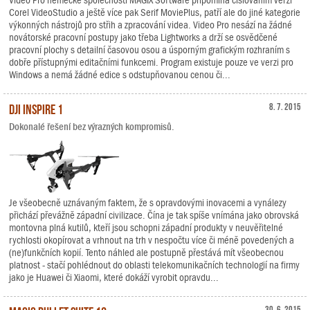
Video Pro německé společnosti MAGIX Software připomíná číslováním verzí
Corel VideoStudio a ještě více pak Serif MoviePlus, patří ale do jiné kategorie
výkonných nástrojů pro střih a zpracování videa. Video Pro nesází na žádné
novátorské pracovní postupy jako třeba Lightworks a drží se osvědčené
pracovní plochy s detailní časovou osou a úsporným grafickým rozhraním s
dobře přístupnými editačními funkcemi. Program existuje pouze ve verzi pro
Windows a nemá žádné edice s odstupňovanou cenou či...
DJI Inspire 1
8. 7. 2015
Dokonalé řešení bez výrazných kompromisů.
Je všeobecně uznávaným faktem, že s opravdovými inovacemi a vynálezy
přichází převážně západní civilizace. Čína je tak spíše vnímána jako obrovská
montovna plná kutilů, kteří jsou schopni západní produkty v neuvěřitelné
rychlosti okopírovat a vrhnout na trh v nespočtu více či méně povedených a
(ne)funkčních kopií. Tento náhled ale postupně přestává mít všeobecnou
platnost - stačí pohlédnout do oblasti telekomunikačních technologií na firmy
jako je Huawei či Xiaomi, které dokáží vyrobit opravdu...
30. 6. 2015