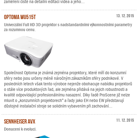
zaměření čistě na detailní editaci videa a jeho...
Optoma WU515T
13. 12. 2015
Univerzální Full HD 3D projektor s nadstandardními výkonnostními parametry
za rozumnou cenu.
Společnost Optoma je známá zejména projektory, které míří do konzumní
sféry nebo jsou určeny méně náročným zákazníkům sféry podnikové. V
posledních letech však tento výrobce nejenže obohacuje nabídku projektorů
o stále více produktových řad, ale zejména přidává na jejich robustnosti a
kvalitě odpovídající profesionálnímu nasazení. Díky řadě ProScene již nelze
mluvit o „konzumních projektorech“ a řady jako EH nebo EW představují
důstojné instalační stroje se solidním vybavením při zachování...
Sennheiser AVX
11. 12. 2015
Donuceni k evoluci.