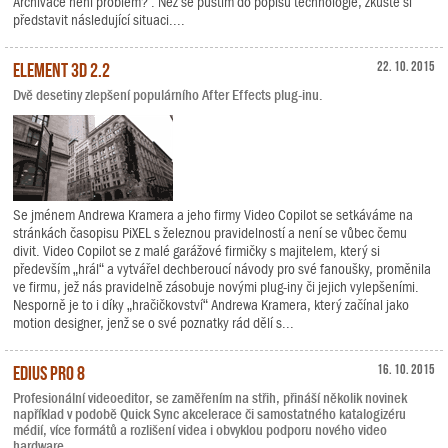
Archivace není problém? . Než se pustím do popisu technologie, zkuste si
představit následující situaci....
Element 3D 2.2
22. 10. 2015
Dvě desetiny zlepšení populárního After Effects plug-inu.
Se jménem Andrewa Kramera a jeho firmy Video Copilot se setkáváme na
stránkách časopisu PiXEL s železnou pravidelností a není se vůbec čemu
divit. Video Copilot se z malé garážové firmičky s majitelem, který si
především „hrál“ a vytvářel dechberoucí návody pro své fanoušky, proměnila
ve firmu, jež nás pravidelně zásobuje novými plug-iny či jejich vylepšeními.
Nesporně je to i díky „hračičkovství“ Andrewa Kramera, který začínal jako
motion designer, jenž se o své poznatky rád dělí s...
EDIUS Pro 8
16. 10. 2015
Profesionální videoeditor, se zaměřením na střih, přináší několik novinek
například v podobě Quick Sync akcelerace či samostatného katalogizéru
médií, více formátů a rozlišení videa i obvyklou podporu nového video
hardware.