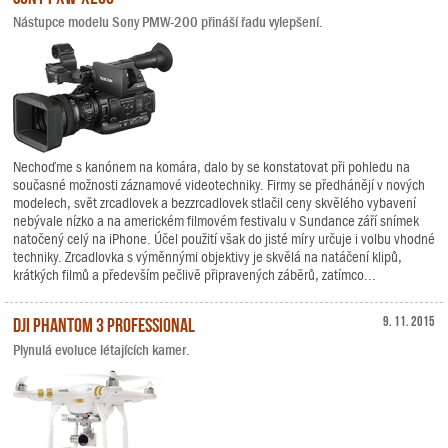
Nástupce modelu Sony PMW-200 přináší řadu vylepšení.
Nechoďme s kanónem na komára, dalo by se konstatovat při pohledu na
současné možnosti záznamové videotechniky. Firmy se předhánějí v nových
modelech, svět zrcadlovek a bezzrcadlovek stlačil ceny skvělého vybavení
nebývale nízko a na americkém filmovém festivalu v Sundance září snímek
natočený celý na iPhone. Účel použití však do jisté míry určuje i volbu vhodné
techniky. Zrcadlovka s výměnnými objektivy je skvělá na natáčení klipů,
krátkých filmů a především pečlivě připravených záběrů, zatímco...
DJI Phantom 3 Professional
9. 11. 2015
Plynulá evoluce létajících kamer.