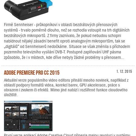
Firmě Sennheiser - průkopníkovi v oblasti bezdrátových přenosových
systémů - trvalo poměrně dlouho, než se rozhodla vstoupit na trh digitálních
bezdrátových mikroportů. Z firmy zaznívalo, že pokud nebudou schopni
nabídnout nějaký zásadní benefit oproti analogovým mikroportům, tak se
„digitálů“ od Sennheiserů nedočkáme. Situace se však změnila s příchodem
pozemního televizního vysílání DVB-T. Postupné zaplňování UHF pásma
způsobilo, že i v místech, kde dříve nebyly žádné problémy s přenosem...
Adobe Premiere Pro CC 2015
1. 12. 2015
Aktuální verze populárního video editoru přináší mnoho novinek, například z
oblastí podpory formátů videa, korekcí barev, GPU akcelerace, práce s
obrazem i zvukem či efektů. Mimo jiné nabízí i rozšířené funkce cloudového
úložiště.
První verze aplikací Adobe Creative Cloud přinesla malou revoluci v systému