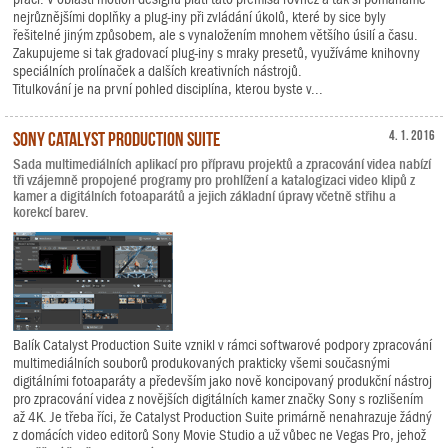
nejrůznějšími doplňky a plug-iny při zvládání úkolů, které by sice byly
řešitelné jiným způsobem, ale s vynaložením mnohem většího úsilí a času.
Zakupujeme si tak gradovací plug-iny s mraky presetů, využíváme knihovny
speciálních prolínaček a dalších kreativních nástrojů.
Titulkování je na první pohled disciplína, kterou byste v...
Sony Catalyst Production Suite
4. 1. 2016
Sada multimediálních aplikací pro přípravu projektů a zpracování videa nabízí
tři vzájemně propojené programy pro prohlížení a katalogizaci video klipů z
kamer a digitálních fotoaparátů a jejich základní úpravy včetně střihu a
korekcí barev.
Balík Catalyst Production Suite vznikl v rámci softwarové podpory zpracování
multimediálních souborů produkovaných prakticky všemi současnými
digitálními fotoaparáty a především jako nově koncipovaný produkční nástroj
pro zpracování videa z novějších digitálních kamer značky Sony s rozlišením
až 4K. Je třeba říci, že Catalyst Production Suite primárně nenahrazuje žádný
z domácích video editorů Sony Movie Studio a už vůbec ne Vegas Pro, jehož