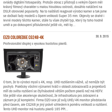
ovládly digitální fotoaparáty. Protože obraz z přístrojů s velkým čipem měl
krásný filmový charakter s malou hloubkou ostrosti, dosáhlo natáčení na
DSLR obrovské popularity. Na to naštěstí reagovali výrobci kamer a tak jsme
se dočkali řady modelů s čipem velikosti Super 35 mm. Objevily se drahé i
levné modely těchto kamer, stále tu však chyběl typ, který by toho hodně
uměl a po dokoupení příslušenství ještě víc, měl by...
EIZO ColorEdge CG248-4K
30. 9. 2015
Profesionální displej s vysokou hustotou pixelů.
O tom, že to výrobci myslí s 4K, resp. UHD rozlišením vážně, už nemůže být
pochyb. Prakticky všichni významní hráči v oblasti zobrazovačů a projektorů
míří do světa rozlišení se čtyřnásobně větším počtem pixelů než má HDTV.
Vše ještě více akceleruje skutečnost, že infrastruktura pro zobrazení a
záznam je již kompletní. Firma EIZO sice již svůj UHD/4K monitor představila
před časem, ale CG248 je jiný právě vzhledem k poměru velikosti a rozlišení.
Tento UHD monitor má hustotu pixelů 185 PPI...