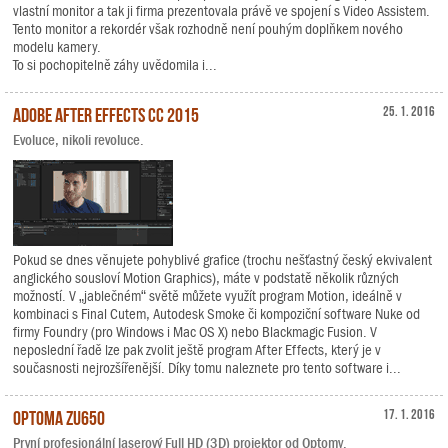
vlastní monitor a tak ji firma prezentovala právě ve spojení s Video Assistem.
Tento monitor a rekordér však rozhodně není pouhým doplňkem nového
modelu kamery.
To si pochopitelně záhy uvědomila i...
Adobe After Effects CC 2015
25. 1. 2016
Evoluce, nikoli revoluce.
Pokud se dnes věnujete pohyblivé grafice (trochu nešťastný český ekvivalent
anglického sousloví Motion Graphics), máte v podstatě několik různých
možností. V „jablečném“ světě můžete využít program Motion, ideálně v
kombinaci s Final Cutem, Autodesk Smoke či kompoziční software Nuke od
firmy Foundry (pro Windows i Mac OS X) nebo Blackmagic Fusion. V
neposlední řadě lze pak zvolit ještě program After Effects, který je v
současnosti nejrozšířenější. Díky tomu naleznete pro tento software i...
Optoma ZU650
17. 1. 2016
První profesionální laserový Full HD (3D) projektor od Optomy.