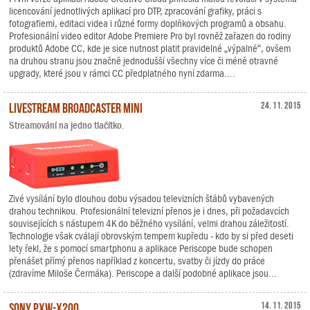
licencování jednotlivých aplikací pro DTP, zpracování grafiky, práci s
fotografiemi, editaci videa i různé formy doplňkových programů a obsahu.
Profesionální video editor Adobe Premiere Pro byl rovněž zařazen do rodiny
produktů Adobe CC, kde je sice nutnost platit pravidelné „výpalné“, ovšem
na druhou stranu jsou značně jednodušší všechny více či méně otravné
upgrady, které jsou v rámci CC předplatného nyní zdarma....
Livestream Broadcaster mini
24. 11. 2015
Streamování na jedno tlačítko.
Zivé vysílání bylo dlouhou dobu výsadou televizních štábů vybavených
drahou technikou. Profesionální televizní přenos je i dnes, při požadavcích
souvisejících s nástupem 4K do běžného vysílání, velmi drahou záležitostí.
Technologie však cválají obrovským tempem kupředu - kdo by si před deseti
lety řekl, že s pomocí smartphonu a aplikace Periscope bude schopen
přenášet přímý přenos například z koncertu, svatby či jízdy do práce
(zdravíme Miloše Čermáka). Periscope a další podobné aplikace jsou...
Sony PXW-X200
14. 11. 2015