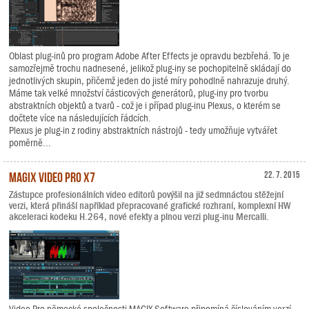
Oblast plug-inů pro program Adobe After Effects je opravdu bezbřehá. To je
samozřejmě trochu nadnesené, jelikož plug-iny se pochopitelně skládají do
jednotlivých skupin, přičemž jeden do jisté míry pohodlně nahrazuje druhý.
Máme tak velké množství částicových generátorů, plug-iny pro tvorbu
abstraktních objektů a tvarů - což je i případ plug-inu Plexus, o kterém se
dočtete více na následujících řádcích.
Plexus je plug-in z rodiny abstraktních nástrojů - tedy umožňuje vytvářet
poměrně...
MAGIX Video Pro X7
22. 7. 2015
Zástupce profesionálních video editorů povýšil na již sedmnáctou stěžejní
verzi, která přináší například přepracované grafické rozhraní, komplexní HW
akceleraci kodeku H.264, nové efekty a plnou verzi plug-inu Mercalli.