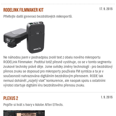
RODELink Filmmaker Kit
17. 9. 2015
Přivítejte další generaci bezdrátových mikroportů.
Ne náhodou jsem v podnadpisu zvolil text z obalu nového mikroportu
RODELink Filmmaker. Podtitul totiž přesně vystihuje, co se v tomto segmentu
zvukové techniky právě děje. Jsme svědky změny technologií - pro bezdrátový
přenos zvuku se doposud pro mikroporty používala FM syntéza a ta je v
současnosti nahrazována digitálním bezdrátovým přenosem. RODE tak
nemusí dohánět „rozjetý vlak“ konkurence, ale naopak spolu s ostatními
výrobci startuje digitální éru bezdrátového přenosu zvuku.
Plexus 2
1. 9. 2015
Pojďte si hrát s tvary v Adobe After Effects.