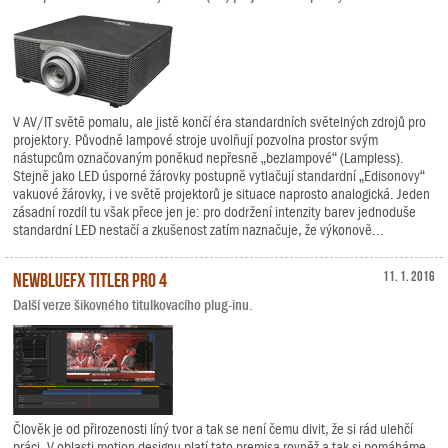
V AV/IT světě pomalu, ale jistě končí éra standardních světelných zdrojů pro
projektory. Původně lampové stroje uvolňují pozvolna prostor svým
nástupcům označovaným poněkud nepřesně „bezlampové“ (Lampless).
Stejně jako LED úsporné žárovky postupně vytlačují standardní „Edisonovy“
vakuové žárovky, i ve světě projektorů je situace naprosto analogická. Jeden
zásadní rozdíl tu však přece jen je: pro dodržení intenzity barev jednoduše
standardní LED nestačí a zkušenost zatím naznačuje, že výkonově...
NewBlueFX Titler Pro 4
11. 1. 2016
Další verze šikovného titulkovacího plug-inu.
Člověk je od přirozenosti líný tvor a tak se není čemu divit, že si rád ulehčí
práci. V oblasti motion designu platí tato premisa rovněž a tak si pomáháme