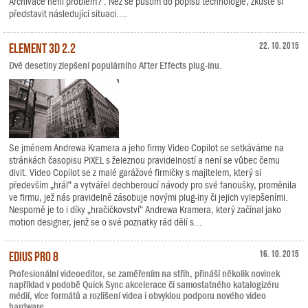
Archivace není problém? . Než se pustím do popisu technologie, zkuste si
představit následující situaci....
Element 3D 2.2
22. 10. 2015
Dvě desetiny zlepšení populárního After Effects plug-inu.
Se jménem Andrewa Kramera a jeho firmy Video Copilot se setkáváme na
stránkách časopisu PiXEL s železnou pravidelností a není se vůbec čemu
divit. Video Copilot se z malé garážové firmičky s majitelem, který si
především „hrál“ a vytvářel dechberoucí návody pro své fanoušky, proměnila
ve firmu, jež nás pravidelně zásobuje novými plug-iny či jejich vylepšeními.
Nesporně je to i díky „hračičkovství“ Andrewa Kramera, který začínal jako
motion designer, jenž se o své poznatky rád dělí s...
EDIUS Pro 8
16. 10. 2015
Profesionální videoeditor, se zaměřením na střih, přináší několik novinek
například v podobě Quick Sync akcelerace či samostatného katalogizéru
médií, více formátů a rozlišení videa i obvyklou podporu nového video
hardware.