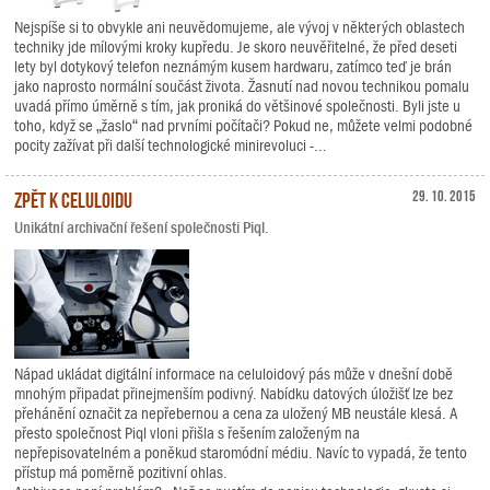
Nejspíše si to obvykle ani neuvědomujeme, ale vývoj v některých oblastech
techniky jde mílovými kroky kupředu. Je skoro neuvěřitelné, že před deseti
lety byl dotykový telefon neznámým kusem hardwaru, zatímco teď je brán
jako naprosto normální součást života. Žasnutí nad novou technikou pomalu
uvadá přímo úměrně s tím, jak proniká do většinové společnosti. Byli jste u
toho, když se „žaslo“ nad prvními počítači? Pokud ne, můžete velmi podobné
pocity zažívat při další technologické minirevoluci -...
Zpět k celuloidu
29. 10. 2015
Unikátní archivační řešení společnosti Piql.
Nápad ukládat digitální informace na celuloidový pás může v dnešní době
mnohým připadat přinejmenším podivný. Nabídku datových úložišť lze bez
přehánění označit za nepřebernou a cena za uložený MB neustále klesá. A
přesto společnost Piql vloni přišla s řešením založeným na
nepřepisovatelném a poněkud staromódní médiu. Navíc to vypadá, že tento
přístup má poměrně pozitivní ohlas.