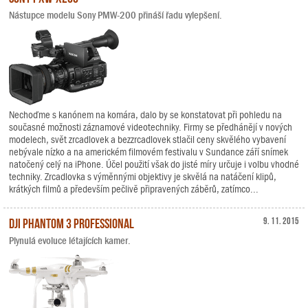
Nástupce modelu Sony PMW-200 přináší řadu vylepšení.
Nechoďme s kanónem na komára, dalo by se konstatovat při pohledu na
současné možnosti záznamové videotechniky. Firmy se předhánějí v nových
modelech, svět zrcadlovek a bezzrcadlovek stlačil ceny skvělého vybavení
nebývale nízko a na americkém filmovém festivalu v Sundance září snímek
natočený celý na iPhone. Účel použití však do jisté míry určuje i volbu vhodné
techniky. Zrcadlovka s výměnnými objektivy je skvělá na natáčení klipů,
krátkých filmů a především pečlivě připravených záběrů, zatímco...
DJI Phantom 3 Professional
9. 11. 2015
Plynulá evoluce létajících kamer.