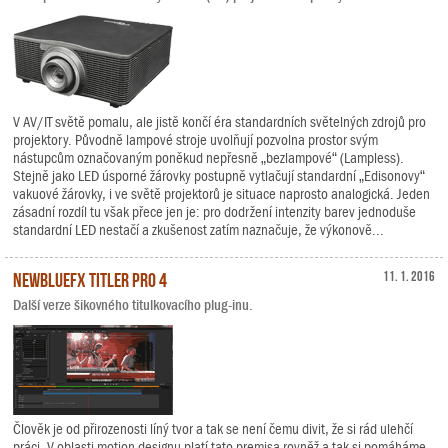
V AV/IT světě pomalu, ale jistě končí éra standardních světelných zdrojů pro
projektory. Původně lampové stroje uvolňují pozvolna prostor svým
nástupcům označovaným poněkud nepřesně „bezlampové“ (Lampless).
Stejně jako LED úsporné žárovky postupně vytlačují standardní „Edisonovy“
vakuové žárovky, i ve světě projektorů je situace naprosto analogická. Jeden
zásadní rozdíl tu však přece jen je: pro dodržení intenzity barev jednoduše
standardní LED nestačí a zkušenost zatím naznačuje, že výkonově...
NewBlueFX Titler Pro 4
11. 1. 2016
Další verze šikovného titulkovacího plug-inu.
Člověk je od přirozenosti líný tvor a tak se není čemu divit, že si rád ulehčí
práci. V oblasti motion designu platí tato premisa rovněž a tak si pomáháme