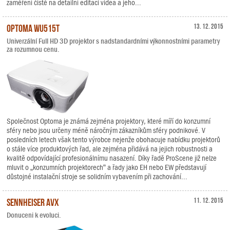
zaměření čistě na detailní editaci videa a jeho...
Optoma WU515T
13. 12. 2015
Univerzální Full HD 3D projektor s nadstandardními výkonnostními parametry
za rozumnou cenu.
Společnost Optoma je známá zejména projektory, které míří do konzumní
sféry nebo jsou určeny méně náročným zákazníkům sféry podnikové. V
posledních letech však tento výrobce nejenže obohacuje nabídku projektorů
o stále více produktových řad, ale zejména přidává na jejich robustnosti a
kvalitě odpovídající profesionálnímu nasazení. Díky řadě ProScene již nelze
mluvit o „konzumních projektorech“ a řady jako EH nebo EW představují
důstojné instalační stroje se solidním vybavením při zachování...
Sennheiser AVX
11. 12. 2015
Donuceni k evoluci.