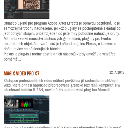
Oblast plug-inů pro program Adobe After Effects je opravdu bezbřehá. To je
samozřejmě trochu nadnesené, jelikož plug-iny se pochopitelně skládají do
jednotlivých skupin, přičemž jeden do jisté míry pohodlně nahrazuje druhý.
Máme tak velké množství částicových generátorů, plug-iny pro tvorbu
abstraktních objektů a tvarů - což je i případ plug-inu Plexus, o kterém se
dočtete více na následujících řádcích.
Plexus je plug-in z rodiny abstraktních nástrojů - tedy umožňuje vytvářet
poměrně...
MAGIX Video Pro X7
22. 7. 2015
Zástupce profesionálních video editorů povýšil na již sedmnáctou stěžejní
verzi, která přináší například přepracované grafické rozhraní, komplexní HW
akceleraci kodeku H.264, nové efekty a plnou verzi plug-inu Mercalli.