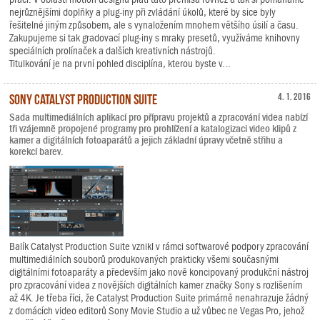
nejrůznějšími doplňky a plug-iny při zvládání úkolů, které by sice byly
řešitelné jiným způsobem, ale s vynaložením mnohem většího úsilí a času.
Zakupujeme si tak gradovací plug-iny s mraky presetů, využíváme knihovny
speciálních prolínaček a dalších kreativních nástrojů.
Titulkování je na první pohled disciplína, kterou byste v...
Sony Catalyst Production Suite
4. 1. 2016
Sada multimediálních aplikací pro přípravu projektů a zpracování videa nabízí
tři vzájemně propojené programy pro prohlížení a katalogizaci video klipů z
kamer a digitálních fotoaparátů a jejich základní úpravy včetně střihu a
korekcí barev.
Balík Catalyst Production Suite vznikl v rámci softwarové podpory zpracování
multimediálních souborů produkovaných prakticky všemi současnými
digitálními fotoaparáty a především jako nově koncipovaný produkční nástroj
pro zpracování videa z novějších digitálních kamer značky Sony s rozlišením
až 4K. Je třeba říci, že Catalyst Production Suite primárně nenahrazuje žádný
z domácích video editorů Sony Movie Studio a už vůbec ne Vegas Pro, jehož