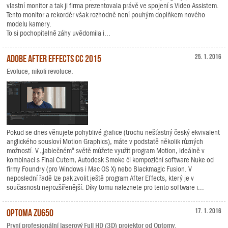
vlastní monitor a tak ji firma prezentovala právě ve spojení s Video Assistem.
Tento monitor a rekordér však rozhodně není pouhým doplňkem nového
modelu kamery.
To si pochopitelně záhy uvědomila i...
Adobe After Effects CC 2015
25. 1. 2016
Evoluce, nikoli revoluce.
Pokud se dnes věnujete pohyblivé grafice (trochu nešťastný český ekvivalent
anglického sousloví Motion Graphics), máte v podstatě několik různých
možností. V „jablečném“ světě můžete využít program Motion, ideálně v
kombinaci s Final Cutem, Autodesk Smoke či kompoziční software Nuke od
firmy Foundry (pro Windows i Mac OS X) nebo Blackmagic Fusion. V
neposlední řadě lze pak zvolit ještě program After Effects, který je v
současnosti nejrozšířenější. Díky tomu naleznete pro tento software i...
Optoma ZU650
17. 1. 2016
První profesionální laserový Full HD (3D) projektor od Optomy.