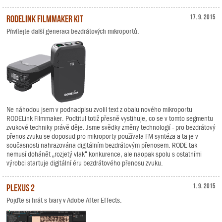
RODELink Filmmaker Kit
17. 9. 2015
Přivítejte další generaci bezdrátových mikroportů.
Ne náhodou jsem v podnadpisu zvolil text z obalu nového mikroportu
RODELink Filmmaker. Podtitul totiž přesně vystihuje, co se v tomto segmentu
zvukové techniky právě děje. Jsme svědky změny technologií - pro bezdrátový
přenos zvuku se doposud pro mikroporty používala FM syntéza a ta je v
současnosti nahrazována digitálním bezdrátovým přenosem. RODE tak
nemusí dohánět „rozjetý vlak“ konkurence, ale naopak spolu s ostatními
výrobci startuje digitální éru bezdrátového přenosu zvuku.
Plexus 2
1. 9. 2015
Pojďte si hrát s tvary v Adobe After Effects.