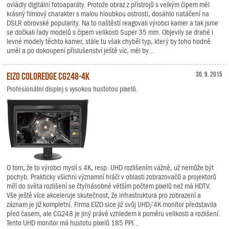
ovládly digitální fotoaparáty. Protože obraz z přístrojů s velkým čipem měl
krásný filmový charakter s malou hloubkou ostrosti, dosáhlo natáčení na
DSLR obrovské popularity. Na to naštěstí reagovali výrobci kamer a tak jsme
se dočkali řady modelů s čipem velikosti Super 35 mm. Objevily se drahé i
levné modely těchto kamer, stále tu však chyběl typ, který by toho hodně
uměl a po dokoupení příslušenství ještě víc, měl by...
EIZO ColorEdge CG248-4K
30. 9. 2015
Profesionální displej s vysokou hustotou pixelů.
O tom, že to výrobci myslí s 4K, resp. UHD rozlišením vážně, už nemůže být
pochyb. Prakticky všichni významní hráči v oblasti zobrazovačů a projektorů
míří do světa rozlišení se čtyřnásobně větším počtem pixelů než má HDTV.
Vše ještě více akceleruje skutečnost, že infrastruktura pro zobrazení a
záznam je již kompletní. Firma EIZO sice již svůj UHD/4K monitor představila
před časem, ale CG248 je jiný právě vzhledem k poměru velikosti a rozlišení.
Tento UHD monitor má hustotu pixelů 185 PPI...