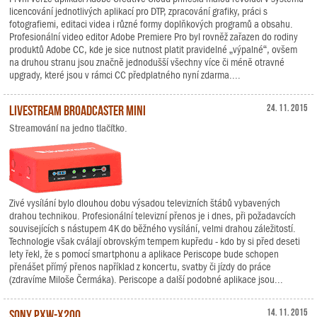
licencování jednotlivých aplikací pro DTP, zpracování grafiky, práci s
fotografiemi, editaci videa i různé formy doplňkových programů a obsahu.
Profesionální video editor Adobe Premiere Pro byl rovněž zařazen do rodiny
produktů Adobe CC, kde je sice nutnost platit pravidelné „výpalné“, ovšem
na druhou stranu jsou značně jednodušší všechny více či méně otravné
upgrady, které jsou v rámci CC předplatného nyní zdarma....
Livestream Broadcaster mini
24. 11. 2015
Streamování na jedno tlačítko.
Zivé vysílání bylo dlouhou dobu výsadou televizních štábů vybavených
drahou technikou. Profesionální televizní přenos je i dnes, při požadavcích
souvisejících s nástupem 4K do běžného vysílání, velmi drahou záležitostí.
Technologie však cválají obrovským tempem kupředu - kdo by si před deseti
lety řekl, že s pomocí smartphonu a aplikace Periscope bude schopen
přenášet přímý přenos například z koncertu, svatby či jízdy do práce
(zdravíme Miloše Čermáka). Periscope a další podobné aplikace jsou...
Sony PXW-X200
14. 11. 2015