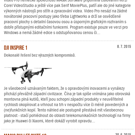
Video Pro německé společnosti MAGIX Software připomíná číslováním verzí
Corel VideoStudio a ještě více pak Serif MoviePlus, patří ale do jiné kategorie
výkonných nástrojů pro střih a zpracování videa. Video Pro nesází na žádné
novátorské pracovní postupy jako třeba Lightworks a drží se osvědčené
pracovní plochy s detailní časovou osou a úsporným grafickým rozhraním s
dobře přístupnými editačními funkcemi. Program existuje pouze ve verzi pro
Windows a nemá žádné edice s odstupňovanou cenou či...
DJI Inspire 1
8. 7. 2015
Dokonalé řešení bez výrazných kompromisů.
Je všeobecně uznávaným faktem, že s opravdovými inovacemi a vynálezy
přichází převážně západní civilizace. Čína je tak spíše vnímána jako obrovská
montovna plná kutilů, kteří jsou schopni západní produkty v neuvěřitelné
rychlosti okopírovat a vrhnout na trh v nespočtu více či méně povedených a
(ne)funkčních kopií. Tento náhled ale postupně přestává mít všeobecnou
platnost - stačí pohlédnout do oblasti telekomunikačních technologií na firmy
jako je Huawei či Xiaomi, které dokáží vyrobit opravdu...
30. 6. 2015