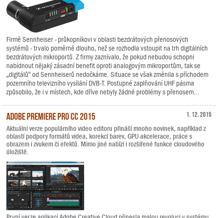
Firmě Sennheiser - průkopníkovi v oblasti bezdrátových přenosových
systémů - trvalo poměrně dlouho, než se rozhodla vstoupit na trh digitálních
bezdrátových mikroportů. Z firmy zaznívalo, že pokud nebudou schopni
nabídnout nějaký zásadní benefit oproti analogovým mikroportům, tak se
„digitálů“ od Sennheiserů nedočkáme. Situace se však změnila s příchodem
pozemního televizního vysílání DVB-T. Postupné zaplňování UHF pásma
způsobilo, že i v místech, kde dříve nebyly žádné problémy s přenosem...
Adobe Premiere Pro CC 2015
1. 12. 2015
Aktuální verze populárního video editoru přináší mnoho novinek, například z
oblastí podpory formátů videa, korekcí barev, GPU akcelerace, práce s
obrazem i zvukem či efektů. Mimo jiné nabízí i rozšířené funkce cloudového
úložiště.
První verze aplikací Adobe Creative Cloud přinesla malou revoluci v systému