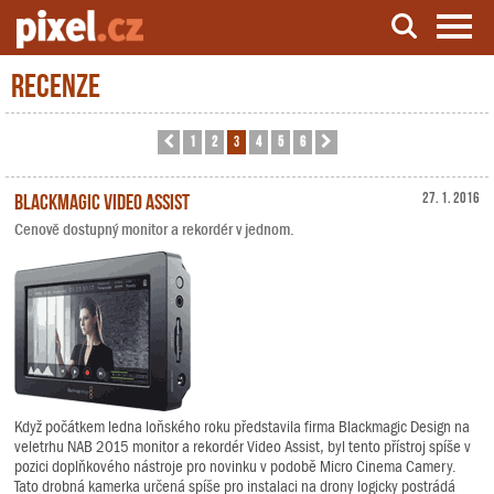
Recenze
Server o natáčení a zpracování videa
1
2
3
4
5
6
Předchozí
Další
Blackmagic Video Assist
27. 1. 2016
Cenově dostupný monitor a rekordér v jednom.
Když počátkem ledna loňského roku představila firma Blackmagic Design na
veletrhu NAB 2015 monitor a rekordér Video Assist, byl tento přístroj spíše v
pozici doplňkového nástroje pro novinku v podobě Micro Cinema Camery.
Tato drobná kamerka určená spíše pro instalaci na drony logicky postrádá